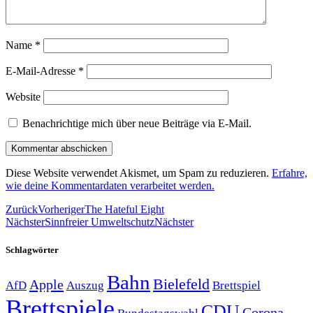
Name
*
E-Mail-Adresse
*
Website
Benachrichtige mich über neue Beiträge via E-Mail.
Diese Website verwendet Akismet, um Spam zu reduzieren.
Erfahre,
wie deine Kommentardaten verarbeitet werden.
Zurück
Vorheriger
The Hateful Eight
Nächster
Sinnfreier Umweltschutz
Nächster
Schlagwörter
Bahn
Bielefeld
Apple
Auszug
AfD
Brettspiel
Brettspiele
CDU
Corona-