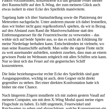
Falken vorzunehmen, konzentrierte ich das gesamte Feuer meiner
drei Raumschiffe auf den X-Wing, der zum meinem Glück auch
etwas isoliert in einer Ecke des Spielfelds manövrierte.
Tagelang hatte ich über Startaufstellung sowie die Platzierung der
Meteoriten nachgedacht. Unter anderem musste ich dabei feststellen,
dass wir bisher nicht ganz regelkonformÂ spielten, da wir in Bezug
auf den Abstand zum Rand die Manöverschablone statt den
Entfernungsmesser für die Feuerreichweite zu verwenden – das
wirkte sich auf beide Spieler aus, so das es nicht als Erklärung für
meine Niederlage herhalten kann. Entscheidenden ist vielmehr, wo
man seine Raumschiffe aufstellt. Man sollte die eigene Flotte nicht
zu weit auseinander aufstellen, sondern zusehen, dass man an einem
gewissen Punkt im Weltraum zeitgleich mit allen Schiffen sein kann.
Nur so lässt sich das Feuer auf ein gegnerisches Schiff
konzentrieren.
Die linke beziehungsweise rechte Ecke des Spielfelds sind gute
Ausgangsposition, wichtig ist auch, dem Gegner nicht direkt
gegenüber zu stehen. Bei einer direkten Konfrontation hatte ich
bisher nie eine Chance.
Nach längerem Zögern installierte ich mir zudem gestern Vasall auf
meinem Computer, um mit dem X-Wing Modul quasi meine eigen
Flugschule zu haben. Es hilft ungemein, Feuerwinkel und
Reichweiten zu sehen und abzuschätzen, welche Konsequenzen ein