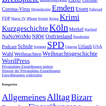
Bundestagswahl
Emden
Corona-Virus
Essen
Demokratie
Fahrrad
Krimi
FDP
Hartz IV
Krieg
Ironie
iPhone
Köln
Kurzgeschichte
Merkel
Nachruf
NRW
Ostfriesland
NaNoWriMo
Pandemie
SPD
Schule
Urlaub
Podcast
USA
Sommer
Umzug
Weihnachtsgeschichte
Wahl
Weihnachten
WordPress
Privatsphäre-Einstellungen ändern
Historie der Privatsphäre-Einstellungen
Einwilligungen widerrufen
Kategorien
Alltag
Allgemeines
Bizarr