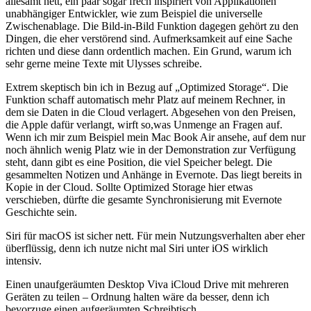
allesamt nett, ein paar sogar frech inspiriert von Applikationen
unabhängiger Entwickler, wie zum Beispiel die universelle
Zwischenablage. Die Bild-in-Bild Funktion dagegen gehört zu den
Dingen, die eher verstörend sind. Aufmerksamkeit auf eine Sache
richten und diese dann ordentlich machen. Ein Grund, warum ich
sehr gerne meine Texte mit Ulysses schreibe.
Extrem skeptisch bin ich in Bezug auf „Optimized Storage“. Die
Funktion schaff automatisch mehr Platz auf meinem Rechner, in
dem sie Daten in die Cloud verlagert. Abgesehen von den Preisen,
die Apple dafür verlangt, wirft so,was Unmenge an Fragen auf.
Wenn ich mir zum Beispiel mein Mac Book Air ansehe, auf dem nur
noch ähnlich wenig Platz wie in der Demonstration zur Verfügung
steht, dann gibt es eine Position, die viel Speicher belegt. Die
gesammelten Notizen und Anhänge in Evernote. Das liegt bereits in
Kopie in der Cloud. Sollte Optimized Storage hier etwas
verschieben, dürfte die gesamte Synchronisierung mit Evernote
Geschichte sein.
Siri für macOS ist sicher nett. Für mein Nutzungsverhalten aber eher
überflüssig, denn ich nutze nicht mal Siri unter iOS wirklich
intensiv.
Einen unaufgeräumten Desktop Viva iCloud Drive mit mehreren
Geräten zu teilen – Ordnung halten wäre da besser, denn ich
bevorzuge einen aufgeräumten Schreibtisch.