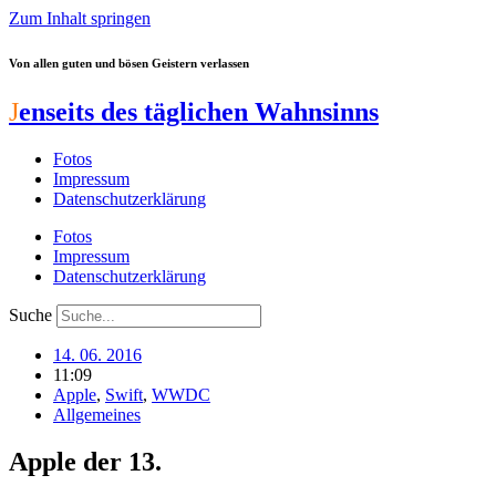
Zum Inhalt springen
Von allen guten und bösen Geistern verlassen
J
enseits des täglichen Wahnsinns
Fotos
Impressum
Datenschutzerklärung
Fotos
Impressum
Datenschutzerklärung
Suche
14. 06. 2016
11:09
Apple
,
Swift
,
WWDC
Allgemeines
Apple der 13.