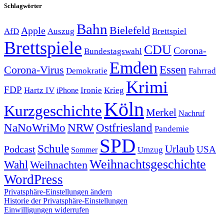
Schlagwörter
Bahn
Bielefeld
Apple
Auszug
AfD
Brettspiel
Brettspiele
CDU
Corona-
Bundestagswahl
Emden
Corona-Virus
Essen
Demokratie
Fahrrad
Krimi
FDP
Hartz IV
Krieg
Ironie
iPhone
Köln
Kurzgeschichte
Merkel
Nachruf
NRW
Ostfriesland
NaNoWriMo
Pandemie
SPD
Schule
Urlaub
Podcast
USA
Sommer
Umzug
Weihnachtsgeschichte
Wahl
Weihnachten
WordPress
Privatsphäre-Einstellungen ändern
Historie der Privatsphäre-Einstellungen
Einwilligungen widerrufen