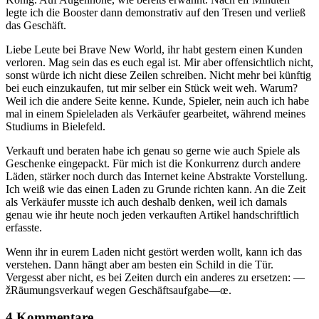
legte ich die Booster dann demonstrativ auf den Tresen und verließ
das Geschäft.
Liebe Leute bei Brave New World, ihr habt gestern einen Kunden
verloren. Mag sein das es euch egal ist. Mir aber offensichtlich nicht,
sonst würde ich nicht diese Zeilen schreiben. Nicht mehr bei künftig
bei euch einzukaufen, tut mir selber ein Stück weit weh. Warum?
Weil ich die andere Seite kenne. Kunde, Spieler, nein auch ich habe
mal in einem Spieleladen als Verkäufer gearbeitet, während meines
Studiums in Bielefeld.
Verkauft und beraten habe ich genau so gerne wie auch Spiele als
Geschenke eingepackt. Für mich ist die Konkurrenz durch andere
Läden, stärker noch durch das Internet keine Abstrakte Vorstellung.
Ich weiß wie das einen Laden zu Grunde richten kann. An die Zeit
als Verkäufer musste ich auch deshalb denken, weil ich damals
genau wie ihr heute noch jeden verkauften Artikel handschriftlich
erfasste.
Wenn ihr in eurem Laden nicht gestört werden wollt, kann ich das
verstehen. Dann hängt aber am besten ein Schild in die Tür.
Vergesst aber nicht, es bei Zeiten durch ein anderes zu ersetzen: —
žRäumungsverkauf wegen Geschäftsaufgabe—œ.
4 Kommentare