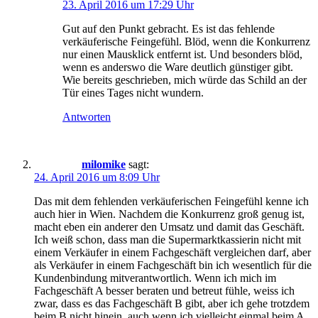
23. April 2016 um 17:29 Uhr
Gut auf den Punkt gebracht. Es ist das fehlende
verkäuferische Feingefühl. Blöd, wenn die Konkurrenz
nur einen Mausklick entfernt ist. Und besonders blöd,
wenn es anderswo die Ware deutlich günstiger gibt.
Wie bereits geschrieben, mich würde das Schild an der
Tür eines Tages nicht wundern.
Antworten
milomike
sagt:
24. April 2016 um 8:09 Uhr
Das mit dem fehlenden verkäuferischen Feingefühl kenne ich
auch hier in Wien. Nachdem die Konkurrenz groß genug ist,
macht eben ein anderer den Umsatz und damit das Geschäft.
Ich weiß schon, dass man die Supermarktkassierin nicht mit
einem Verkäufer in einem Fachgeschäft vergleichen darf, aber
als Verkäufer in einem Fachgeschäft bin ich wesentlich für die
Kundenbindung mitverantwortlich. Wenn ich mich im
Fachgeschäft A besser beraten und betreut fühle, weiss ich
zwar, dass es das Fachgeschäft B gibt, aber ich gehe trotzdem
beim B nicht hinein, auch wenn ich vielleicht einmal beim A