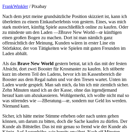
FrankWinkler
/ Pixabay
Nach dem jetzt meine grundsätzliche Position skizziert ist, kann ich
überleiten zu einem Einkaufserlebnis von gestern. Eines, was mich
stark motiviert, künftig Spiele ausschließlich online zu kaufen. Oder
zu mindeste um den Laden —žBrave New World—œ künftigen
einen großen Bogen zu machen. Dort ist man nämlich ganz
offensichtlich der Meinung, Kunden wären in erster Line ein
Störfaktor, der von Tätigkeiten wie Spielen mit guten Freunden im
Laden abhält.
Als das
Brave New World
gestern betrat, tat ich das mit der festen
Absicht, dort zwei Booster für Krosmaster zu kaufen. Ich stöberte
kurz im oberen Teil des Ladens, bevor ich im Kassenbereich die
Booster aus dem Regal nahm und vor den Tresen wartet. Unten im
Laden wurde gespielt. Man sah mich, da bin ich mir ziemlich sicher.
Zehn Minuten stand ich an der Kasse, ohne das irgendjemand
herauf kam um abzukassieren. Wohlgemerkt, ich wollte nicht mal so
was störendes wie —žBeratung—œ, sondern nur Geld los werden.
Niemand kam.
Sicher, ich hätte meine Stimme erheben oder nach unten gehen
können, um darum zu bitten, doch die Sache kaufen zu dürfen. Der
Kunde als Bittsteller. Das ist mir genau so fremd wie der Kunde als
König. Auf Augenhöhe, wie bereits erwähnt. Nach elf Minuten