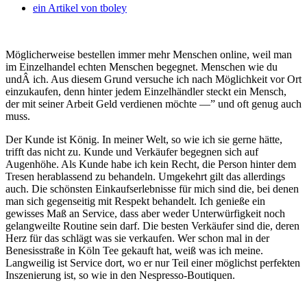
ein Artikel von
tboley
Möglicherweise bestellen immer mehr Menschen online, weil man
im Einzelhandel echten Menschen begegnet. Menschen wie du
undÂ ich. Aus diesem Grund versuche ich nach Möglichkeit vor Ort
einzukaufen, denn hinter jedem Einzelhändler steckt ein Mensch,
der mit seiner Arbeit Geld verdienen möchte —” und oft genug auch
muss.
Der Kunde ist König. In meiner Welt, so wie ich sie gerne hätte,
trifft das nicht zu. Kunde und Verkäufer begegnen sich auf
Augenhöhe. Als Kunde habe ich kein Recht, die Person hinter dem
Tresen herablassend zu behandeln. Umgekehrt gilt das allerdings
auch. Die schönsten Einkaufserlebnisse für mich sind die, bei denen
man sich gegenseitig mit Respekt behandelt. Ich genieße ein
gewisses Maß an Service, dass aber weder Unterwürfigkeit noch
gelangweilte Routine sein darf. Die besten Verkäufer sind die, deren
Herz für das schlägt was sie verkaufen. Wer schon mal in der
Benesisstraße in Köln Tee gekauft hat, weiß was ich meine.
Langweilig ist Service dort, wo er nur Teil einer möglichst perfekten
Inszenierung ist, so wie in den Nespresso-Boutiquen.