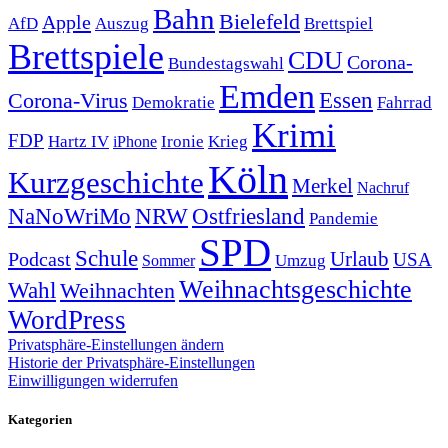
Bahn
Bielefeld
Apple
Auszug
AfD
Brettspiel
Brettspiele
CDU
Corona-
Bundestagswahl
Emden
Corona-Virus
Essen
Demokratie
Fahrrad
Krimi
FDP
Hartz IV
Krieg
Ironie
iPhone
Köln
Kurzgeschichte
Merkel
Nachruf
NRW
Ostfriesland
NaNoWriMo
Pandemie
SPD
Schule
Urlaub
Podcast
USA
Sommer
Umzug
Weihnachtsgeschichte
Wahl
Weihnachten
WordPress
Privatsphäre-Einstellungen ändern
Historie der Privatsphäre-Einstellungen
Einwilligungen widerrufen
Kategorien