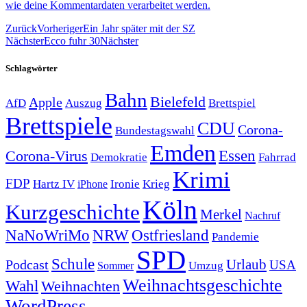
wie deine Kommentardaten verarbeitet werden.
Zurück
Vorheriger
Ein Jahr später mit der SZ
Nächster
Ecco fuhr 30
Nächster
Schlagwörter
Bahn
Bielefeld
Apple
Auszug
AfD
Brettspiel
Brettspiele
CDU
Corona-
Bundestagswahl
Emden
Corona-Virus
Essen
Demokratie
Fahrrad
Krimi
FDP
Hartz IV
Krieg
Ironie
iPhone
Köln
Kurzgeschichte
Merkel
Nachruf
NRW
Ostfriesland
NaNoWriMo
Pandemie
SPD
Schule
Urlaub
Podcast
USA
Sommer
Umzug
Weihnachtsgeschichte
Wahl
Weihnachten
WordPress