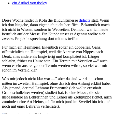
ein Artikel von
tboley
Diese Woche findet in Köln die Bildungsmesse
didacta
statt. Wenn
ich dort hingehe, dann eigentlich nicht beruflich. Bekanntlich mach
ich nicht in Wissen, sondern in Webseiten. Dennoch war ich heute
beruflich auf der Messe. Ein Kunde unser er Agentur wollte sich
zwecks Projektbesprechung dort mit uns treffen.
Für mich ein Heimspiel. Eigentlich sogar ein doppeltes. Ganz
offensichtlich ein Heimspiel, weil die Anreise von Nippes nach
Deutz alles andere als langwierig und kompliziert ist. Länger
schlafen, früher zu Hause sein. Ein Termin mit Vorteilen —” auch
wenn es ein anstrengender Termin werden würde, so viel war mir
schon im Vorfeld klar.
Was mir jedoch nicht klar war —” aber da sind wir dann schon
mitten im zweiten Heimspiel, ohne das ich den Anfang erklärt habe.
Als jemand, der mal Lehramt Primarstufe (ich wollte ernsthaft
Grundschullehrer werden) studiert hat, ist eine Messe, die sich
insbesondere an Lehrerinnen und Lehrer als Zielgruppe richtet, auch
zumindest eine Art Heimspiel für mich (und im Zweifel bin ich auch
noch mit einer Lehrerin verheiratet).