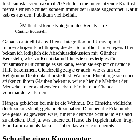
Inklusionsklassen maximal 20 Schüler, eine unterstützende Kraft ist
niemals einem Schüler, sondern immer der Klasse zugeordnet. Dafür
gab es aus dem Publikum viel Beifall.
—žMitleid ist keine Kategorie des Rechts.—œ
Günther Beckstein
Genauso aktuell ist das Thema Integration und Umgang mit
minderjährigen Flüchtlingen, die der Schulpflicht unterliegen. Hier
bekam ich lediglich die Abschlussdiskussion mit. Günther
Beckstein, wies zu Recht darauf hin, wie schwierig es für
muslimische Flüchtlinge es sei kann, wenn sie explizit christliche
Hilfe bekommen. Gleichzeitig zeigte er auch, wie es um die
Religion in Deutschland bestellt ist. Während Flüchtlinge sich eher
stärker zu ihrem Glauben bekenne, würde hier die Mehrheit der
Menschen eher glaubensfern leben. Für ihn eine Chance,
voneinander zu lernen.
Hängen geblieben bei mir ist die Wehmut. Die Einsicht, vielleicht
doch zu kurzsichtig gehandelt zu haben. Daneben die Erkenntnis,
wie genial es gewesen wäre, für eine deutsche Schule im Ausland
zu arbeiten. Und ja, was andere zu Hause als Teppich haben, trägt
Frau Löhrmann als Jacke —” aber das wusste ich bereits.
Schreibe einen Kommentar