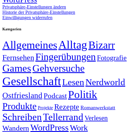
Privatsphäre-Einstellungen ändern
Historie der Privatsphäre-Einstellungen
Einwilligungen widerrufen
Kategorien
Alltag
Allgemeines
Bizarr
Fingerübungen
Fernsehen
Fotografie
Games
Gehversuche
Gesellschaft
Lesen
Nerdworld
Politik
Ostfriesland
Podcast
Produkte
Rezepte
Romanwerkstatt
Projekte
Schreiben
Tellerrand
Verlesen
WordPress
Work
Wandern