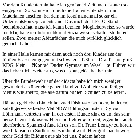
Vor dem Kundentermin hatte ich genügend Zeit und das auch so
eingeplant. So konnte ich durch die Hallen schlendern, mir
Materialien ansehen, bei dem im Kopf manchmal sogar ein
Unterrichtskonzept zu entstand. Das mich der LEGO-Stand
beeindruckt hat, muss ich kaum betonen. Möglicherweise, so wurde
mir klar, hätte ich Informatik und Sozialwissenschaften studieren
sollen. Zwei meiner Abiturfächer, die mich wirklich glücklich
gemacht haben.
In einer Halle kamen mir dann auch noch drei Kinder aus der
fünften Klasse entgegen, mit schwarzen T-Shirts. Drauf stand groß
KDG, klein —žKonrad-Duden-Gymnasium Wesel—œ. Führen wir
das lieber nicht weiter aus, was das ausgelöst hat bei mir.
Über die Bundeswehr auf der didacta habe ich mich weniger
gewundert als über eine ganze Hand voll Anbieter von fertigen
Menüs wie apetito, die alle darum buhlen, Schulen zu beliefern.
Hängen geblieben bin ich bei zwei Diskussionsrunden, in denen
zufälligerweise beides Mal NRW-Bildungsministerin Sylvia
Löhrmann vertreten war. In der ersten Runde ging es um das sehr
heiße Thema Inklusion. Hier sind Lehrer gefordert, eigentlich auch
überfordert. Spannend fand ich es von Dr. Franz Lemayr zu hören,
wie Inklusion in Südtirol verwirklicht wird. Hier gibt man bewusst
mehr Geld für Bildung aus als bei uns. Zudem haben