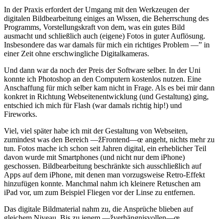
In der Praxis erfordert der Umgang mit den Werkzeugen der
digitalen Bildbearbeitung einiges an Wissen, die Beherrschung des
Programms, Vorstellungskraft von dem, was ein gutes Bild
ausmacht und schließlich auch (eigene) Fotos in guter Auflösung.
Insbesondere das war damals für mich ein richtiges Problem —” in
einer Zeit ohne erschwingliche Digitalkameras.
Und dann war da noch der Preis der Software selber. In der Uni
konnte ich Photoshop an den Computern kostenlos nutzen. Eine
Anschaffung für mich selber kam nicht in Frage. Als es bei mir dann
konkret in Richtung Webseitenentwicklung (und Gestaltung) ging,
entschied ich mich für Flash (war damals richtig hip!) und
Fireworks.
Viel, viel später habe ich mit der Gestaltung von Webseiten,
zumindest was den Bereich —žFrontend—œ angeht, nichts mehr zu
tun. Fotos mache ich schon seit Jahren digital, ein erheblicher Teil
davon wurde mit Smartphones (und nicht nur dem iPhone)
geschossen. Bildbearbeitung beschränkte sich ausschließlich auf
Apps auf dem iPhone, mit denen man vorzugsweise Retro-Effekt
hinzufügen konnte. Manchmal nahm ich kleinere Retuschen am
iPad vor, um zum Beispiel Fliegen vor der Linse zu entfernen.
Das digitale Bildmaterial nahm zu, die Ansprüche blieben auf
gleichem Niveau. Bis zu jenem —žverhängnisvollen—œ