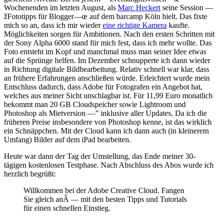
Wochenenden im letzten August, als
Marc Heckert
seine Session —
žFototipps für Blogger—œ auf dem barcamp Köln hielt. Das fixte
mich so an, dass ich mir wieder
eine richtige Kamera
kaufte.
Möglichkeiten sorgen für Ambitionen. Nach den ersten Schritten mit
der Sony Alpha 6000 stand für mich fest, dass ich mehr wollte. Das
Foto entsteht im Kopf und manchmal muss man seiner Idee etwas
auf die Sprünge helfen. Im Dezember schnupperte ich dann wieder
in Richtung digitale Bildbearbeitung. Relativ schnell war klar, dass
an frühere Erfahrungen anschließen würde. Erleichtert wurde mein
Entschluss dadurch, dass Adobe für Fotografen ein Angebot hat,
welches aus meiner Sicht unschlagbar ist. Für 11,99 Euro monatlich
bekommt man 20 GB Cloudspeicher sowie Lightroom und
Photoshop als Mietversion —” inklusive aller Updates. Da ich die
früheren Preise insbesondere von Photoshop kenne, ist das wirklich
ein Schnäppchen. Mit der Cloud kann ich dann auch (in kleinerem
Umfang) Bilder auf dem iPad bearbeiten.
Heute war dann der Tag der Umstellung, das Ende meiner 30-
tägigen kostenlosen Testphase. Nach Abschluss des Abos wurde ich
herzlich begrüßt:
Willkommen bei der Adobe Creative Cloud. Fangen
Sie gleich anÂ — mit den besten Tipps und Tutorials
für einen schnellen Einstieg.