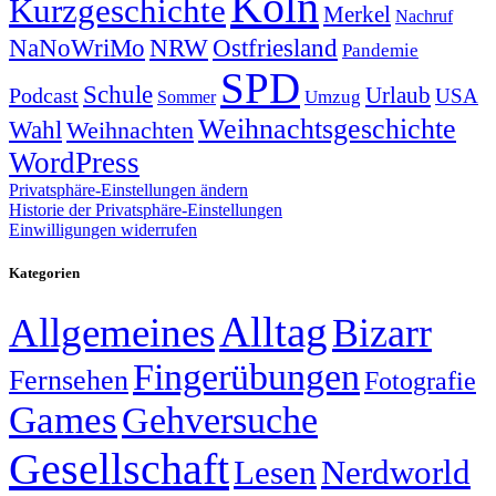
Köln
Kurzgeschichte
Merkel
Nachruf
NRW
Ostfriesland
NaNoWriMo
Pandemie
SPD
Schule
Urlaub
Podcast
USA
Sommer
Umzug
Weihnachtsgeschichte
Wahl
Weihnachten
WordPress
Privatsphäre-Einstellungen ändern
Historie der Privatsphäre-Einstellungen
Einwilligungen widerrufen
Kategorien
Alltag
Allgemeines
Bizarr
Fingerübungen
Fernsehen
Fotografie
Games
Gehversuche
Gesellschaft
Lesen
Nerdworld