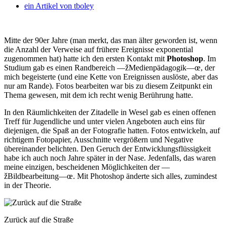
ein Artikel von
tboley
Mitte der 90er Jahre (man merkt, das man älter geworden ist, wenn
die Anzahl der Verweise auf frühere Ereignisse exponential
zugenommen hat) hatte ich den ersten Kontakt mit
Photoshop
. Im
Studium gab es einen Randbereich —žMedienpädagogik—œ, der
mich begeisterte (und eine Kette von Ereignissen auslöste, aber das
nur am Rande). Fotos bearbeiten war bis zu diesem Zeitpunkt ein
Thema gewesen, mit dem ich recht wenig Berührung hatte.
In den Räumlichkeiten der Zitadelle in Wesel gab es einen offenen
Treff für Jugendliche und unter vielen Angeboten auch eins für
diejenigen, die Spaß an der Fotografie hatten. Fotos entwickeln, auf
richtigem Fotopapier, Ausschnitte vergrößern und Negative
übereinander belichten. Den Geruch der Entwicklungsflüssigkeit
habe ich auch noch Jahre später in der Nase. Jedenfalls, das waren
meine einzigen, bescheidenen Möglichkeiten der —
žBildbearbeitung—œ. Mit Photoshop änderte sich alles, zumindest
in der Theorie.
Zurück auf die Straße