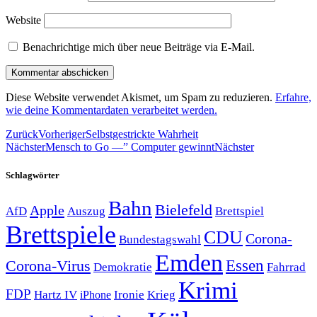
Website
Benachrichtige mich über neue Beiträge via E-Mail.
Diese Website verwendet Akismet, um Spam zu reduzieren.
Erfahre,
wie deine Kommentardaten verarbeitet werden.
Zurück
Vorheriger
Selbstgestrickte Wahrheit
Nächster
Mensch to Go —” Computer gewinnt
Nächster
Schlagwörter
Bahn
Bielefeld
Apple
Auszug
AfD
Brettspiel
Brettspiele
CDU
Corona-
Bundestagswahl
Emden
Corona-Virus
Essen
Demokratie
Fahrrad
Krimi
FDP
Hartz IV
Krieg
Ironie
iPhone