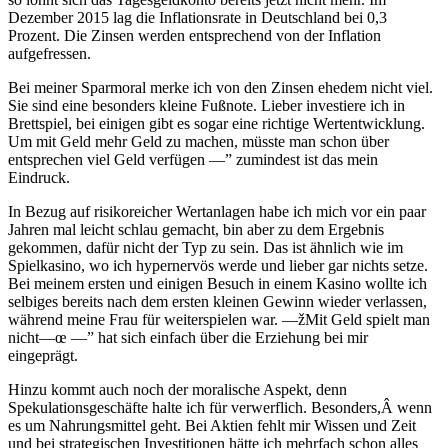
Dezember 2015 lag die Inflationsrate in Deutschland bei 0,3
Prozent. Die Zinsen werden entsprechend von der Inflation
aufgefressen.
Bei meiner Sparmoral merke ich von den Zinsen ehedem nicht viel.
Sie sind eine besonders kleine Fußnote. Lieber investiere ich in
Brettspiel, bei einigen gibt es sogar eine richtige Wertentwicklung.
Um mit Geld mehr Geld zu machen, müsste man schon über
entsprechen viel Geld verfügen —” zumindest ist das mein
Eindruck.
In Bezug auf risikoreicher Wertanlagen habe ich mich vor ein paar
Jahren mal leicht schlau gemacht, bin aber zu dem Ergebnis
gekommen, dafür nicht der Typ zu sein. Das ist ähnlich wie im
Spielkasino, wo ich hypernervös werde und lieber gar nichts setze.
Bei meinem ersten und einigen Besuch in einem Kasino wollte ich
selbiges bereits nach dem ersten kleinen Gewinn wieder verlassen,
während meine Frau für weiterspielen war. —žMit Geld spielt man
nicht—œ —” hat sich einfach über die Erziehung bei mir
eingeprägt.
Hinzu kommt auch noch der moralische Aspekt, denn
Spekulationsgeschäfte halte ich für verwerflich. Besonders,Â wenn
es um Nahrungsmittel geht. Bei Aktien fehlt mir Wissen und Zeit
und bei strategischen Investitionen hätte ich mehrfach schon alles