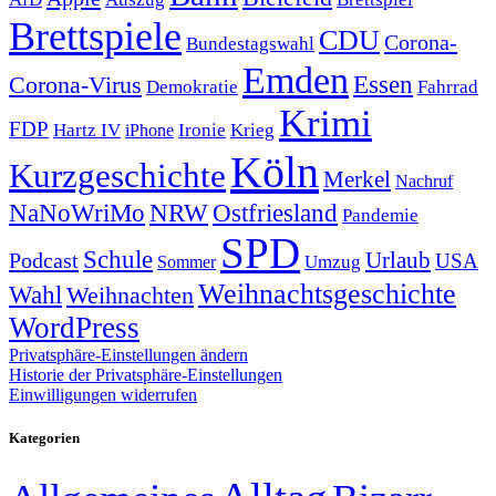
Brettspiele
CDU
Corona-
Bundestagswahl
Emden
Corona-Virus
Essen
Demokratie
Fahrrad
Krimi
FDP
Hartz IV
Krieg
Ironie
iPhone
Köln
Kurzgeschichte
Merkel
Nachruf
NRW
Ostfriesland
NaNoWriMo
Pandemie
SPD
Schule
Urlaub
Podcast
USA
Sommer
Umzug
Weihnachtsgeschichte
Wahl
Weihnachten
WordPress
Privatsphäre-Einstellungen ändern
Historie der Privatsphäre-Einstellungen
Einwilligungen widerrufen
Kategorien