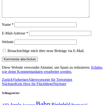
Name
*
E-Mail-Adresse
*
Website
Benachrichtige mich über neue Beiträge via E-Mail.
Diese Website verwendet Akismet, um Spam zu reduzieren.
Erfahre,
wie deine Kommentardaten verarbeitet werden.
Zurück
Vorheriger
Altersvorsorge für Terroristen
Nächster
Kein Herz für Flüchtlinge
Nächster
Schlagwörter
Bahn
Bielefeld
Apple
Auszug
AfD
Brettspiel