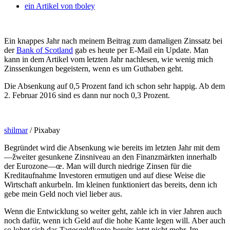
ein Artikel von
tboley
Ein knappes Jahr nach meinem Beitrag zum damaligen Zinssatz bei
der
Bank of Scotland
gab es heute per E-Mail ein Update. Man
kann in dem Artikel vom letzten Jahr nachlesen, wie wenig mich
Zinssenkungen begeistern, wenn es um Guthaben geht.
Die Absenkung auf 0,5 Prozent fand ich schon sehr happig. Ab dem
2. Februar 2016 sind es dann nur noch 0,3 Prozent.
shilmar
/ Pixabay
Begründet wird die Absenkung wie bereits im letzten Jahr mit dem
—žweiter gesunkene Zinsniveau an den Finanzmärkten innerhalb
der Eurozone—œ. Man will durch niedrige Zinsen für die
Kreditaufnahme Investoren ermutigen und auf diese Weise die
Wirtschaft ankurbeln. Im kleinen funktioniert das bereits, denn ich
gebe mein Geld noch viel lieber aus.
Wenn die Entwicklung so weiter geht, zahle ich in vier Jahren auch
noch dafür, wenn ich Geld auf die hohe Kante legen will. Aber auch
so lohnt sich das Tagesgeldkonto bereits jetzt nicht mehr. Im