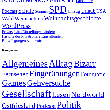
NRW
Ostfriesland
NaNoWriMo
Pandemie
SPD
Schule
Urlaub
Podcast
USA
Sommer
Umzug
Weihnachtsgeschichte
Wahl
Weihnachten
WordPress
Privatsphäre-Einstellungen ändern
Historie der Privatsphäre-Einstellungen
Einwilligungen widerrufen
Kategorien
Alltag
Allgemeines
Bizarr
Fingerübungen
Fernsehen
Fotografie
Games
Gehversuche
Gesellschaft
Lesen
Nerdworld
Politik
Ostfriesland
Podcast