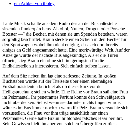
ein Artikel von
tboley
Laute Musik schallte aus dem Radio des an der Bushaltestelle
sitzenden Punkerpärchens. Alkohol, Nutten, Drogen oder Porsche
Boxster —” die Becher, mit denen sie um Spenden bettelten, waren
sorgfältig beschriftet. Braun steckte einen Schein in den Becher für
den Sportwagen wobei ihm nicht entging, das sich dort bereits
einiges an Geld angesammelt hatte.
Eine merkwürdige Welt. Auf der
Anzeige wurde der nächste Bus angekündigt. Als er die Türen
öffnete, stieg Braun ein ohne sich im geringsten für die
Endhaltestelle zu interessieren. Sich einfach treiben lassen.
Auf dem Sitz neben ihn lag eine zerlesene Zeitung. In großen
Buchstaben wurde auf der Titelseite über einen ehemaligen
Fußballpräsidenten berichtet als ob dieser kurz vor der
Heiligsprechung stehen würde. Eine Reihe vor Braun saß eine Frau
im Pelzmantel. Ihr penetrantes Parfüm konnte den Schweißgeruch
nicht überdecken. Selbst wenn sie darunter nichts tragen würde,
wäre es im Bus immer noch zu warm für Pelz. Braun versuchte sich
vorzustellen, die Frau vor ihm trüge tatsächlich nur einen
Pelzmantel. Gerne hätte Braun ihr blondes falsches Haar berührt.
Sein Gewissen hielt ihn aber von solchen Übergriffen zurück.