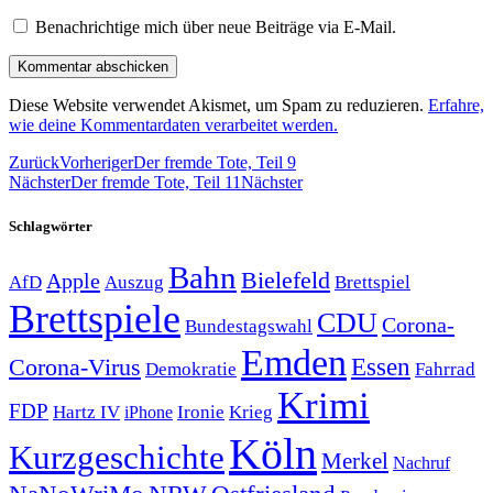
Benachrichtige mich über neue Beiträge via E-Mail.
Diese Website verwendet Akismet, um Spam zu reduzieren.
Erfahre,
wie deine Kommentardaten verarbeitet werden.
Zurück
Vorheriger
Der fremde Tote, Teil 9
Nächster
Der fremde Tote, Teil 11
Nächster
Schlagwörter
Bahn
Bielefeld
Apple
Auszug
AfD
Brettspiel
Brettspiele
CDU
Corona-
Bundestagswahl
Emden
Corona-Virus
Essen
Demokratie
Fahrrad
Krimi
FDP
Hartz IV
Krieg
Ironie
iPhone
Köln
Kurzgeschichte
Merkel
Nachruf