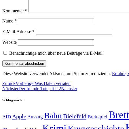
Kommentar
*
Name
*
E-Mail-Adresse
*
Website
Benachrichtige mich über neue Beiträge via E-Mail.
Diese Website verwendet Akismet, um Spam zu reduzieren.
Erfahre,
Zurück
Vorheriger
Was Daten verraten
Nächster
Der fremde Tote, Teil 2
Nächster
Schlagwörter
Brett
Bahn
Bielefeld
Apple
Auszug
AfD
Brettspiel
Krimi
Kurzgeschichte