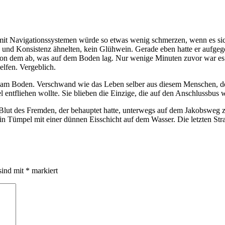
 mit Navigationssystemen würde so etwas wenig schmerzen, wenn es s
e und Konsistenz ähnelten, kein Glühwein.
Gerade eben hatte er aufgeg
 von dem ab, was auf dem Boden lag. Nur wenige Minuten zuvor war es
elfen. Vergeblich.
 am Boden. Verschwand wie das Leben selber aus diesem Menschen, den
 entfliehen wollte. Sie blieben die Einzige, die auf den Anschlussbus 
r Blut des Fremden, der behauptet hatte, unterwegs auf dem Jakobsweg 
 ein Tümpel mit einer dünnen Eisschicht auf dem Wasser. Die letzten S
sind mit
*
markiert