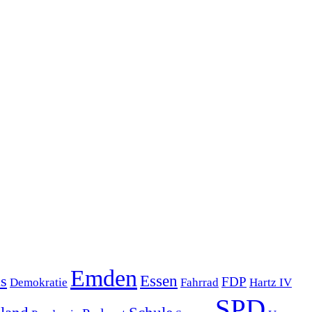
Emden
s
Essen
FDP
Demokratie
Hartz IV
Fahrrad
SPD