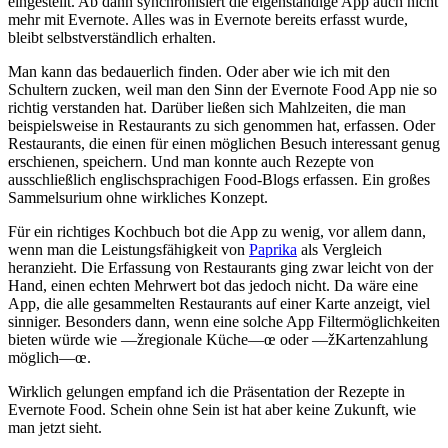
eingestellt. Ab dann synchronisiert die eigenständige App auch nicht
mehr mit Evernote. Alles was in Evernote bereits erfasst wurde,
bleibt selbstverständlich erhalten.
Man kann das bedauerlich finden. Oder aber wie ich mit den
Schultern zucken, weil man den Sinn der Evernote Food App nie so
richtig verstanden hat. Darüber ließen sich Mahlzeiten, die man
beispielsweise in Restaurants zu sich genommen hat, erfassen. Oder
Restaurants, die einen für einen möglichen Besuch interessant genug
erschienen, speichern. Und man konnte auch Rezepte von
ausschließlich englischsprachigen Food-Blogs erfassen. Ein großes
Sammelsurium ohne wirkliches Konzept.
Für ein richtiges Kochbuch bot die App zu wenig, vor allem dann,
wenn man die Leistungsfähigkeit von
Paprika
als Vergleich
heranzieht. Die Erfassung von Restaurants ging zwar leicht von der
Hand, einen echten Mehrwert bot das jedoch nicht. Da wäre eine
App, die alle gesammelten Restaurants auf einer Karte anzeigt, viel
sinniger. Besonders dann, wenn eine solche App Filtermöglichkeiten
bieten würde wie —žregionale Küche—œ oder —žKartenzahlung
möglich—œ.
Wirklich gelungen empfand ich die Präsentation der Rezepte in
Evernote Food. Schein ohne Sein ist hat aber keine Zukunft, wie
man jetzt sieht.