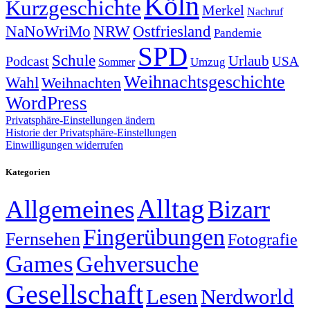
Köln
Kurzgeschichte
Merkel
Nachruf
NRW
Ostfriesland
NaNoWriMo
Pandemie
SPD
Schule
Urlaub
Podcast
USA
Sommer
Umzug
Weihnachtsgeschichte
Wahl
Weihnachten
WordPress
Privatsphäre-Einstellungen ändern
Historie der Privatsphäre-Einstellungen
Einwilligungen widerrufen
Kategorien
Alltag
Allgemeines
Bizarr
Fingerübungen
Fernsehen
Fotografie
Games
Gehversuche
Gesellschaft
Lesen
Nerdworld