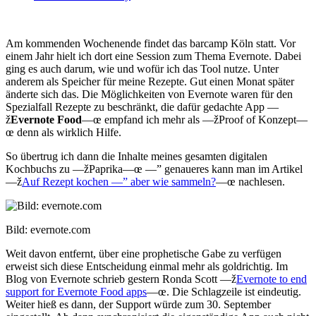
Am kommenden Wochenende findet das barcamp Köln statt. Vor
einem Jahr hielt ich dort eine Session zum Thema Evernote. Dabei
ging es auch darum, wie und wofür ich das Tool nutze. Unter
anderem als Speicher für meine Rezepte. Gut einen Monat später
änderte sich das. Die Möglichkeiten von Evernote waren für den
Spezialfall Rezepte zu beschränkt, die dafür gedachte App —
ž
Evernote Food
—œ empfand ich mehr als —žProof of Konzept—
œ denn als wirklich Hilfe.
So übertrug ich dann die Inhalte meines gesamten digitalen
Kochbuchs zu —žPaprika—œ —” genaueres kann man im Artikel
—ž
Auf Rezept kochen —” aber wie sammeln?
—œ nachlesen.
Bild: evernote.com
Weit davon entfernt, über eine prophetische Gabe zu verfügen
erweist sich diese Entscheidung einmal mehr als goldrichtig. Im
Blog von Evernote schrieb gestern Ronda Scott —ž
Evernote to end
support for Evernote Food apps
—œ. Die Schlagzeile ist eindeutig.
Weiter hieß es dann, der Support würde zum 30. September