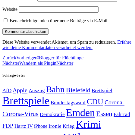
Website
Benachrichtige mich über neue Beiträge via E-Mail.
Diese Website verwendet Akismet, um Spam zu reduzieren.
Erfahre,
wie deine Kommentardaten verarbeitet werden.
Zurück
Vorheriger
#Blogger für Flüchtlinge
Nächster
Wandern als Plugin
Nächster
Schlagwörter
Bahn
Bielefeld
Apple
Auszug
AfD
Brettspiel
Brettspiele
CDU
Corona-
Bundestagswahl
Emden
Corona-Virus
Essen
Demokratie
Fahrrad
Krimi
FDP
Hartz IV
Krieg
Ironie
iPhone