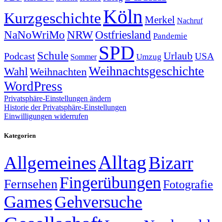
Köln
Kurzgeschichte
Merkel
Nachruf
NRW
Ostfriesland
NaNoWriMo
Pandemie
SPD
Schule
Urlaub
Podcast
USA
Sommer
Umzug
Weihnachtsgeschichte
Wahl
Weihnachten
WordPress
Privatsphäre-Einstellungen ändern
Historie der Privatsphäre-Einstellungen
Einwilligungen widerrufen
Kategorien
Alltag
Allgemeines
Bizarr
Fingerübungen
Fernsehen
Fotografie
Games
Gehversuche