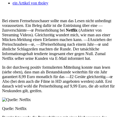
ein Artikel von
tboley
Bei einem Fernsehzuschauer sollte man das Lesen nicht unbedingt
voraussetzen. Ein Beleg dafür ist die Entrüstung über eine —
žunverschämte—œ Preiserhöhung bei
Netflix
(Anbieter von
Streaming Videos). Gleichzeitig wundert mich, wie man aus einer
Mücken-Meldung einen Elefanten machen kann. —žAnziehen der
Preisschrauben—œ, —žPreiserhöhung nach einem Jahr—œ und
ähnliche Schlagzeilen machten die Runde. Der tatsächliche
Informationsgehalt tendierte insgesamt eher gegen Null. Zumal
Netflix selber seine Kunden via E-Mail informiert hat.
In der durchweg positiv formulierten Mitteilung konnte man lesen
(siehe oben), dass man als Bestandskunde weiterhin für ein Jahr
garantiert 8,99 Euro monatlich für das —ž2 Geräte gleichzeitig—œ
Abo (bei dem auch die Filme in HD angeboten werden) zahlt. Erst
danach wird wohl die Preiserhöhung auf 9,99 Euro, die ab sofort für
Neukunden gilt, greifen.
Quelle: Netflix