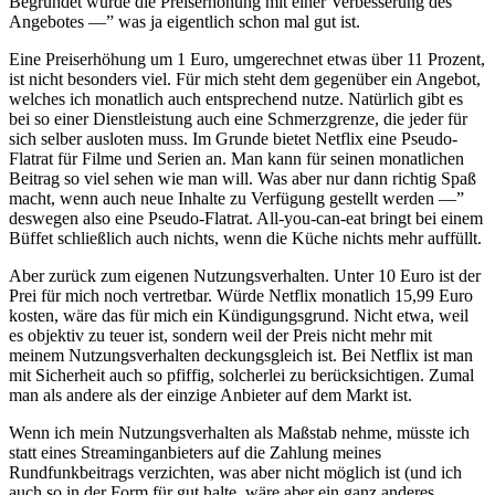
Begründet wurde die Preiserhöhung mit einer Verbesserung des
Angebotes —” was ja eigentlich schon mal gut ist.
Eine Preiserhöhung um 1 Euro, umgerechnet etwas über 11 Prozent,
ist nicht besonders viel. Für mich steht dem gegenüber ein Angebot,
welches ich monatlich auch entsprechend nutze. Natürlich gibt es
bei so einer Dienstleistung auch eine Schmerzgrenze, die jeder für
sich selber ausloten muss. Im Grunde bietet Netflix eine Pseudo-
Flatrat für Filme und Serien an. Man kann für seinen monatlichen
Beitrag so viel sehen wie man will. Was aber nur dann richtig Spaß
macht, wenn auch neue Inhalte zu Verfügung gestellt werden —”
deswegen also eine Pseudo-Flatrat. All-you-can-eat bringt bei einem
Büffet schließlich auch nichts, wenn die Küche nichts mehr auffüllt.
Aber zurück zum eigenen Nutzungsverhalten. Unter 10 Euro ist der
Prei für mich noch vertretbar. Würde Netflix monatlich 15,99 Euro
kosten, wäre das für mich ein Kündigungsgrund. Nicht etwa, weil
es objektiv zu teuer ist, sondern weil der Preis nicht mehr mit
meinem Nutzungsverhalten deckungsgleich ist. Bei Netflix ist man
mit Sicherheit auch so pfiffig, solcherlei zu berücksichtigen. Zumal
man als andere als der einzige Anbieter auf dem Markt ist.
Wenn ich mein Nutzungsverhalten als Maßstab nehme, müsste ich
statt eines Streaminganbieters auf die Zahlung meines
Rundfunkbeitrags verzichten, was aber nicht möglich ist (und ich
auch so in der Form für gut halte, wäre aber ein ganz anderes