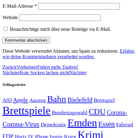
E-Mail-Adresse
*
Website
Benachrichtige mich über neue Beiträge via E-Mail.
Diese Website verwendet Akismet, um Spam zu reduzieren.
Erfahre,
wie deine Kommentardaten verarbeitet werden.
Zurück
Vorheriger
Füttert mehr Tauben!
Nächster
Rote Socken lachen nicht
Nächster
Schlagwörter
Bahn
Bielefeld
Apple
Auszug
AfD
Brettspiel
Brettspiele
CDU
Corona-
Bundestagswahl
Emden
Corona-Virus
Essen
Demokratie
Fahrrad
Krimi
FDP
Hartz IV
Krieg
Ironie
iPhone