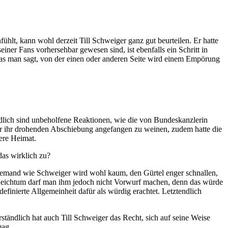
lt, kann wohl derzeit Till Schweiger ganz gut beurteilen. Er hatte
einer Fans vorhersehbar gewesen sind, ist ebenfalls ein Schritt in
was man sagt, von der einen oder anderen Seite wird einem Empörung
ädlich sind unbeholfene Reaktionen, wie die von Bundeskanzlerin
 der ihr drohenden Abschiebung angefangen zu weinen, zudem hatte die
ere Heimat.
das wirklich zu?
. Jemand wie Schweiger wird wohl kaum, den Gürtel enger schnallen,
 Reichtum darf man ihm jedoch nicht Vorwurf machen, denn das würde
definierte Allgemeinheit dafür als würdig erachtet. Letztendlich
tändlich hat auch Till Schweiger das Recht, sich auf seine Weise
mag.