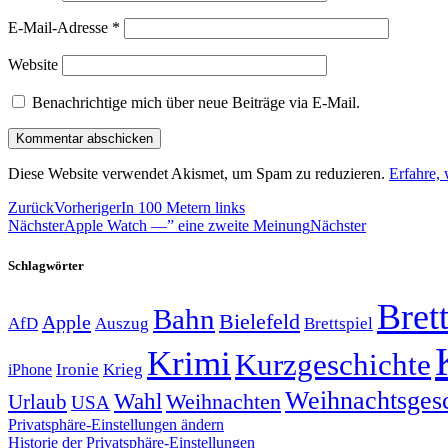
E-Mail-Adresse
*
Website
Benachrichtige mich über neue Beiträge via E-Mail.
Diese Website verwendet Akismet, um Spam zu reduzieren.
Erfahre,
Zurück
Vorheriger
In 100 Metern links
Nächster
Apple Watch —” eine zweite Meinung
Nächster
Schlagwörter
Brett
Bahn
Bielefeld
Apple
Auszug
AfD
Brettspiel
Krimi
Kurzgeschichte
Krieg
Ironie
iPhone
Weihnachtsges
Wahl
Weihnachten
Urlaub
USA
Privatsphäre-Einstellungen ändern
Historie der Privatsphäre-Einstellungen