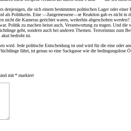
ders denjenigen, die sich einem bestimmten politischen Lager oder ein
n und als Politikerin. Eine —žangemessene—œ Reaktion gab es nicht in 
icht die Kameras gerichtet waren, weiterhin abgeschoben werden? Ange
h war. Politik zu machen heisst auch, Verantwortung zu tragen. Und di
lüchtlinge geht, sondern auch bei anderen Themen. Terrorismus zum Bei
akut bedroht ist.
wird. Jede politische Entscheidung ist und wird für die eine oder ander
lüchtlinge fährt, ist genau so eine Sackgasse wie die bedingungslose Ö
sind mit
*
markiert