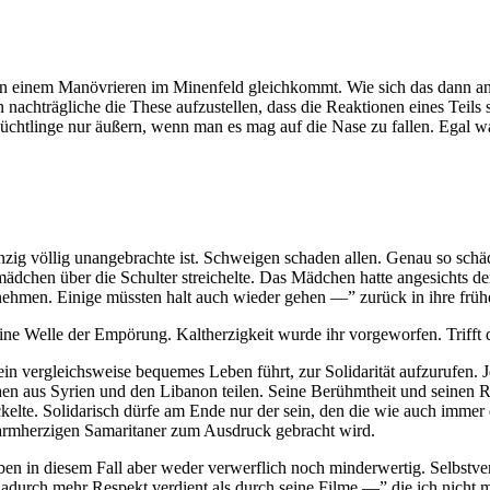
n einem Manövrieren im Minenfeld gleichkommt. Wie sich das dann anfüh
 nachträgliche die These aufzustellen, dass die Reaktionen eines Teils s
lüchtlinge nur äußern, wenn man es mag auf die Nase zu fallen. Egal 
nzig völlig unangebrachte ist. Schweigen schaden allen. Genau so sch
gsmädchen über die Schulter streichelte. Das Mädchen hatte angesichts
nehmen. Einige müssten halt auch wieder gehen —” zurück in ihre früh
ne Welle der Empörung. Kaltherzigkeit wurde ihr vorgeworfen. Trifft 
 ein vergleichsweise bequemes Leben führt, zur Solidarität aufzurufen
hen aus Syrien und den Libanon teilen. Seine Berühmtheit und seinen
ckelte. Solidarisch dürfe am Ende nur der sein, den die wie auch immer 
armherzigen Samaritaner zum Ausdruck gebracht wird.
n in diesem Fall aber weder verwerflich noch minderwertig. Selbstvers
durch mehr Respekt verdient als durch seine Filme —” die ich nicht 