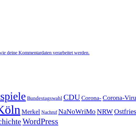
 wie deine Kommentardaten verarbeitet werden.
spiele
CDU
Corona-Viru
Corona-
Bundestagswahl
Köln
NRW
Ostfrie
NaNoWriMo
Merkel
Nachruf
WordPress
chichte