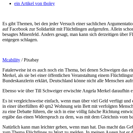
ein Artikel von
tboley
Es gibt Themen, bei den jeder Versuch einer sachlichen Argumentatio
auf Facebook zur Solidarität mit Flüchtlingen aufgerufen. Allein schon
besagtes Minenfeld.
Anders gesagt, man kann sich derzeitigen über F
entgegen schlagen.
Mcability
/ Pixabay
Fatalerweise ist es auch noch ein Thema, bei denen Schweigen das ei
Merkel, als sie bei einer öffentlichen Veranstaltung einem Flüchtlin
Bundeskanzlerin erklärt, Deutschland könne nicht alle Menschen auf
Ebenso wie über Till Schweiger erwischte Angela Merkel daraufhin ei
Es ist vergleichsweise einfach, wenn man über viel Geld verfügt und
in einer überfüllten 40 qm2 Wohnung sein Bett mit verfolgten Mensc
zu eine Debatte führen, die sich in eine völlig falsche Richtung entwi
ergäbe das einen Widerspruch zu dem, was mit dem Gleichnis vom b
Natürlich kann man leichter geben, wenn man hat. Das macht das Gebe
zum Thema Flüchtlinge zu Wort zu melden. In meinen Augen hat er da