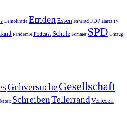
Emden
s
Essen
FDP
Demokratie
Hartz IV
Fahrrad
SPD
sland
Schule
Podcast
Pandemie
Sommer
Umzug
Gesellschaft
es
Gehversuche
Schreiben
Tellerrand
Verlesen
statt