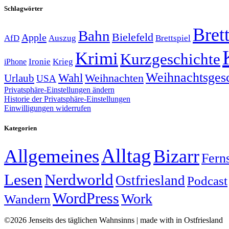
Schlagwörter
Brett
Bahn
Bielefeld
Apple
Auszug
AfD
Brettspiel
Krimi
Kurzgeschichte
Krieg
Ironie
iPhone
Weihnachtsges
Wahl
Weihnachten
Urlaub
USA
Privatsphäre-Einstellungen ändern
Historie der Privatsphäre-Einstellungen
Einwilligungen widerrufen
Kategorien
Alltag
Allgemeines
Bizarr
Fern
Lesen
Nerdworld
Ostfriesland
Podcast
WordPress
Work
Wandern
©2026 Jenseits des täglichen Wahnsinns | made with
in Ostfriesland