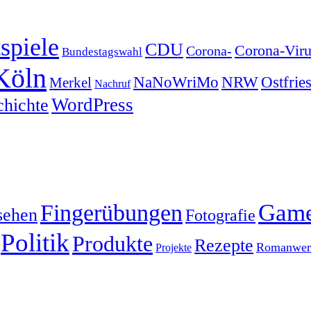
spiele
CDU
Corona-Viru
Corona-
Bundestagswahl
Köln
NRW
Ostfrie
NaNoWriMo
Merkel
Nachruf
WordPress
chichte
Gam
Fingerübungen
sehen
Fotografie
Politik
Produkte
Rezepte
Romanwerk
Projekte