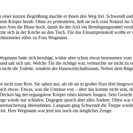
h einer kurzen Begrüßung machte er ihnen den Weg frei. Schwendt un
em Körper herab. Ohne zu protestieren, ließ sie sich vom Notarzt i
nken Arm die Bluse hoch, damit ihr der Arzt ein Beruhigungsmittel ver
e sich in der Küche an den Tisch. Für das Einsatzprotokoll wollte er
Wohnzimmer rüber zu Frau Wegmann.
au Wegmann hatte sich beruhigt, wirkte aber schon etwas benommen vo
und sah sich um. Welche Tür die richtige war, vermochte sie nicht zu er
h nicht die Toilette, sondern der Hauswirtschaftsraum. Neben dem Büge
ht nicht zum Rest. Sie sahen aus, als ob sie in großer Hast dort hinge
ch etwas. Etwas, was die Umrisse von – aber das konnte nicht sein, dur
Decken lag der regungslose Körper eines kleinen Jungen. Sein Gesicht 
r Junge würde nur schlafen. Dagegen sprach aber alles Andere. Oben war 
Spurensicherung übernehmen. Langsam ging Schwendt die Treppe wiede
 tot. Herr Wegmann war jetzt nur noch ein möglicher Zeuge.