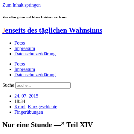
Zum Inhalt springen
Von allen guten und bösen Geistern verlassen
J
enseits des täglichen Wahnsinns
Fotos
Impressum
Datenschutzerklärung
Fotos
Impressum
Datenschutzerklärung
Suche
24. 07. 2015
18:34
Krimi
,
Kurzgeschichte
Fingerübungen
Nur eine Stunde —” Teil XIV