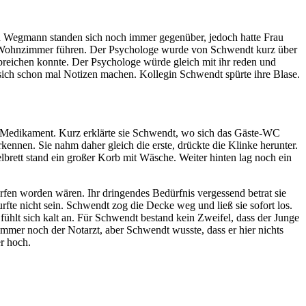
d Wegmann standen sich noch immer gegenüber, jedoch hatte Frau
ns Wohnzimmer führen. Der Psychologe wurde von Schwendt kurz über
abreichen konnte. Der Psychologe würde gleich mit ihr reden und
 sich schon mal Notizen machen. Kollegin Schwendt spürte ihre Blase.
m Medikament. Kurz erklärte sie Schwendt, wo sich das Gäste-WC
kennen. Sie nahm daher gleich die erste, drückte die Klinke herunter.
lbrett stand ein großer Korb mit Wäsche. Weiter hinten lag noch ein
worfen worden wären. Ihr dringendes Bedürfnis vergessend betrat sie
fte nicht sein. Schwendt zog die Decke weg und ließ sie sofort los.
fühlt sich kalt an. Für Schwendt bestand kein Zweifel, dass der Junge
immer noch der Notarzt, aber Schwendt wusste, dass er hier nichts
r hoch.