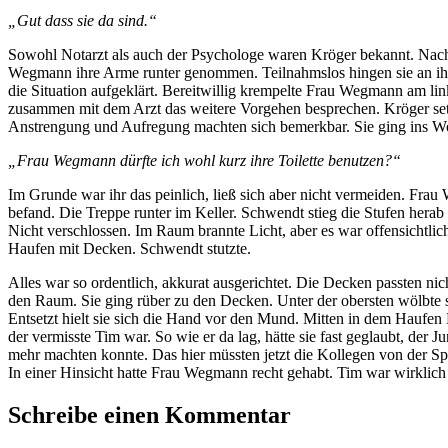
„Gut dass sie da sind.“
Sowohl Notarzt als auch der Psychologe waren Kröger bekannt. Nac
Wegmann ihre Arme runter genommen. Teilnahmslos hingen sie an ihr
die Situation aufgeklärt. Bereitwillig krempelte Frau Wegmann am li
zusammen mit dem Arzt das weitere Vorgehen besprechen. Kröger setzt
Anstrengung und Aufregung machten sich bemerkbar. Sie ging ins 
„Frau Wegmann dürfte ich wohl kurz ihre Toilette benutzen?“
Im Grunde war ihr das peinlich, ließ sich aber nicht vermeiden. Fr
befand. Die Treppe runter im Keller. Schwendt stieg die Stufen herab 
Nicht verschlossen. Im Raum brannte Licht, aber es war offensichtlic
Haufen mit Decken. Schwendt stutzte.
Alles war so ordentlich, akkurat ausgerichtet. Die Decken passten nic
den Raum. Sie ging rüber zu den Decken. Unter der obersten wölbte si
Entsetzt hielt sie sich die Hand vor den Mund. Mitten in dem Haufen 
der vermisste Tim war. So wie er da lag, hätte sie fast geglaubt, de
mehr machten konnte. Das hier müssten jetzt die Kollegen von der 
In einer Hinsicht hatte Frau Wegmann recht gehabt. Tim war wirklich
Schreibe einen Kommentar