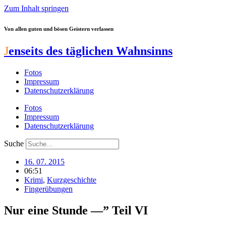
Zum Inhalt springen
Von allen guten und bösen Geistern verlassen
J
enseits des täglichen Wahnsinns
Fotos
Impressum
Datenschutzerklärung
Fotos
Impressum
Datenschutzerklärung
Suche
16. 07. 2015
06:51
Krimi
,
Kurzgeschichte
Fingerübungen
Nur eine Stunde —” Teil VI