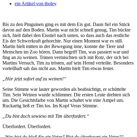
ein Artikel von
tboley
Bis zu den Pinguinen ging es mit dem Eis gut. Dann fiel ein Stück
davon auf den Boden. Martin war nicht schnell genug, Tim bückte
sich, hielt dabei den Eisstiel nach unten, so dass auch das restliche
Eis der Schwerkraft gehorchte. Nur einen Moment war es still.
Martin hielt mitten in der Bewegung inne, konnte die Tiere und
Menschen im Zoo hören. Dann begriff Tim, was passiert war und
fing an zu weinen. Tränen vermischten sich mit Rotz, der sich bei
Martins Versuch, Tim zu trösten, auf sein Hemd verteilte. Besonders
vorteilhaft sah das nicht aus. Martin hielt Tim etwas fester.
„Hör jetzt sofort auf zu weinen!“
Seine Stimme war lauter geworden als beabsichtigt, er schüttelte
Tim. Sein Weinen wurde schlimmer. Die ersten Leute drehten sich
um. Die Gesichtsfarbe von Martin schaltet wie eine Ampel um.
Ruckartig ließ er Tim los. Im Kopf Veras Stimme.
„Du bist doch sowieso mit Tim überfordert.“
Überfordert. Überfordert.
„Was bist du bloß für ein Vater? Bist du überhaupt ein Vater?“