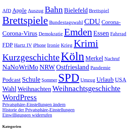
Bahn
Bielefeld
Apple
Auszug
AfD
Brettspiel
Brettspiele
CDU
Corona-
Bundestagswahl
Emden
Corona-Virus
Essen
Demokratie
Fahrrad
Krimi
FDP
Hartz IV
Krieg
Ironie
iPhone
Köln
Kurzgeschichte
Merkel
Nachruf
NRW
Ostfriesland
NaNoWriMo
Pandemie
SPD
Schule
Urlaub
Podcast
USA
Sommer
Umzug
Weihnachtsgeschichte
Wahl
Weihnachten
WordPress
Privatsphäre-Einstellungen ändern
Historie der Privatsphäre-Einstellungen
Einwilligungen widerrufen
Kategorien