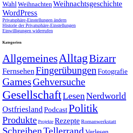
Weihnachtsgeschichte
Wahl
Weihnachten
WordPress
Privatsphäre-Einstellungen ändern
Historie der Privatsphäre-Einstellungen
Einwilligungen widerrufen
Kategorien
Alltag
Allgemeines
Bizarr
Fingerübungen
Fernsehen
Fotografie
Games
Gehversuche
Gesellschaft
Lesen
Nerdworld
Politik
Ostfriesland
Podcast
Produkte
Rezepte
Romanwerkstatt
Projekte
Schreiben
Tellerrand
Verlesen