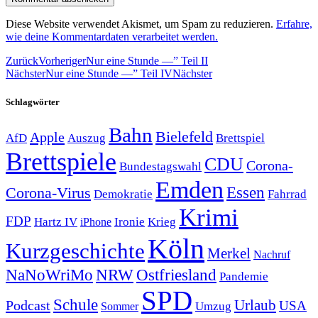
Diese Website verwendet Akismet, um Spam zu reduzieren.
Erfahre,
wie deine Kommentardaten verarbeitet werden.
Zurück
Vorheriger
Nur eine Stunde —” Teil II
Nächster
Nur eine Stunde —” Teil IV
Nächster
Schlagwörter
Bahn
Bielefeld
Apple
Auszug
AfD
Brettspiel
Brettspiele
CDU
Corona-
Bundestagswahl
Emden
Corona-Virus
Essen
Demokratie
Fahrrad
Krimi
FDP
Hartz IV
Krieg
Ironie
iPhone
Köln
Kurzgeschichte
Merkel
Nachruf
NRW
Ostfriesland
NaNoWriMo
Pandemie
SPD
Schule
Urlaub
Podcast
USA
Sommer
Umzug