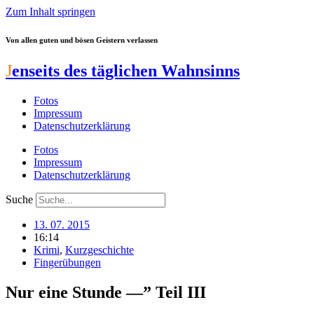
Zum Inhalt springen
Von allen guten und bösen Geistern verlassen
J
enseits des täglichen Wahnsinns
Fotos
Impressum
Datenschutzerklärung
Fotos
Impressum
Datenschutzerklärung
Suche
13. 07. 2015
16:14
Krimi
,
Kurzgeschichte
Fingerübungen
Nur eine Stunde —” Teil III