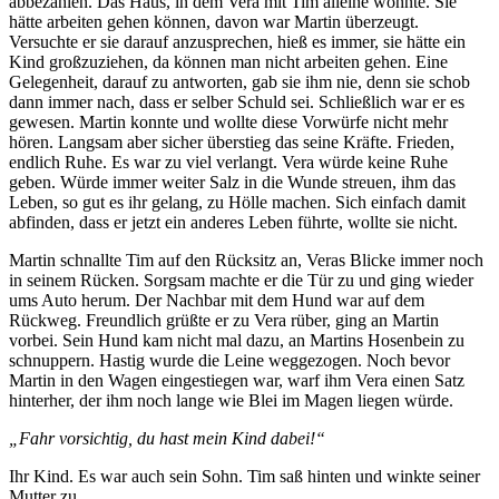
abbezahlen. Das Haus, in dem Vera mit Tim alleine wohnte. Sie
hätte arbeiten gehen können, davon war Martin überzeugt.
Versuchte er sie darauf anzusprechen, hieß es immer, sie hätte ein
Kind großzuziehen, da können man nicht arbeiten gehen. Eine
Gelegenheit, darauf zu antworten, gab sie ihm nie, denn sie schob
dann immer nach, dass er selber Schuld sei. Schließlich war er es
gewesen. Martin konnte und wollte diese Vorwürfe nicht mehr
hören. Langsam aber sicher überstieg das seine Kräfte. Frieden,
endlich Ruhe. Es war zu viel verlangt. Vera würde keine Ruhe
geben. Würde immer weiter Salz in die Wunde streuen, ihm das
Leben, so gut es ihr gelang, zu Hölle machen. Sich einfach damit
abfinden, dass er jetzt ein anderes Leben führte, wollte sie nicht.
Martin schnallte Tim auf den Rücksitz an, Veras Blicke immer noch
in seinem Rücken. Sorgsam machte er die Tür zu und ging wieder
ums Auto herum. Der Nachbar mit dem Hund war auf dem
Rückweg. Freundlich grüßte er zu Vera rüber, ging an Martin
vorbei. Sein Hund kam nicht mal dazu, an Martins Hosenbein zu
schnuppern. Hastig wurde die Leine weggezogen. Noch bevor
Martin in den Wagen eingestiegen war, warf ihm Vera einen Satz
hinterher, der ihm noch lange wie Blei im Magen liegen würde.
„Fahr vorsichtig, du hast mein Kind dabei!“
Ihr Kind. Es war auch sein Sohn. Tim saß hinten und winkte seiner
Mutter zu.