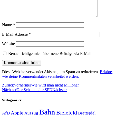
Name
*
E-Mail-Adresse
*
Website
Benachrichtige mich über neue Beiträge via E-Mail.
Diese Website verwendet Akismet, um Spam zu reduzieren.
Erfahre,
wie deine Kommentardaten verarbeitet werden.
Zurück
Vorheriger
Wie wird man nicht Millionär
Nächster
Der Schatten der SPD
Nächster
Schlagwörter
Bahn
Bielefeld
Apple
Auszug
AfD
Brettspiel