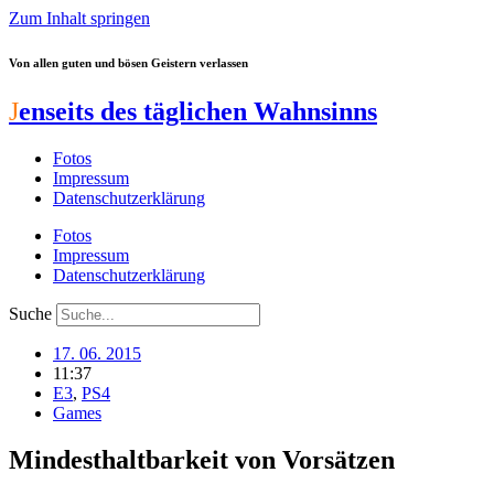
Zum Inhalt springen
Von allen guten und bösen Geistern verlassen
J
enseits des täglichen Wahnsinns
Fotos
Impressum
Datenschutzerklärung
Fotos
Impressum
Datenschutzerklärung
Suche
17. 06. 2015
11:37
E3
,
PS4
Games
Mindesthaltbarkeit von Vorsätzen