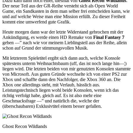
Dazu kam dann noch einer, diesmal von
Ghost Recon Wildlands
.
Der neue Teil aus der GR-Reihe versteht sich als Open World
Game, ein Sandkasten in dem man selber frei entscheiden kann, wie
und auf welche Weise man eine Mission erfüllt. Zu dieser Freiheit
kommt eine umwerfend gute Grafik.
Heute morgen dann war der letzte Widerstand gebrochen mit der
Ankündigung, es werde einen HD Remake von
Final Fantasy 7
geben —” nach wie vor meinem Lieblingsteil aus der Reihe, allein
schon auf Grund der stimmungsvollen Musik.
Mit letzterem Spieletitel ergibt sich dann auch, welche Konsole
spätestens unterm Weihnachtsbaum (uff, das ist noch lange hin—¦)
liegen wird. Die letzten beiden von mir genutzten Konsolen stammte
von Microsoft. Aus guten Gründe wechselte ich von einer PS2 zur
Xbox und schaffte dann den Nachfolger, die Xbox 360 an. Die
Xbox one allerdings sieht, mit Verlaub, hässlich aus.
Leistungstechnisch liegen wohl beide Konsolen, wenn ich das
richtig verfolgt habe, gleich auf. Es ist also mehr eine
Geschmacksfrage —” und natürlich die, welche der
(überschaubaren) Exklusivtitel einem besser gefallen.
Ghost Recon Wildlands