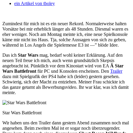
ein Artikel von
tboley
Zumindest für mich ist es ein neuer Rekord. Normalerweise halten
Vorsätze bei mir erheblich länger als 48 Stunden. Diesmal waren es
eher weniger. Noch am Montag meinte ich, eine neue Spielkonsole
käme mir nicht ins Haus. Tja, solche Aussagen von sich zu geben,
während in Los Angels die Spielemesse E3 ist —” blöde Idee.
Das ich
Star Wars
mag, bedarf wohl keiner Erklärung. Auf den
neuen Teil freue ich mich, auch wenn grundsätzlich Skepsis
angebracht ist. Pünktlich vor dem Kinostart wird von EA
Â Star
Wars Battlefront
für PC und Konsolen erscheinen. Den
Trailer
dazu mit Spielgrafik der PS4 habe ich (leider) gestern gesehen.
Schwierig, sich der Macht zu entziehen. Meiner Frau schickte ich
das ganze getarnt als Bewerbungsvideo. Ihr war klar, was ich damit
meinte.
Star Wars Battlefront
Wir haben uns den Trailer dann gestern Abend zusammen noch mal
angesehen. Beim zweiten Mal ist er sogar noch überzeugender.