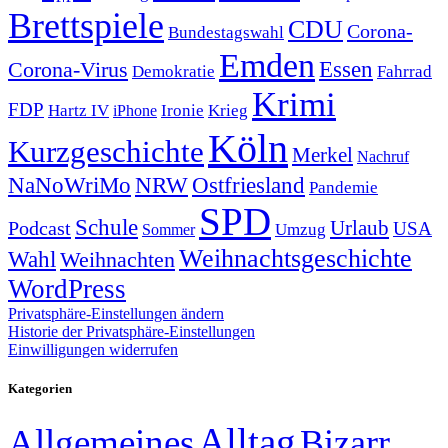
Brettspiele
CDU
Corona-
Bundestagswahl
Emden
Corona-Virus
Essen
Demokratie
Fahrrad
Krimi
FDP
Hartz IV
Krieg
Ironie
iPhone
Köln
Kurzgeschichte
Merkel
Nachruf
NRW
Ostfriesland
NaNoWriMo
Pandemie
SPD
Schule
Urlaub
Podcast
USA
Sommer
Umzug
Weihnachtsgeschichte
Wahl
Weihnachten
WordPress
Privatsphäre-Einstellungen ändern
Historie der Privatsphäre-Einstellungen
Einwilligungen widerrufen
Kategorien
Alltag
Allgemeines
Bizarr