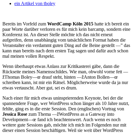
ein Artikel von
tboley
Bereits im Vorfeld zum
WordCamp Köln 2015
hatte ich bereit ein
paar Worte darüber verloren es für mich kein barcamp, sondern eine
Konferenz ist. An dieser Stelle möchte ich das nicht erneut
aufgreifen, denn unabhängig vom tatsächlichen Format haben die
Veranstalter ein verdammt guten Ding auf die Beine gestellt —” das
kann man bereits nach dem ersten Tag sagen und dafür auch schon
mal meinen vollen Respekt.
Wenn überhaupt etwas Anlass zur Kritikasterei gäbe, dann die
Rückseite meines Namensschildes. Wie man, obwohl vorne fett —
žThomas Boley—œ drauf steht, hinten —žAnton Bollen—œ
schreiben kann, ist mir ein Rätsel. Möglicherweise wurde da ja nur
etwas vertauscht. Aber gut, sei es drum.
Nach einer für mich etwas uninsprierenden Keynote, bei der die
spannendere Frage, wer WordPress schon länger als 10 Jahre nutzt,
fehlte, ging es in die erste Session. Den (englischen) Vortrag von
Jessica Rose
zum Thema —žWordPress as a Gateway into
Development—œ fand ich beachtenswert. Auch wenn es noch
weitere gute Sessions gab, möchte ich mich im Folgenden nur mit
dieser einen Session beschäftigen. Weil sie weit über WordPress