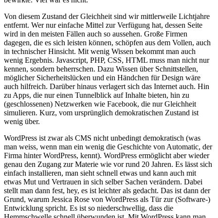
Von diesem Zustand der Gleichheit sind wir mittlerweile Lichtjahre
entfernt. Wer nur einfache Mittel zur Verfügung hat, dessen Seite
wird in den meisten Fällen auch so aussehen. Große Firmen
dagegen, die es sich leisten können, schöpfen aus dem Vollen, auch
in technischer Hinsicht. Mit wenig Wissen bekommt man auch
wenig Ergebnis. Javascript, PHP, CSS, HTML muss man nicht nur
kennen, sondern beherrschen. Dazu Wissen über Schnittstellen,
möglicher Sicherheitslücken und ein Händchen für Design wäre
auch hilfreich. Darüber hinaus verlagert sich das Internet auch. Hin
zu Apps, die nur einen Tunnelblick auf Inhalte bieten, hin zu
(geschlossenen) Netzwerken wie Facebook, die nur Gleichheit
simulieren. Kurz, vom ursprünglich demokratischen Zustand ist
wenig über.
WordPress ist zwar als CMS nicht unbedingt demokratisch (was
man weiss, wenn man ein wenig die Geschichte von Automatic, der
Firma hinter WordPress, kennt). WordPress ermöglicht aber wieder
genau den Zugang zur Materie wie vor rund 20 Jahren. Es lässt sich
einfach installieren, man sieht schnell etwas und kann auch mit
etwas Mut und Vertrauen in sich selber Sachen verändern. Dabei
stellt man dann fest, hey, es ist leichter als gedacht. Das ist dann der
Grund, warum Jessica Rose von WordPress als Tür zur (Software-)
Entwicklung spricht. Es ist so niederschwellig, dass die
Hemmschwelle schnell überwunden ist. Mit WordPress kann man