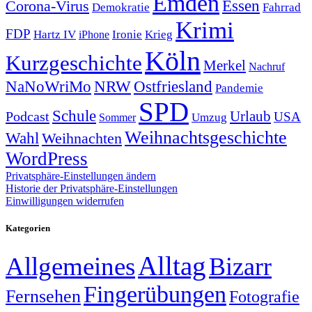
Emden
Corona-Virus
Essen
Demokratie
Fahrrad
Krimi
FDP
Hartz IV
Krieg
Ironie
iPhone
Köln
Kurzgeschichte
Merkel
Nachruf
NRW
Ostfriesland
NaNoWriMo
Pandemie
SPD
Schule
Urlaub
Podcast
USA
Sommer
Umzug
Weihnachtsgeschichte
Wahl
Weihnachten
WordPress
Privatsphäre-Einstellungen ändern
Historie der Privatsphäre-Einstellungen
Einwilligungen widerrufen
Kategorien
Alltag
Allgemeines
Bizarr
Fingerübungen
Fernsehen
Fotografie