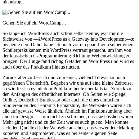
hinausragt.
Gehen Sie auf ein WordCamp…
So lange ich WordPress auch schon selber kenne, war mir die
Sichtweise von —žWordPress as a Gateway into Development—œ
bis heute neu. Dabei habe ich noch vor ein paar Tagen selber einen
Schülerpraktikanten mit WordPress vertraut gemacht, um ihm von
der klassischen C-Programmierung Richtung Webentwicklung zu
bringen. Der Junge fand richtig Gefallen an WordPress und wird es
auch über das Praktikum hinaus nutzen.
Zurück aber zu Jessica und zu meiner, vielleicht etwas zu hoch
gegriffenen Überschrift. Begeben wir uns auf eine kleine Zeitreise,
so wie Jessica es mit dem Publikum heute ebenfalls tat. Zurück zu
den Anfängen des öffentlichen Internets. Ob Seiten wie Spiegel
Online, Deutscher Bundestag oder auch die eines einfachen
Studierenden des Lehramts Primarstufe, die Webseiten waren sich
alle auf gewisse Weise ähnlich. Ähnlich im Funktionsumfang aber
auch im Design —” um nicht zu schreiben, dass sie hässlich waren.
Mehr ging nicht und zu der Zeit war es auch gut so. Man konnte
sich den Quelltext jeder Webseite ansehen, das verwendete Markup
kopieren und ausprobieren, was es bei seiner eigenen Seite
bewirkte. Viel war es nicht.