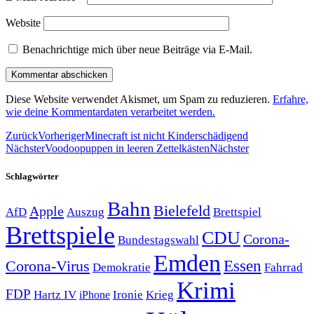
Website
Benachrichtige mich über neue Beiträge via E-Mail.
Diese Website verwendet Akismet, um Spam zu reduzieren.
Erfahre,
wie deine Kommentardaten verarbeitet werden.
Zurück
Vorheriger
Minecraft ist nicht Kinderschädigend
Nächster
Voodoopuppen in leeren Zettelkästen
Nächster
Schlagwörter
Bahn
Bielefeld
Apple
Auszug
AfD
Brettspiel
Brettspiele
CDU
Corona-
Bundestagswahl
Emden
Corona-Virus
Essen
Demokratie
Fahrrad
Krimi
FDP
Hartz IV
Krieg
Ironie
iPhone