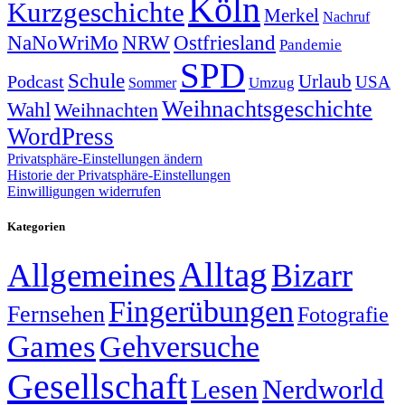
Köln
Kurzgeschichte
Merkel
Nachruf
NRW
Ostfriesland
NaNoWriMo
Pandemie
SPD
Schule
Urlaub
Podcast
USA
Sommer
Umzug
Weihnachtsgeschichte
Wahl
Weihnachten
WordPress
Privatsphäre-Einstellungen ändern
Historie der Privatsphäre-Einstellungen
Einwilligungen widerrufen
Kategorien
Alltag
Allgemeines
Bizarr
Fingerübungen
Fernsehen
Fotografie
Games
Gehversuche
Gesellschaft
Lesen
Nerdworld