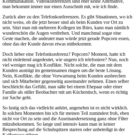
Kommunikation. Videokonferenzen sind eher keine Alternative,
man bekommt immer nur einen Ausschnitt mit, wie ich finde.
Zurück aber zu den Telefonkonferenzen. Es gibt Situationen, wo ich
nicht weiss, ob die jetzt besser sind als beim Kunden vor Ort zu
sein. Sitzt man mit mehreren Kollegen im Büro, kann man nämlich
wunderschön die Augen verdrehen. Und manchmal sogar eine
Geste machen, die andeutet man würde jetzt gerade Popcorn essen,
ohne das der Kunde davon etwas mitbekommt.
Doch lieber eine Telefonkonferenz? Popcorn? Moment, hatte ich
nicht einleitend angedeutet, wie ungern ich telefoniere? Nun, noch
viel weniger mag ich Konflikte. Nicht solche, die man mit dem
Kunden austrägt im gemeinsamen ringen um die beste Lösung.
Nein, Konflikte, die ohne Vorwarnung beim Kunden ausbrechen
und sich Mitarbeiter gegenseitig auseinander nehmen. Einen selber
beschleicht das Gefühl, man säße bei einem Ehepaar oder einer
Familie als stiller Beobachter mit am Küchentisch, wenn es richtig
zur Sache geht.
So lustig sich das vielleicht anhört, angenehm ist es nicht wirklich.
In solchen Momenten bin ich für meinen Teil zumindest froh, eben
nicht vor Ort zu sein und die Auseinandersetzung ganz ohne Filter
mitzubekommen. So lange und intensiv kann man in keiner
Besprechung auf die Schuhspitzen starren oder unbeteiligt in der
Kaffeetasse rühren.