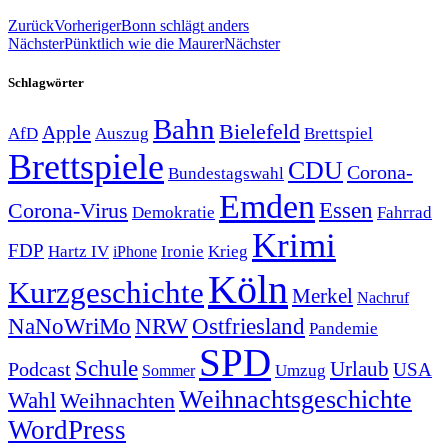
Zurück
Vorheriger
Bonn schlägt anders
Nächster
Pünktlich wie die Maurer
Nächster
Schlagwörter
Bahn
Bielefeld
Apple
Auszug
AfD
Brettspiel
Brettspiele
CDU
Corona-
Bundestagswahl
Emden
Corona-Virus
Essen
Demokratie
Fahrrad
Krimi
FDP
Hartz IV
Krieg
Ironie
iPhone
Köln
Kurzgeschichte
Merkel
Nachruf
NRW
Ostfriesland
NaNoWriMo
Pandemie
SPD
Schule
Urlaub
Podcast
USA
Sommer
Umzug
Weihnachtsgeschichte
Wahl
Weihnachten
WordPress