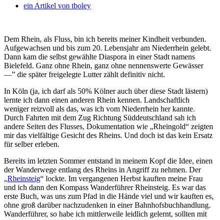
ein Artikel von
tboley
Dem Rhein, als Fluss, bin ich bereits meiner Kindheit verbunden.
Aufgewachsen und bis zum 20. Lebensjahr am Niederrhein gelebt.
Dann kam die selbst gewählte Diaspora in einer Stadt namens
Bielefeld.
Ganz ohne Rhein, ganz ohne nennenswerte Gewässer
—” die später freigelegte Lutter zählt definitiv nicht.
In Köln (ja, ich darf als 50% Kölner auch über diese Stadt lästern)
lernte ich dann einen anderen Rhein kennen. Landschaftlich
weniger reizvoll als das, was ich vom Niederrhein her kannte.
Durch Fahrten mit dem Zug Richtung Süddeutschland sah ich
andere Seiten des Flusses, Dokumentation wie „Rheingold“ zeigten
mir das vielfältige Gesicht des Rheins. Und doch ist das kein Ersatz
für selber erleben.
Bereits im letzten Sommer entstand in meinem Kopf die Idee, einen
der Wanderwege entlang des Rheins in Angriff zu nehmen. Der
„
Rheinsteig
“ lockte. Im vergangenen Herbst kauften meine Frau
und ich dann den Kompass Wanderführer Rheinsteig. Es war das
erste Buch, was uns zum Pfad in die Hände viel und wir kauften es,
ohne groß darüber nachzudenken in einer Bahnhofsbuchhandlung.
Wanderführer, so habe ich mittlerweile leidlich gelernt, sollten mit