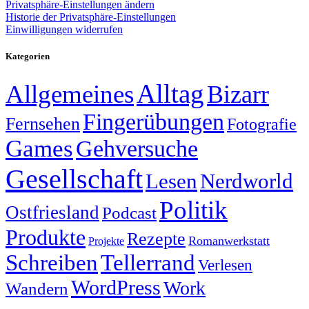
Privatsphäre-Einstellungen ändern
Historie der Privatsphäre-Einstellungen
Einwilligungen widerrufen
Kategorien
Alltag
Allgemeines
Bizarr
Fingerübungen
Fernsehen
Fotografie
Games
Gehversuche
Gesellschaft
Lesen
Nerdworld
Politik
Ostfriesland
Podcast
Produkte
Rezepte
Romanwerkstatt
Projekte
Schreiben
Tellerrand
Verlesen
WordPress
Work
Wandern