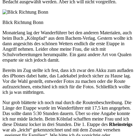
Bedacht ausgewählt werden. Aber ich will nicht vorgreifen.
Blick Richtung Bonn
Monatelang lag der Wanderführer bei den anderen Materialen, auch
beim Buch „Kölnpfad“ aus dem Bachem-Verlag. Gestern wollte ich
dann angesichts des schönen Wetters endlich die erste Etappe in
Angriff nehmen. Leider ohne meine Frau, die sich mit
Schulvorbereitungen herumquälte. Ein ganz andere Art von Qualen
ersparte sie sich jedoch damit.
Bereits im Zug stellte ich fest, dass ich zwar den Akku zum aufladen
des iPhones dabei hatte, das Ladekabel jedoch sicher zu Hause lag.
Vor die Wahl gestellt, entweder Fotos zu machen oder die Route
aufzuzeichnen, entschied ich mich für die Fotos. Schließlich wollte
ich ja was mitbringen.
Nur grob blätterte ich noch mal durch die Routenbeschreibung. Die
Länge der Etappe wurde im Wanderführer mit 17,5 km angegeben.
Das sollte dann 5:30 Stunden dauern. Über so eine Angabe konnte
ich nur müde lächeln. Beim Kölnfad schafften meine Frau und ich
diese Distanz locker in drei Stunden. Die 1. Etappe des
Rheinsteigs
war als „leicht“ gekennzeichnet und mit dem Zusatz versehen
„geeignet für Familien“. Wie hätte ich da vorsichtig oder