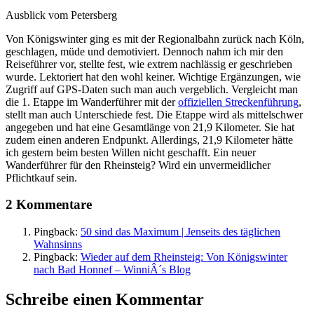
Ausblick vom Petersberg
Von Königswinter ging es mit der Regionalbahn zurück nach Köln,
geschlagen, müde und demotiviert. Dennoch nahm ich mir den
Reiseführer vor, stellte fest, wie extrem nachlässig er geschrieben
wurde. Lektoriert hat den wohl keiner. Wichtige Ergänzungen, wie
Zugriff auf GPS-Daten such man auch vergeblich. Vergleicht man
die 1. Etappe im Wanderführer mit der
offiziellen Streckenführung
,
stellt man auch Unterschiede fest. Die Etappe wird als mittelschwer
angegeben und hat eine Gesamtlänge von 21,9 Kilometer. Sie hat
zudem einen anderen Endpunkt. Allerdings, 21,9 Kilometer hätte
ich gestern beim besten Willen nicht geschafft. Ein neuer
Wanderführer für den Rheinsteig? Wird ein unvermeidlicher
Pflichtkauf sein.
2 Kommentare
Pingback:
50 sind das Maximum | Jenseits des täglichen
Wahnsinns
Pingback:
Wieder auf dem Rheinsteig: Von Königswinter
nach Bad Honnef – WinniÂ´s Blog
Schreibe einen Kommentar