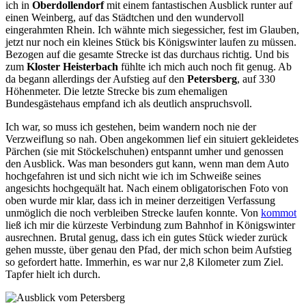
ich in
Oberdollendorf
mit einem fantastischen Ausblick runter auf
einen Weinberg, auf das Städtchen und den wundervoll
eingerahmten Rhein. Ich wähnte mich siegessicher, fest im Glauben,
jetzt nur noch ein kleines Stück bis Königswinter laufen zu müssen.
Bezogen auf die gesamte Strecke ist das durchaus richtig. Und bis
zum
Kloster Heisterbach
fühlte ich mich auch noch fit genug. Ab
da begann allerdings der Aufstieg auf den
Petersberg
, auf 330
Höhenmeter. Die letzte Strecke bis zum ehemaligen
Bundesgästehaus empfand ich als deutlich anspruchsvoll.
Ich war, so muss ich gestehen, beim wandern noch nie der
Verzweiflung so nah. Oben angekommen lief ein situiert gekleidetes
Pärchen (sie mit Stöckelschuhen) entspannt umher und genossen
den Ausblick. Was man besonders gut kann, wenn man dem Auto
hochgefahren ist und sich nicht wie ich im Schweiße seines
angesichts hochgequält hat. Nach einem obligatorischen Foto von
oben wurde mir klar, dass ich in meiner derzeitigen Verfassung
unmöglich die noch verbleiben Strecke laufen konnte. Von
kommot
ließ ich mir die kürzeste Verbindung zum Bahnhof in Königswinter
ausrechnen. Brutal genug, dass ich ein gutes Stück wieder zurück
gehen musste, über genau den Pfad, der mich schon beim Aufstieg
so gefordert hatte. Immerhin, es war nur 2,8 Kilometer zum Ziel.
Tapfer hielt ich durch.