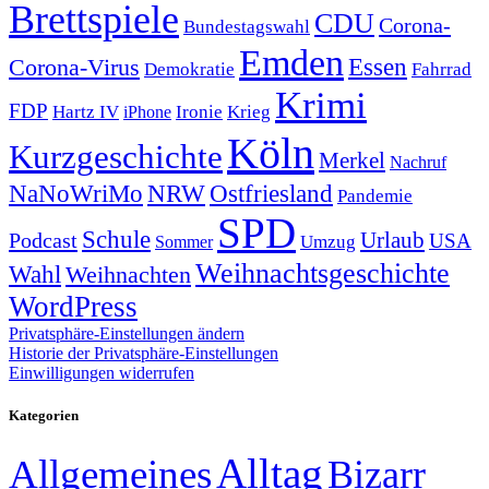
Brettspiele
CDU
Corona-
Bundestagswahl
Emden
Corona-Virus
Essen
Demokratie
Fahrrad
Krimi
FDP
Hartz IV
Krieg
Ironie
iPhone
Köln
Kurzgeschichte
Merkel
Nachruf
NRW
Ostfriesland
NaNoWriMo
Pandemie
SPD
Schule
Urlaub
Podcast
USA
Sommer
Umzug
Weihnachtsgeschichte
Wahl
Weihnachten
WordPress
Privatsphäre-Einstellungen ändern
Historie der Privatsphäre-Einstellungen
Einwilligungen widerrufen
Kategorien
Alltag
Allgemeines
Bizarr