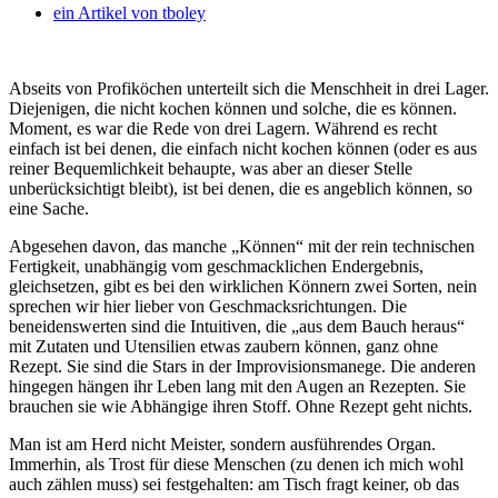
ein Artikel von
tboley
Abseits von Profiköchen unterteilt sich die Menschheit in drei Lager.
Diejenigen, die nicht kochen können und solche, die es können.
Moment, es war die Rede von drei Lagern. Während es recht
einfach ist bei denen, die einfach nicht kochen können (oder es aus
reiner Bequemlichkeit behaupte, was aber an dieser Stelle
unberücksichtigt bleibt), ist bei denen, die es angeblich können, so
eine Sache.
Abgesehen davon, das manche „Können“ mit der rein technischen
Fertigkeit, unabhängig vom geschmacklichen Endergebnis,
gleichsetzen, gibt es bei den wirklichen Könnern zwei Sorten, nein
sprechen wir hier lieber von Geschmacksrichtungen. Die
beneidenswerten sind die Intuitiven, die „aus dem Bauch heraus“
mit Zutaten und Utensilien etwas zaubern können, ganz ohne
Rezept. Sie sind die Stars in der Improvisionsmanege. Die anderen
hingegen hängen ihr Leben lang mit den Augen an Rezepten. Sie
brauchen sie wie Abhängige ihren Stoff. Ohne Rezept geht nichts.
Man ist am Herd nicht Meister, sondern ausführendes Organ.
Immerhin, als Trost für diese Menschen (zu denen ich mich wohl
auch zählen muss) sei festgehalten: am Tisch fragt keiner, ob das