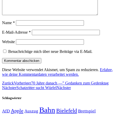
Name
*
E-Mail-Adresse
*
Website
Benachrichtige mich über neue Beiträge via E-Mail.
Diese Website verwendet Akismet, um Spam zu reduzieren.
Erfahre,
wie deine Kommentardaten verarbeitet werden.
Zurück
Vorheriger
70 Jahre danach —” Gedanken zum Gedenktag
Nächster
Schatzritter sucht Würfel
Nächster
Schlagwörter
Bahn
Bielefeld
Apple
Auszug
AfD
Brettspiel