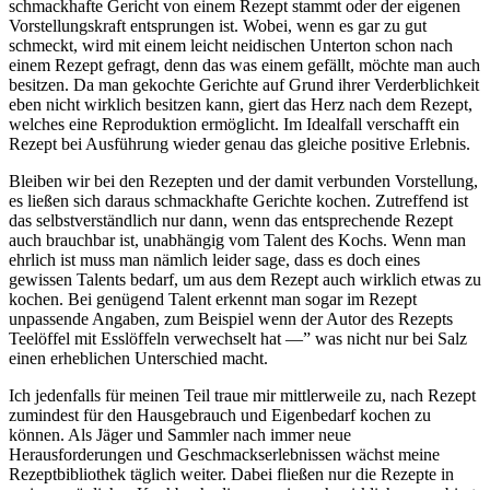
schmackhafte Gericht von einem Rezept stammt oder der eigenen
Vorstellungskraft entsprungen ist. Wobei, wenn es gar zu gut
schmeckt, wird mit einem leicht neidischen Unterton schon nach
einem Rezept gefragt, denn das was einem gefällt, möchte man auch
besitzen. Da man gekochte Gerichte auf Grund ihrer Verderblichkeit
eben nicht wirklich besitzen kann, giert das Herz nach dem Rezept,
welches eine Reproduktion ermöglicht. Im Idealfall verschafft ein
Rezept bei Ausführung wieder genau das gleiche positive Erlebnis.
Bleiben wir bei den Rezepten und der damit verbunden Vorstellung,
es ließen sich daraus schmackhafte Gerichte kochen. Zutreffend ist
das selbstverständlich nur dann, wenn das entsprechende Rezept
auch brauchbar ist, unabhängig vom Talent des Kochs. Wenn man
ehrlich ist muss man nämlich leider sage, dass es doch eines
gewissen Talents bedarf, um aus dem Rezept auch wirklich etwas zu
kochen. Bei genügend Talent erkennt man sogar im Rezept
unpassende Angaben, zum Beispiel wenn der Autor des Rezepts
Teelöffel mit Esslöffeln verwechselt hat —” was nicht nur bei Salz
einen erheblichen Unterschied macht.
Ich jedenfalls für meinen Teil traue mir mittlerweile zu, nach Rezept
zumindest für den Hausgebrauch und Eigenbedarf kochen zu
können. Als Jäger und Sammler nach immer neue
Herausforderungen und Geschmackserlebnissen wächst meine
Rezeptbibliothek täglich weiter. Dabei fließen nur die Rezepte in