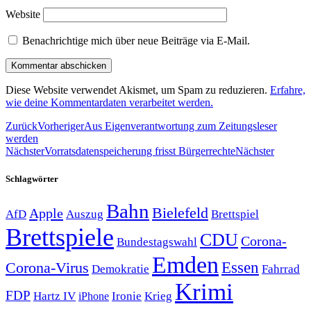
Website
Benachrichtige mich über neue Beiträge via E-Mail.
Diese Website verwendet Akismet, um Spam zu reduzieren.
Erfahre,
wie deine Kommentardaten verarbeitet werden.
Zurück
Vorheriger
Aus Eigenverantwortung zum Zeitungsleser
werden
Nächster
Vorratsdatenspeicherung frisst Bürgerrechte
Nächster
Schlagwörter
Bahn
Bielefeld
Apple
Auszug
AfD
Brettspiel
Brettspiele
CDU
Corona-
Bundestagswahl
Emden
Corona-Virus
Essen
Demokratie
Fahrrad
Krimi
FDP
Hartz IV
Krieg
Ironie
iPhone