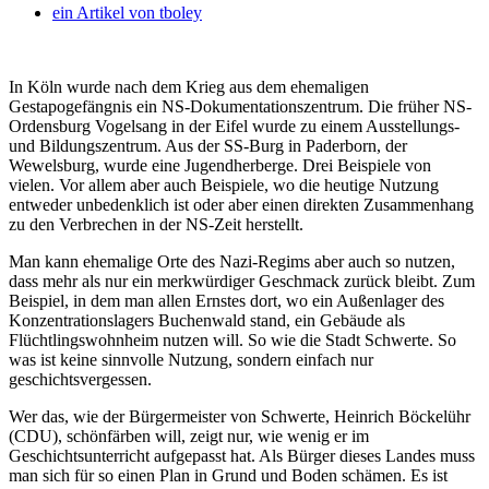
ein Artikel von
tboley
In Köln wurde nach dem Krieg aus dem ehemaligen
Gestapogefängnis ein NS-Dokumentationszentrum. Die früher NS-
Ordensburg Vogelsang in der Eifel wurde zu einem Ausstellungs-
und Bildungszentrum. Aus der SS-Burg in Paderborn, der
Wewelsburg, wurde eine Jugendherberge.
Drei Beispiele von
vielen. Vor allem aber auch Beispiele, wo die heutige Nutzung
entweder unbedenklich ist oder aber einen direkten Zusammenhang
zu den Verbrechen in der NS-Zeit herstellt.
Man kann ehemalige Orte des Nazi-Regims aber auch so nutzen,
dass mehr als nur ein merkwürdiger Geschmack zurück bleibt. Zum
Beispiel, in dem man allen Ernstes dort, wo ein Außenlager des
Konzentrationslagers Buchenwald stand, ein Gebäude als
Flüchtlingswohnheim nutzen will. So wie die Stadt Schwerte. So
was ist keine sinnvolle Nutzung, sondern einfach nur
geschichtsvergessen.
Wer das, wie der Bürgermeister von Schwerte, Heinrich Böckelühr
(CDU), schönfärben will, zeigt nur, wie wenig er im
Geschichtsunterricht aufgepasst hat. Als Bürger dieses Landes muss
man sich für so einen Plan in Grund und Boden schämen. Es ist