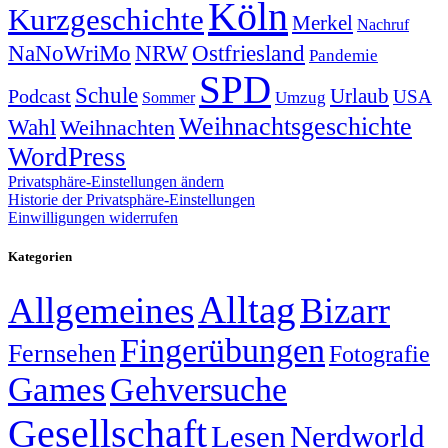
Köln
Kurzgeschichte
Merkel
Nachruf
NRW
Ostfriesland
NaNoWriMo
Pandemie
SPD
Schule
Urlaub
Podcast
USA
Sommer
Umzug
Weihnachtsgeschichte
Wahl
Weihnachten
WordPress
Privatsphäre-Einstellungen ändern
Historie der Privatsphäre-Einstellungen
Einwilligungen widerrufen
Kategorien
Alltag
Allgemeines
Bizarr
Fingerübungen
Fernsehen
Fotografie
Games
Gehversuche
Gesellschaft
Lesen
Nerdworld