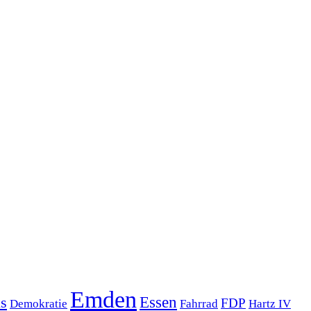
Emden
s
Essen
FDP
Demokratie
Hartz IV
Fahrrad