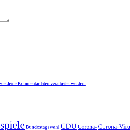
 wie deine Kommentardaten verarbeitet werden.
spiele
CDU
Corona-Viru
Corona-
Bundestagswahl