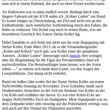
man sich in einem Rahmen, der auch zu einer Fessel werden kann.
An Halloween war es dann endlich soweit. Bedingt durch eine
längere Fahrzeit mit der KVB nahm ich „Kölner Luden“ zur Hand.
Es kostet einiges an Überwindung, am Ziel und nicht erst an der
Endhaltestelle, nach mehrfacher Aufforderung durch den Fahrer, die
Bahn zu verlassen. Der Krimi zog mich in seinen Bann, was am
besonderen Geschick des Autors Stefan Keller lag.
Dabei handelte es sich beim mir nicht um die erste Begegnung mit
Stefan Keller. Ende März 2013, als es die Veranstaltungsreihe
„Krimi und Kölsch“ noch gab, war Keller einer der geladenen
Autoren. „Kölner Luden“ überzeugte mich
damals
eher weniger,
aber die Begründung für die Figur des Privatermittlers fand ich
nachvollziehbar. Ein Berufsanfänger kann lernen, wie der Autor
selber —” so nähern sich beide dem Genre, vor den Augen des
Lesepublikums. Das klang nicht verkehrt.
Rund ein halbes Jahr weiter fiel der Name Stefan Keller am ersten
NaNoWriMo-Sonntag im November. Zwei Schreiber, beide nach
Studierenden, besuchten zu der Zeit ein Seminar von Keller an der
Uni Köln und erzählten mir davon. Es war eine Krimi-Ecke am
langen NaNoWriMo-Tisch im Stadtgarten. Mein Standpunkt war zu
dem Zeitpunkt leider sehr einseitig auf die Polizeiarbeit verengt, was
sich auch auf den Verlauf der Diskussion auswirkte.