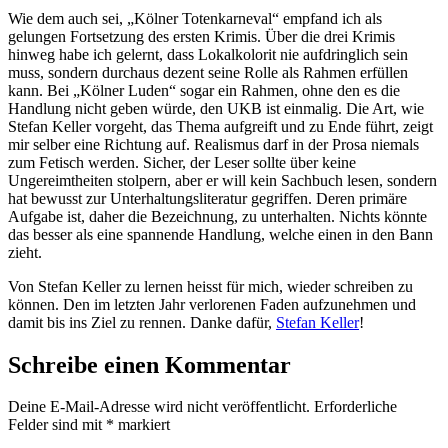
Wie dem auch sei, „Kölner Totenkarneval“ empfand ich als
gelungen Fortsetzung des ersten Krimis. Über die drei Krimis
hinweg habe ich gelernt, dass Lokalkolorit nie aufdringlich sein
muss, sondern durchaus dezent seine Rolle als Rahmen erfüllen
kann. Bei „Kölner Luden“ sogar ein Rahmen, ohne den es die
Handlung nicht geben würde, den UKB ist einmalig. Die Art, wie
Stefan Keller vorgeht, das Thema aufgreift und zu Ende führt, zeigt
mir selber eine Richtung auf. Realismus darf in der Prosa niemals
zum Fetisch werden. Sicher, der Leser sollte über keine
Ungereimtheiten stolpern, aber er will kein Sachbuch lesen, sondern
hat bewusst zur Unterhaltungsliteratur gegriffen. Deren primäre
Aufgabe ist, daher die Bezeichnung, zu unterhalten. Nichts könnte
das besser als eine spannende Handlung, welche einen in den Bann
zieht.
Von Stefan Keller zu lernen heisst für mich, wieder schreiben zu
können. Den im letzten Jahr verlorenen Faden aufzunehmen und
damit bis ins Ziel zu rennen. Danke dafür,
Stefan Keller
!
Schreibe einen Kommentar
Deine E-Mail-Adresse wird nicht veröffentlicht.
Erforderliche
Felder sind mit
*
markiert