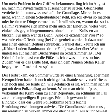
Um mein Problem in den Griff zu bekommen, fing ich im August
an, mich mit Privatermittlern auseinander zu setzen. Gleichzeitig
vertiefte ich literaturwissenschaftliche Grundlage. Mir reicht es
nicht, wenn in einem Schreibratgeber steht, ich soll etwas so machen
oder bestimmte Dinge vermeiden. Ich will wissen, warum das so ist.
Bei mir verstärkte sich immer mehr auch der Eindruck, vieles wird
einfach als gegen hingenommen, ohne hinter die Kulissen zu
blicken. Für mich war das Buch „Aspekte erzählender Prosa“ so
was wie eine Offenbarung (bei Gelegenheit werde ich dazu noch
mal einen eigenen Beitrag schreiben). Parallel dazu kaufte ich mir
„Kölner Luden: Sandmanns dritter Fall“, was aber über Wochen
ungelesen auf meinem Bücherstapel im Schlafzimmer lag . Der
Krimi fiel mir quasi vor die Füße als ich etwas anderes suchte.
Zudem war es das Dritte Mal, dass ich dem Namen Stefan Keller
begegnete —” mehr dazu später.
Der Herbst kam, der Sommer wurde zu einer Erinnerung, aber mein
Kernproblem hatte ich noch nicht gelöst. Stattdessen verschärfte es
sich noch mal. So lernte ich, wie gefährlich es ist, wenn man sich zu
gut mit dem Polizeialltag auskennt. Wenn man nicht aufpasst,
verkommt der Krimi dann zu einer Reportage, im schlimmsten Fall
zu einer langweiligen Reportage. Für mich gewann ich den
Eindruck, dass das Genre Polizeikrimis bereits leichte
Ermüdungserscheinungen aufwies. Die Grundkonstellation muss,
um realistisch zu wirken, immer die gleiche sein. Als Autor bewegt