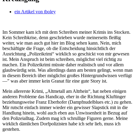
ein Artikel von
tboley
Im Sommer kam ich mit dem Schreiben meiner Krimis ins Stocken.
Kein Schreibkrise, denn geschrieben wurde meinerseits fleißig
weiter, wie man auch gut hier im Blog sehen kann. Nein, mich
beschäftigte die Frage, ob die Entscheidung hinsichtlich der
Ausrichtung „Polizeikrimi“ wirklich so geschickt von mir gewesen
ist.
Mein Anspruch ist beim schreiben, möglichst viel richtig zu
machen. Ein Polizeikrimi müsste daher realistisch und vor allem
glaubwürdig sein. Was allerdings dann am besten gelingt, wenn man
in diesem Bereich über möglichst großes Hintergrundwissen verfügt
—” was aber immer kein Granat für eine gute Story ist.
Mein allererste Krimi, „Altmetall am Altrhein“, hat neben einigen
anderen Probleme das Handicap, eher in die Richtung Kluftinger
beziehungsweise Franz Eberhofer (Dampfnudelblues etc.) zu gehen.
Mir rutscht einfach immer wieder ein gewisser Slapstick mit in die
Handlung hinein, wohl auch eben aus Unwissenheit in Bezug auf
den Polizeialltag. Zudem mag ich schrullige Figuren gerne. Meine
wirklich dämlichen Dorfpolizisten habe ich sehr lieb, muss ich
gestehen.