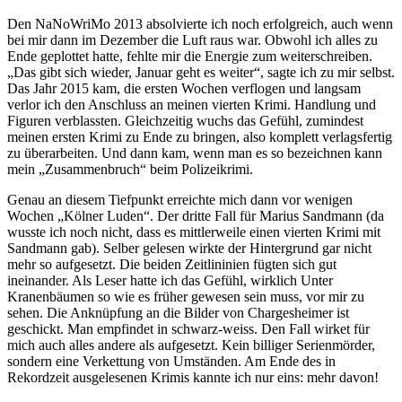
Den NaNoWriMo 2013 absolvierte ich noch erfolgreich, auch wenn
bei mir dann im Dezember die Luft raus war. Obwohl ich alles zu
Ende geplottet hatte, fehlte mir die Energie zum weiterschreiben.
„Das gibt sich wieder, Januar geht es weiter“, sagte ich zu mir selbst.
Das Jahr 2015 kam, die ersten Wochen verflogen und langsam
verlor ich den Anschluss an meinen vierten Krimi. Handlung und
Figuren verblassten. Gleichzeitig wuchs das Gefühl, zumindest
meinen ersten Krimi zu Ende zu bringen, also komplett verlagsfertig
zu überarbeiten. Und dann kam, wenn man es so bezeichnen kann
mein „Zusammenbruch“ beim Polizeikrimi.
Genau an diesem Tiefpunkt erreichte mich dann vor wenigen
Wochen „Kölner Luden“. Der dritte Fall für Marius Sandmann (da
wusste ich noch nicht, dass es mittlerweile einen vierten Krimi mit
Sandmann gab). Selber gelesen wirkte der Hintergrund gar nicht
mehr so aufgesetzt. Die beiden Zeitlininien fügten sich gut
ineinander. Als Leser hatte ich das Gefühl, wirklich Unter
Kranenbäumen so wie es früher gewesen sein muss, vor mir zu
sehen. Die Anknüpfung an die Bilder von Chargesheimer ist
geschickt. Man empfindet in schwarz-weiss. Den Fall wirket für
mich auch alles andere als aufgesetzt. Kein billiger Serienmörder,
sondern eine Verkettung von Umständen. Am Ende des in
Rekordzeit ausgelesenen Krimis kannte ich nur eins: mehr davon!