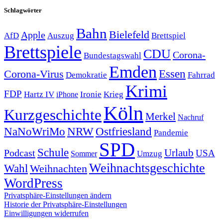
Schlagwörter
Bahn
Bielefeld
Apple
Auszug
AfD
Brettspiel
Brettspiele
CDU
Corona-
Bundestagswahl
Emden
Corona-Virus
Essen
Demokratie
Fahrrad
Krimi
FDP
Hartz IV
Krieg
Ironie
iPhone
Köln
Kurzgeschichte
Merkel
Nachruf
NRW
Ostfriesland
NaNoWriMo
Pandemie
SPD
Schule
Urlaub
Podcast
USA
Sommer
Umzug
Weihnachtsgeschichte
Wahl
Weihnachten
WordPress
Privatsphäre-Einstellungen ändern
Historie der Privatsphäre-Einstellungen
Einwilligungen widerrufen