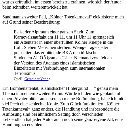
war es erfreulich, im ersten bereits zu erahnen, wie sich der Autor
beim schreiben weiterentwickelt hat.
Sandmanns zweiter Fall, „Kölner Totenkarneval“ elektrisierte mich
auf Grund seiner Beschreibung:
Es ist der Alptraum einer ganzen Stadt. Zum
Karnevalssauftakt am 11.11. um 11 Uhr 11 sprengt sich
ein Attentäter in einer überfüllten Kölner Kneipe in die
Luft. Sieben Menschen sterben. Wenige Tage später
präsentiert das ermittelnde BKA den türkischen
Studenten Ali ÖÃ§zan als Täter. Niemand zweifelt an
der Version des Attentats eines islamistischen
Einzeltäters mit Verbindungen zum internationalen
Terrorismus.
Quell:
Gemeiner Verlag
Ein Bombenattentat, islamistischer Hintergrund —” genau mein
Thema in meinem zweiten Krimi. Würde ich den wie geplant auf
einen Privatermittler anpassen, so meine Befürchtung, hätte ich mit
viel Pech eine schlechte Kopie. Zum Glück funktioniert „Kölner
Totenkarneval“ ganz anders, die Handlung und insbesondere die
Auflösung sind bei ähnlichem Setting doch verschieden.
Letztendlich hat jeder Autor auch noch seine ganz eigene Art, eine
Handlung zu erzählen.