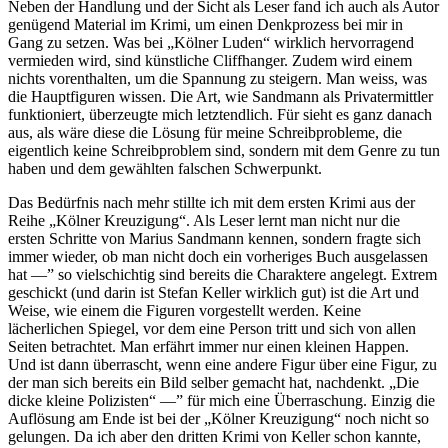
Neben der Handlung und der Sicht als Leser fand ich auch als Autor
genügend Material im Krimi, um einen Denkprozess bei mir in
Gang zu setzen. Was bei „Kölner Luden“ wirklich hervorragend
vermieden wird, sind künstliche Cliffhanger. Zudem wird einem
nichts vorenthalten, um die Spannung zu steigern. Man weiss, was
die Hauptfiguren wissen. Die Art, wie Sandmann als Privatermittler
funktioniert, überzeugte mich letztendlich. Für sieht es ganz danach
aus, als wäre diese die Lösung für meine Schreibprobleme, die
eigentlich keine Schreibproblem sind, sondern mit dem Genre zu tun
haben und dem gewählten falschen Schwerpunkt.
Das Bedürfnis nach mehr stillte ich mit dem ersten Krimi aus der
Reihe „Kölner Kreuzigung“. Als Leser lernt man nicht nur die
ersten Schritte von Marius Sandmann kennen, sondern fragte sich
immer wieder, ob man nicht doch ein vorheriges Buch ausgelassen
hat —” so vielschichtig sind bereits die Charaktere angelegt. Extrem
geschickt (und darin ist Stefan Keller wirklich gut) ist die Art und
Weise, wie einem die Figuren vorgestellt werden. Keine
lächerlichen Spiegel, vor dem eine Person tritt und sich von allen
Seiten betrachtet. Man erfährt immer nur einen kleinen Happen.
Und ist dann überrascht, wenn eine andere Figur über eine Figur, zu
der man sich bereits ein Bild selber gemacht hat, nachdenkt. „Die
dicke kleine Polizisten“ —” für mich eine Überraschung. Einzig die
Auflösung am Ende ist bei der „Kölner Kreuzigung“ noch nicht so
gelungen. Da ich aber den dritten Krimi von Keller schon kannte,