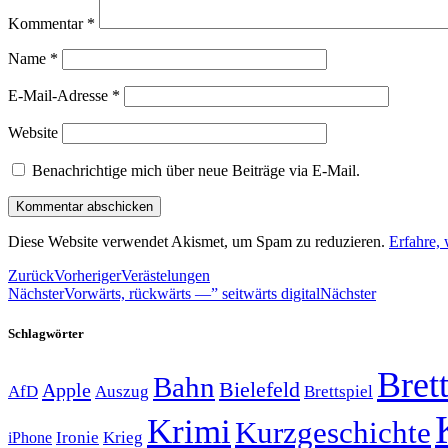
Kommentar
*
Name
*
E-Mail-Adresse
*
Website
Benachrichtige mich über neue Beiträge via E-Mail.
Diese Website verwendet Akismet, um Spam zu reduzieren.
Erfahre,
Zurück
Vorheriger
Verästelungen
Nächster
Vorwärts, rückwärts —” seitwärts digital
Nächster
Schlagwörter
Brett
Bahn
Bielefeld
Apple
Auszug
AfD
Brettspiel
Krimi
Kurzgeschichte
Krieg
Ironie
iPhone