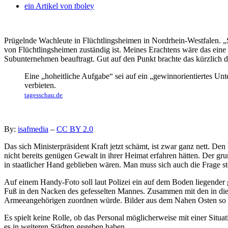
ein Artikel von
tboley
Prügelnde Wachleute in Flüchtlingsheimen in Nordrhein-Westfalen. „S
von Flüchtlingsheimen zuständig ist.
Meines Erachtens wäre das eine
Subunternehmen beauftragt. Gut auf den Punkt brachte das kürzlich 
Eine „hoheitliche Aufgabe“ sei auf ein „gewinnorientiertes U
verbieten.
tagesschau.de
By:
isafmedia
–
CC BY 2.0
Das sich Ministerpräsident Kraft jetzt schämt, ist zwar ganz nett. De
nicht bereits genügen Gewalt in ihrer Heimat erfahren hätten. Der gr
in staatlicher Hand geblieben wären. Man muss sich auch die Frage st
Auf einem Handy-Foto soll laut Polizei ein auf dem Boden liegender
Fuß in den Nacken des gefesselten Mannes. Zusammen mit den in die
Armeeangehörigen zuordnen würde. Bilder aus dem Nahen Osten so wi
Es spielt keine Rolle, ob das Personal möglicherweise mit einer Situat
es in weiteren Städten gegeben haben.