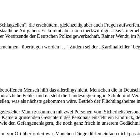
chlagzeilen“, die erschüttern, gleichzeitig aber auch Fragen aufwerfe
 staatliche Aufgaben. Es kommt aber noch merkwürdiger. Das Unternehm
der Vorsitzende der Deutschen Polizeigewerkschaft, Rainer Wendt, im
nternehmen“ übertragen worden […] Zudem sei der „Kardinalfehler“ be
n betroffenen Mensch hilft das allerdings nicht. Menschen die in Deuts
undsätzliche Fehler und da steht die Landesregierung in Schuld und Ver
ellen, was als nächste gekommen wäre. Betrieb der Flüchtlingsheime im
 gefesselter Mann zusammen mit zwei Personen vom Sicherheitspersonal
 Kamera grinsenden Gesichtern des Personals entsteht ein Eindruck, 
e den Gefangenenlagern, die noch ganz frisch in unserem Gedächtnis
ion vor Ort überfordert war. Manchen Dinge dürfen einfach nicht passier