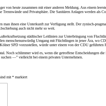
zeiger von heute zusammen mit einer anderen Meldung. Aus einem leers
ne Trennwände und Privatsphäre. Die Sanitären Anlagen werden als Con
 man ihnen eine Unterkunft zur Verfügung stellt. Der zynisch-pragmat
bschiebung auch nicht mehr so weit.
erkraftsetzung städtischer Leitlinien zur Unterbringung von Fluchtli
 den menschenunwürdig Umgang mit Flüchtlingen in jener Ära, wo CDU 
r Kölner SPD vorzustellen, würde unter einem von der CDU geführten R
 fatal. Noch schlimmer wird es, wenn die getroffene Entscheidungen die
 Job suchen —” vielleicht bei einem privaten Unternehmen.
sind mit
*
markiert