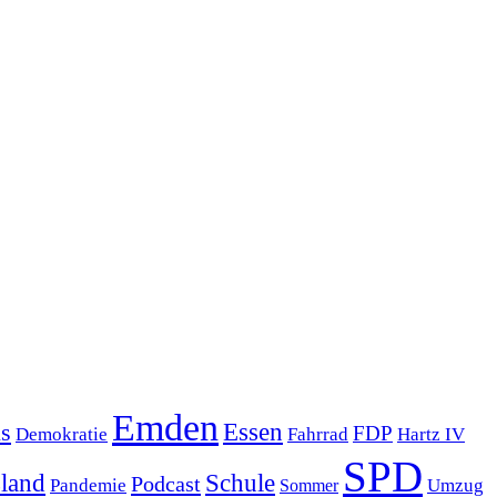
Emden
s
Essen
FDP
Demokratie
Hartz IV
Fahrrad
SPD
sland
Schule
Podcast
Pandemie
Sommer
Umzug