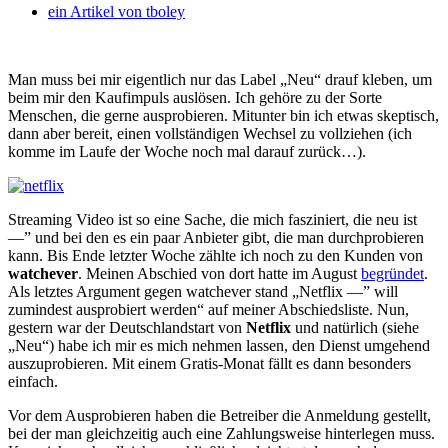
ein Artikel von
tboley
Man muss bei mir eigentlich nur das Label „Neu“ drauf kleben, um
beim mir den Kaufimpuls auslösen. Ich gehöre zu der Sorte
Menschen, die gerne ausprobieren.
Mitunter bin ich etwas skeptisch,
dann aber bereit, einen vollständigen Wechsel zu vollziehen (ich
komme im Laufe der Woche noch mal darauf zurück…).
Streaming Video ist so eine Sache, die mich fasziniert, die neu ist
—” und bei den es ein paar Anbieter gibt, die man durchprobieren
kann. Bis Ende letzter Woche zählte ich noch zu den Kunden von
watchever
. Meinen Abschied von dort hatte im August
begründet
.
Als letztes Argument gegen watchever stand „Netflix —” will
zumindest ausprobiert werden“ auf meiner Abschiedsliste. Nun,
gestern war der Deutschlandstart von
Netflix
und natürlich (siehe
„Neu“) habe ich mir es mich nehmen lassen, den Dienst umgehend
auszuprobieren. Mit einem Gratis-Monat fällt es dann besonders
einfach.
Vor dem Ausprobieren haben die Betreiber die Anmeldung gestellt,
bei der man gleichzeitig auch eine Zahlungsweise hinterlegen muss.