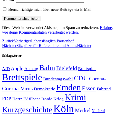
Benachrichtige mich über neue Beiträge via E-Mail.
Diese Website verwendet Akismet, um Spam zu reduzieren.
Erfahre,
wie deine Kommentardaten verarbeitet werden.
Zurück
Vorheriger
Lebenslänglich Pausenhof
Nächster
Sitzplätze für Referendare und Aliens
Nächster
Schlagwörter
Bahn
Bielefeld
Apple
Auszug
AfD
Brettspiel
Brettspiele
CDU
Corona-
Bundestagswahl
Emden
Corona-Virus
Essen
Demokratie
Fahrrad
Krimi
FDP
Hartz IV
Krieg
Ironie
iPhone
Köln
Kurzgeschichte
Merkel
Nachruf