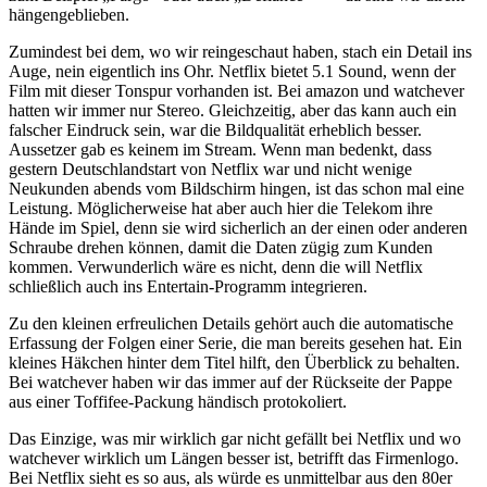
hängengeblieben.
Zumindest bei dem, wo wir reingeschaut haben, stach ein Detail ins
Auge, nein eigentlich ins Ohr. Netflix bietet 5.1 Sound, wenn der
Film mit dieser Tonspur vorhanden ist. Bei amazon und watchever
hatten wir immer nur Stereo. Gleichzeitig, aber das kann auch ein
falscher Eindruck sein, war die Bildqualität erheblich besser.
Aussetzer gab es keinem im Stream. Wenn man bedenkt, dass
gestern Deutschlandstart von Netflix war und nicht wenige
Neukunden abends vom Bildschirm hingen, ist das schon mal eine
Leistung. Möglicherweise hat aber auch hier die Telekom ihre
Hände im Spiel, denn sie wird sicherlich an der einen oder anderen
Schraube drehen können, damit die Daten zügig zum Kunden
kommen. Verwunderlich wäre es nicht, denn die will Netflix
schließlich auch ins Entertain-Programm integrieren.
Zu den kleinen erfreulichen Details gehört auch die automatische
Erfassung der Folgen einer Serie, die man bereits gesehen hat. Ein
kleines Häkchen hinter dem Titel hilft, den Überblick zu behalten.
Bei watchever haben wir das immer auf der Rückseite der Pappe
aus einer Toffifee-Packung händisch protokoliert.
Das Einzige, was mir wirklich gar nicht gefällt bei Netflix und wo
watchever wirklich um Längen besser ist, betrifft das Firmenlogo.
Bei Netflix sieht es so aus, als würde es unmittelbar aus den 80er