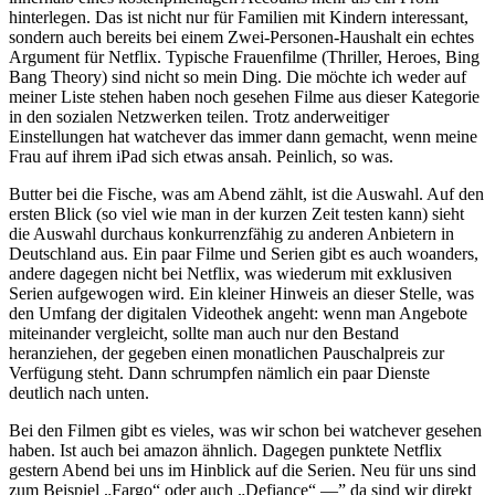
hinterlegen. Das ist nicht nur für Familien mit Kindern interessant,
sondern auch bereits bei einem Zwei-Personen-Haushalt ein echtes
Argument für Netflix. Typische Frauenfilme (Thriller, Heroes, Bing
Bang Theory) sind nicht so mein Ding. Die möchte ich weder auf
meiner Liste stehen haben noch gesehen Filme aus dieser Kategorie
in den sozialen Netzwerken teilen. Trotz anderweitiger
Einstellungen hat watchever das immer dann gemacht, wenn meine
Frau auf ihrem iPad sich etwas ansah. Peinlich, so was.
Butter bei die Fische, was am Abend zählt, ist die Auswahl. Auf den
ersten Blick (so viel wie man in der kurzen Zeit testen kann) sieht
die Auswahl durchaus konkurrenzfähig zu anderen Anbietern in
Deutschland aus. Ein paar Filme und Serien gibt es auch woanders,
andere dagegen nicht bei Netflix, was wiederum mit exklusiven
Serien aufgewogen wird. Ein kleiner Hinweis an dieser Stelle, was
den Umfang der digitalen Videothek angeht: wenn man Angebote
miteinander vergleicht, sollte man auch nur den Bestand
heranziehen, der gegeben einen monatlichen Pauschalpreis zur
Verfügung steht. Dann schrumpfen nämlich ein paar Dienste
deutlich nach unten.
Bei den Filmen gibt es vieles, was wir schon bei watchever gesehen
haben. Ist auch bei amazon ähnlich. Dagegen punktete Netflix
gestern Abend bei uns im Hinblick auf die Serien. Neu für uns sind
zum Beispiel „Fargo“ oder auch „Defiance“ —” da sind wir direkt