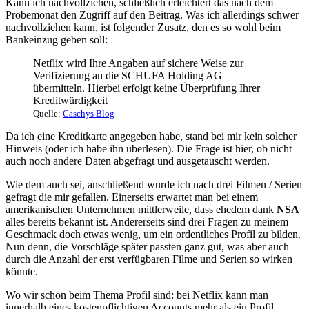
Kann ich nachvollziehen, schließlich erleichtert das nach dem
Probemonat den Zugriff auf den Beitrag. Was ich allerdings schwer
nachvollziehen kann, ist folgender Zusatz, den es so wohl beim
Bankeinzug geben soll:
Netflix wird Ihre Angaben auf sichere Weise zur
Verifizierung an die SCHUFA Holding AG
übermitteln. Hierbei erfolgt keine Überprüfung Ihrer
Kreditwürdigkeit
Quelle:
Caschys Blog
Da ich eine Kreditkarte angegeben habe, stand bei mir kein solcher
Hinweis (oder ich habe ihn überlesen). Die Frage ist hier, ob nicht
auch noch andere Daten abgefragt und ausgetauscht werden.
Wie dem auch sei, anschließend wurde ich nach drei Filmen / Serien
gefragt die mir gefallen. Einerseits erwartet man bei einem
amerikanischen Unternehmen mittlerweile, dass ehedem dank
NSA
alles bereits bekannt ist. Andererseits sind drei Fragen zu meinem
Geschmack doch etwas wenig, um ein ordentliches Profil zu bilden.
Nun denn, die Vorschläge später passten ganz gut, was aber auch
durch die Anzahl der erst verfügbaren Filme und Serien so wirken
könnte.
Wo wir schon beim Thema Profil sind: bei Netflix kann man
innerhalb eines kostenpflichtigen Accounts mehr als ein Profil