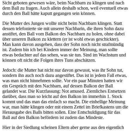
Sicht geboten gewesen wäre, beim Nachbarn zu klingen und nach
dem Ball zu fragen. Auch allein deshalb schon, weil eventuell etwas
durch den Ball hätte kaputt gegangen sein können.
Die Mutter des Jungen wollte nicht beim Nachbarn klingen. Statt
dessen telefonierte sie mit unserer Nachbarin, die ihren Sohn dazu
anstiftet, den Ball vom Balkon des Nachbarn zu holen, ohne dabei
über unseren Balkon zu klettern (er ist wohl etwas geschickter).
Man kann davon ausgehen, dass der Sohn noch nicht strafmündig
ist. Zudem bin ich bei Kindern immer der Meinung, man sollte
etwas bedachter auf das sehen, was sie tun. Sind im Wachstum und
können oft nicht die Folgen ihres Tuns abschätzen.
Jedoch: die Mutter hat nicht nur davon gewusst, was ihr Sohn tut,
sondern ihn auch noch dazu angestiftet. Das ist in jedem Fall etwas,
was man nicht hinnehmen sollte. Vor ein paar Minuten hatten wir
ein Gespräch mit den Nachbarn, auf dessen Balkon der Ball
gelandet war. Die Kurzfassung: Not amused. Ziemliches Entsetzen
darüber, dass man so leicht auf den Balkon im immerhin 1. Stock
kommt und das man das einfach so macht. Die einhellige Meinung
war, man hätte klingen oder mit einem Zettel im Briefkastens um die
Herausgabe des Balls bitten sollen. Eine Entschuldigung für das
Ball auf den Balkon befördern ist zudem das Mindeste.
Hier in der Siedlung scheinen Eltern aber gerne aus den eigentlich