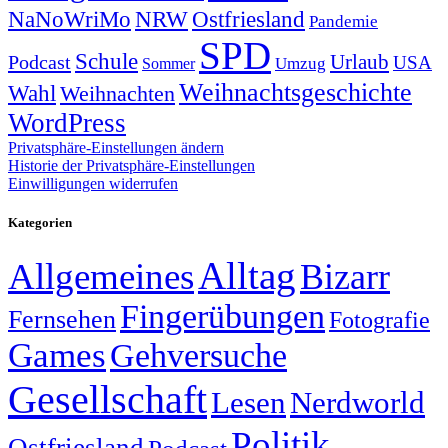
NRW
Ostfriesland
NaNoWriMo
Pandemie
SPD
Schule
Urlaub
Podcast
USA
Sommer
Umzug
Weihnachtsgeschichte
Wahl
Weihnachten
WordPress
Privatsphäre-Einstellungen ändern
Historie der Privatsphäre-Einstellungen
Einwilligungen widerrufen
Kategorien
Alltag
Allgemeines
Bizarr
Fingerübungen
Fernsehen
Fotografie
Games
Gehversuche
Gesellschaft
Lesen
Nerdworld
Politik