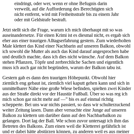
eindringt, oder wer, wenn er ohne Befugnis darin
verweilt, auf die Aufforderung des Berechtigten sich
nicht entfernt, wird mit Freiheitsstrafe bis zu einem Jahr
oder mit Geldstrafe bestraft.
Jetzt stellt sich die Frage, warum ich mich überhaupt mit so was
auseinandersetze. Für einen Krimi ist es diesmal nicht, es ergab sich
eher aus einer traurigen Alltagserfahrung gestern. Zum wiederholten
Male klettert das Kind einer Nachbarin auf unseren Balkon, obwohl
ich sowohl die Mutter als auch das Kind darauf angesprochen habe
und deutlich machte, dass ich dies nicht wünsche. Auf dem Balkon
stehen Pflanzen, Töpfe und zerbrechliche Sachen und eigentlich
muss ich auch gar nicht begründen, warum der Balkon tabu ist.
Gestern gab es dann den traurigen Höhepunkt. Obwohl hier
ziemlich eng gebaut ist, ziemlich viel kaputt gehen kann und sich in
unmittelbarer Nähe eine große Wiese befinden, spielten zwei Kinder
aus der Straße direkt vor der Haustür Fußball. Über so was reg ich
mich schon gar nicht mehr auf —” bis es auf einmal richtig
schepperte. Bei uns war nichts passiert, so dass wir schulterzuckend
weiter Zeitung lasen. Dann aber versuchte eine Junge auf unseren
Balkon zu klettern um darüber dann auf den Nachbarbalkon zu
gelangen. Dort lag der Ball. Wie schon zuvor untersagt ich ihm das
Betreten des Balkons. Zum einen weil die Kletterrei gefährlich ist
und er dabei hätte abstürzen können, zu anderen weil es aus meiner