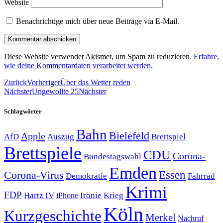
Website
Benachrichtige mich über neue Beiträge via E-Mail.
Diese Website verwendet Akismet, um Spam zu reduzieren.
Erfahre,
wie deine Kommentardaten verarbeitet werden.
Zurück
Vorheriger
Über das Wetter reden
Nächster
Ungewollte 25
Nächster
Schlagwörter
Bahn
Bielefeld
Apple
Auszug
AfD
Brettspiel
Brettspiele
CDU
Corona-
Bundestagswahl
Emden
Corona-Virus
Essen
Demokratie
Fahrrad
Krimi
FDP
Hartz IV
Krieg
Ironie
iPhone
Köln
Kurzgeschichte
Merkel
Nachruf