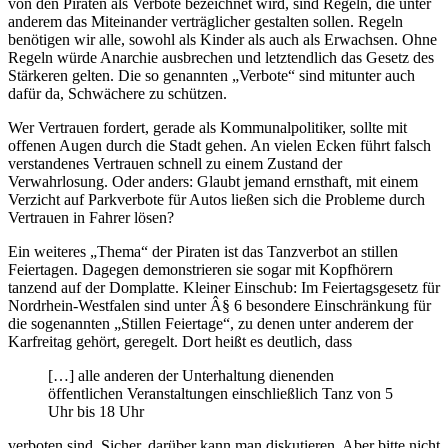
von den Piraten als Verbote bezeichnet wird, sind Regeln, die unter
anderem das Miteinander verträglicher gestalten sollen. Regeln
benötigen wir alle, sowohl als Kinder als auch als Erwachsen. Ohne
Regeln würde Anarchie ausbrechen und letztendlich das Gesetz des
Stärkeren gelten. Die so genannten „Verbote“ sind mitunter auch
dafür da, Schwächere zu schützen.
Wer Vertrauen fordert, gerade als Kommunalpolitiker, sollte mit
offenen Augen durch die Stadt gehen. An vielen Ecken führt falsch
verstandenes Vertrauen schnell zu einem Zustand der
Verwahrlosung. Oder anders: Glaubt jemand ernsthaft, mit einem
Verzicht auf Parkverbote für Autos ließen sich die Probleme durch
Vertrauen in Fahrer lösen?
Ein weiteres „Thema“ der Piraten ist das Tanzverbot an stillen
Feiertagen. Dagegen demonstrieren sie sogar mit Kopfhörern
tanzend auf der Domplatte. Kleiner Einschub: Im Feiertagsgesetz für
Nordrhein-Westfalen sind unter Â§ 6 besondere Einschränkung für
die sogenannten „Stillen Feiertage“, zu denen unter anderem der
Karfreitag gehört, geregelt. Dort heißt es deutlich, dass
[…] alle anderen der Unterhaltung dienenden
öffentlichen Veranstaltungen einschließlich Tanz von 5
Uhr bis 18 Uhr
verboten sind. Sicher, darüber kann man diskutieren. Aber bitte nicht