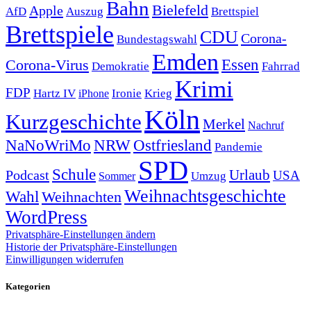
Bahn
Bielefeld
Apple
Auszug
AfD
Brettspiel
Brettspiele
CDU
Corona-
Bundestagswahl
Emden
Corona-Virus
Essen
Demokratie
Fahrrad
Krimi
FDP
Hartz IV
Krieg
Ironie
iPhone
Köln
Kurzgeschichte
Merkel
Nachruf
NRW
Ostfriesland
NaNoWriMo
Pandemie
SPD
Schule
Urlaub
Podcast
USA
Sommer
Umzug
Weihnachtsgeschichte
Wahl
Weihnachten
WordPress
Privatsphäre-Einstellungen ändern
Historie der Privatsphäre-Einstellungen
Einwilligungen widerrufen
Kategorien