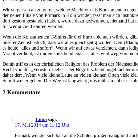
Wir vergessen all zu gerne, welche Macht wir als Konsumenten eigen
der neuen Filiale von Primark in Köln windet, fasst man sich instink
dort gestern gestanden haben, wurde dazu gezwungen, niemand hat man
für wenig Geld kaufen werden.
Wenn die Konsumenten T-Shirts für drei Euro ablehnen würden, gäbe 
unserer Zeit ist jedoch, dass wir alles gleichzeitig wollen. Den Urla
es heute „alles und sofort“. Wenn wir auf etwas verzichten, dann le
Monat verdient, ist mir entsprechend egal. Ist alles weit weg von mei
Damit triff es in der christlichen Religion das Problem der Nächstenl
Recht von der „Fernsten-Liebe“. Der Begriff scheint angebrachter un
daher der: „Wenn viele kleine Leute an vielen kleinen Orten viele kl
Schritt weiter gehen. Der Weg ist langwierig uns mühsam, aber er lohn
2 Kommentare
Luna
sagt:
17. Mai 2014 um 11:12 Uhr
Primark wendet sich halt an die Schüler, größenmäßig und auch 