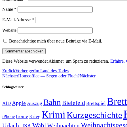
Name
*
E-Mail-Adresse
*
Website
Benachrichtige mich über neue Beiträge via E-Mail.
Diese Website verwendet Akismet, um Spam zu reduzieren.
Erfahre,
Zurück
Vorheriger
Im Land des Todes
Nächster
Homeoffice — Segen oder Fluch?
Nächster
Schlagwörter
Brett
Bahn
Bielefeld
Apple
Auszug
AfD
Brettspiel
Krimi
Kurzgeschichte
Krieg
Ironie
iPhone
Weihnachtsges
Wahl
Weihnachten
Urlaub
USA