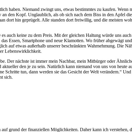
tlich haben. Niemand zwingt uns, etwas bestimmtes zu kaufen. Wenn ma
tiv an den Kopf. Unglaublich, als ob sich nach dem Biss in den Apfel d
 dort hin geprügelt. Alle standen dort freiwillig, und die meisten wo
es auch keine zu dem Preis. Mit der gleichen Haltung würde uns auch
ub, das Essen, Smartphone und neue Klamotten. Wo früher abgewägt und e
diglich auf etwas außerhalb unserer beschränkten Wahrnehmung. Die Näh
ner Lebenswirklichkeit.
iebe. Der nächste ist immer mein Nachbar, mein Mitbürger oder Ähnliche
d aktueller den je zu sein. Natürlich kann niemand von uns von heute a
eine Schritte tun, dann werden sie das Gesicht der Welt verändern.“ Und
t sich.
auf grund der finanziellen Möglichkeiten. Daher kann ich verstehen, da