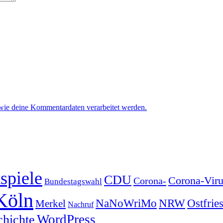
 wie deine Kommentardaten verarbeitet werden.
spiele
CDU
Corona-Viru
Corona-
Bundestagswahl
Köln
NRW
Ostfrie
NaNoWriMo
Merkel
Nachruf
WordPress
chichte