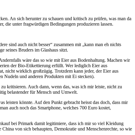
cken. An sich herunter zu schauen und kritisch zu prüfen, was man da
ler, die unter fragwürdigen Bedingungen produzieren lassen.
dere sind auch nicht besser“ zusammen mit „kann man eh nichts
e seines Bruders im Glashaus sitzt.
 Andernfalls wäre das so wie mit Eier aus Bodenhaltung. Machen wir
rien der Bio-Etikettierung erfüllt. Wer lediglich Eier aus
at, nicht wirklich großzügig. Trotzdem kann jeder, der Eier aus
den Nudeln und anderen Produkten mit Ei stecken).
 kritisieren. Auch dann, wenn das, was ich mir leiste, nicht zu
zeitig belastender für Mensch und Umwelt.
 leisten könnte. Auf den Punkt gebracht heisst das doch, dass mir
uss man auch noch das Smartphone, welches 700 Euro kostet,
auf bei Primark damit legitimiere, dass ich mir so viel Kleidung
 wie China von sich behaupten, Demokratie und Menschenrechte, so wie