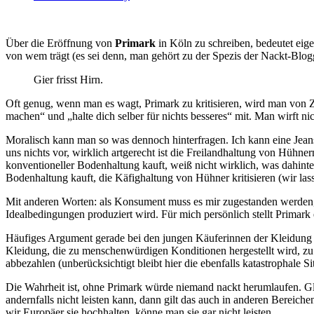
Über die Eröffnung von
Primark
in Köln zu schreiben, bedeutet eige
von wem trägt (es sei denn, man gehört zu der Spezis der Nackt-Blog
Gier frisst Hirn.
Oft genug, wenn man es wagt, Primark zu kritisieren, wird man von 
machen“ und „halte dich selber für nichts besseres“ mit. Man wirft 
Moralisch kann man so was dennoch hinterfragen. Ich kann eine Jean
uns nichts vor, wirklich artgerecht ist die Freilandhaltung von Hühner
konventioneller Bodenhaltung kauft, weiß nicht wirklich, was dahinter
Bodenhaltung kauft, die Käfighaltung von Hühner kritisieren (wir la
Mit anderen Worten: als Konsument muss es mir zugestanden werden, no
Idealbedingungen produziert wird. Für mich persönlich stellt Primark
Häufiges Argument gerade bei den jungen Käuferinnen der Kleidung vo
Kleidung, die zu menschenwürdigen Konditionen hergestellt wird, zu t
abbezahlen (unberücksichtigt bleibt hier die ebenfalls katastrophale S
Die Wahrheit ist, ohne Primark würde niemand nackt herumlaufen. Glei
andernfalls nicht leisten kann, dann gilt das auch in anderen Berei
wir Europäer sie hochhalten, könne man sie gar nicht leisten.