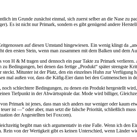
ntlich im Grunde zunächst einmal, sich zuerst selber an die Nase zu pa
ger).
Es ist nicht nur Primark, sondern es gibt genügend andere Herstel
Zeitgenossen auf diesen Umstand hingewiesen. Ein wenig klingt da „an
nicht den ersten Stein, wenn man zusammen mit dem Balken und dem Aug
s von H & M tragen und dennoch ein paar Takte zu Primark verlieren.
n zu Bedingungen, bei denen das fertige „Produkt“ später strengste Krite
 steckt. Mitunter ist der Platz, den ein einzelnes Huhn zur Verfügung h
ssen mal außen vor, dass die Käfig-Eier dann bei den Gutmenschen in 
ch schlechtere Bedingungen, zu denen ein Produkt hergestellt wird, zu
 einen Tiefpunkt in der Abwärtsspirale dar. Mode wird billiger, Gleich
n Primark ist jenes, dass man sich anders nur weniger oder kaum etwas
euer ist —” oder aber, man setzt die falsche Priorität, schließlich m
ituation der Angestellten bei Foxcom).
chzeitig begibt man sich argumentativ in eine Falle. Wenn ich den Eink
chen. Rein von der Wertigkeit gibt es keinen Unterschied, wenn Länder