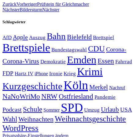
Zurück
Vorheriger
Prüfstein für Gleichmacher
Nächster
Bildersturm
Nächster
Schlagwörter
Bahn
Bielefeld
Apple
Auszug
AfD
Brettspiel
Brettspiele
CDU
Corona-
Bundestagswahl
Emden
Corona-Virus
Essen
Demokratie
Fahrrad
Krimi
FDP
Hartz IV
Krieg
Ironie
iPhone
Köln
Kurzgeschichte
Merkel
Nachruf
NRW
Ostfriesland
NaNoWriMo
Pandemie
SPD
Schule
Urlaub
Podcast
USA
Sommer
Umzug
Weihnachtsgeschichte
Wahl
Weihnachten
WordPress
Privatsphäre-Einstellungen ändern