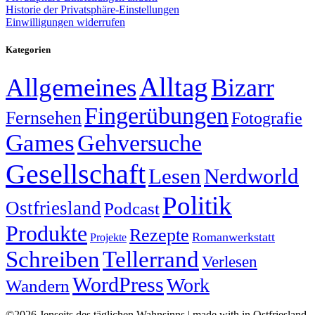
Historie der Privatsphäre-Einstellungen
Einwilligungen widerrufen
Kategorien
Alltag
Allgemeines
Bizarr
Fingerübungen
Fernsehen
Fotografie
Games
Gehversuche
Gesellschaft
Lesen
Nerdworld
Politik
Ostfriesland
Podcast
Produkte
Rezepte
Romanwerkstatt
Projekte
Schreiben
Tellerrand
Verlesen
WordPress
Work
Wandern
©2026 Jenseits des täglichen Wahnsinns | made with
in Ostfriesland