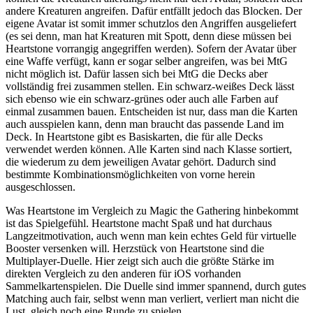
andere Kreaturen angreifen. Dafür entfällt jedoch das Blocken. Der
eigene Avatar ist somit immer schutzlos den Angriffen ausgeliefert
(es sei denn, man hat Kreaturen mit Spott, denn diese müssen bei
Heartstone vorrangig angegriffen werden). Sofern der Avatar über
eine Waffe verfügt, kann er sogar selber angreifen, was bei MtG
nicht möglich ist. Dafür lassen sich bei MtG die Decks aber
vollständig frei zusammen stellen. Ein schwarz-weißes Deck lässt
sich ebenso wie ein schwarz-grünes oder auch alle Farben auf
einmal zusammen bauen. Entscheiden ist nur, dass man die Karten
auch ausspielen kann, denn man braucht das passende Land im
Deck. In Heartstone gibt es Basiskarten, die für alle Decks
verwendet werden können. Alle Karten sind nach Klasse sortiert,
die wiederum zu dem jeweiligen Avatar gehört. Dadurch sind
bestimmte Kombinationsmöglichkeiten von vorne herein
ausgeschlossen.
Was Heartstone im Vergleich zu Magic the Gathering hinbekommt
ist das Spielgefühl. Heartstone macht Spaß und hat durchaus
Langzeitmotivation, auch wenn man kein echtes Geld für virtuelle
Booster versenken will. Herzstück von Heartstone sind die
Multiplayer-Duelle. Hier zeigt sich auch die größte Stärke im
direkten Vergleich zu den anderen für iOS vorhanden
Sammelkartenspielen. Die Duelle sind immer spannend, durch gutes
Matching auch fair, selbst wenn man verliert, verliert man nicht die
Lust, gleich noch eine Runde zu spielen.