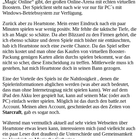
„Magic Online“ gibt, der großen Online-Arena mit echten virtuellen
Boostern. Der Spielclient steht nach wie vor nur für PC`s mit
Windows-Betriebssystem zur Verfügung.
Zurück aber zu Heartstone. Mein erster Eindruck nach ein paar
Minuten spielen war wenig positiv. Mir fehlte die taktische Tiefe, die
ich an Magic so schätze. Da aber Blizzard zu den Firmen gehört, die
ich ebenso schätze und deren Spiele mich bisher nie enttäuschten,
hab ich Heartstone noch eine zweite Chance. Da das Spiel selber
nichts kostet und man ohne das Kaufen von virtuellen Booster-
Packung genügen Karten allein durchs spielen bekommt, war das
nicht so scher, diese Entscheidung zu treffen. Mittlerweile muss ich
gestehen, hat mich Heartstone doch in seinen Bann gezogen.
Eine der Vorteile des Spiels ist die Nahtlosigkeit , denen die
Spielerinformationen abglichen werden (was aber auch bedeutet,
dass man ohne Internetzugnag nicht spielen kann). Wer auf dem
iPad den Akku leer gespielt hat, kann auf seinem Mac (oder auch
PC) einfach weiter spielen. Möglich ist das durch den battle.net
Account. Meinen alten Account, geschmiedet aus den Zeiten von
Starcraft
, gab es sogar noch.
Während man vermutlich aktuell auf sehr vielen Webseiten über
Heartstone etwas lesen kann, interessieren mich (und vielleicht auch
ein paar Leser dort draußen) die Unterschiede und Gemeinsamkeit