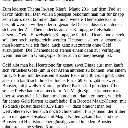
Zum leidigen Thema In-App Käufe. Magic 2014 auf dem iPad ist
davon nicht frei. Den vollen Spielspaß bekommt man nur für knapp
zehn Euro, dazu kommen dann noch weitere Themendecks die
bezahlt werden wollen oder so genannte Deckschlüssel, mit denen
sich vor der Zeit Themendecks aus der Kampagne freischalten
lassen —” eine Einzelspieler-Kampagne fehlt bei Heartstone derzeit,
soll aber noch nachgereicht werden. Hearstone selber ist kostenlos,
man kommt, wie ich finde, auch ganz gut zurecht ohne Geld
auszugeben. Die Themendecks stehen einem dann zur Verfügung,
wenn man sie im Übungsspiel (oder auch online) besiegt hat.
Geld gibt man bei Heartstone für genau zwei Dinge aus: man kauft
sich virtuelles Gold (um in der Arena antreten zu können, was einem
für 1,79 Euro mindestens ein Booster-Pack und 30 Gold gibt). Oder
aber man kauft sich direkt virtuelle. Für 2,69 Euro gibt es zwei
Booster, mit jeweils 5 Karten, größere Packs sind günstiger. Über
solche Preise kann man meckern. Als Magic-Spieler jammert man
über so was nicht. Ich kann mich noch gut daran erinnern, wie ich
für echtes Geld Karten gekauft habe. Ein Booster Magic-Karten (mit
15 Stück) kostet derzeit 3,39 Euro —” dazu braucht man bei
wertvolleren Karten auch noch Schutzhüllen. Für jemand, der früher
auch mal ganze Displays mit Magic-Karten gekauft hat, sind die
Booster bei Heartstone eher günstig, zumal in jedem Booster
mindestens eine seltene Karte steckt.