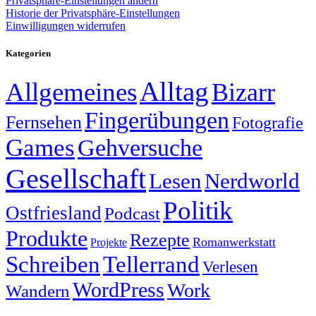
Privatsphäre-Einstellungen ändern
Historie der Privatsphäre-Einstellungen
Einwilligungen widerrufen
Kategorien
Alltag
Allgemeines
Bizarr
Fingerübungen
Fernsehen
Fotografie
Games
Gehversuche
Gesellschaft
Lesen
Nerdworld
Politik
Ostfriesland
Podcast
Produkte
Rezepte
Romanwerkstatt
Projekte
Schreiben
Tellerrand
Verlesen
WordPress
Work
Wandern