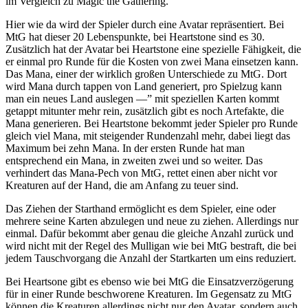
im Vergleich zu Magic the Gathering.
Hier wie da wird der Spieler durch eine Avatar repräsentiert. Bei
MtG hat dieser 20 Lebenspunkte, bei Heartstone sind es 30.
Zusätzlich hat der Avatar bei Heartstone eine spezielle Fähigkeit, die
er einmal pro Runde für die Kosten von zwei Mana einsetzen kann.
Das Mana, einer der wirklich großen Unterschiede zu MtG. Dort
wird Mana durch tappen von Land generiert, pro Spielzug kann
man ein neues Land auslegen —” mit speziellen Karten kommt
getappt mitunter mehr rein, zusätzlich gibt es noch Artefakte, die
Mana generieren. Bei Heartstone bekommt jeder Spieler pro Runde
gleich viel Mana, mit steigender Rundenzahl mehr, dabei liegt das
Maximum bei zehn Mana. In der ersten Runde hat man
entsprechend ein Mana, in zweiten zwei und so weiter. Das
verhindert das Mana-Pech von MtG, rettet einen aber nicht vor
Kreaturen auf der Hand, die am Anfang zu teuer sind.
Das Ziehen der Starthand ermöglicht es dem Spieler, eine oder
mehrere seine Karten abzulegen und neue zu ziehen. Allerdings nur
einmal. Dafür bekommt aber genau die gleiche Anzahl zurück und
wird nicht mit der Regel des Mulligan wie bei MtG bestraft, die bei
jedem Tauschvorgang die Anzahl der Startkarten um eins reduziert.
Bei Heartsone gibt es ebenso wie bei MtG die Einsatzverzögerung
für in einer Runde beschworene Kreaturen. Im Gegensatz zu MtG
können die Kreaturen allerdings nicht nur den Avatar, sondern auch