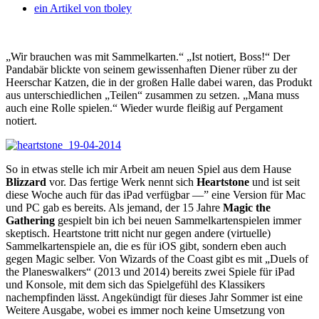
ein Artikel von
tboley
„Wir brauchen was mit Sammelkarten.“ „Ist notiert, Boss!“ Der
Pandabär blickte von seinem gewissenhaften Diener rüber zu der
Heerschar Katzen, die in der großen Halle dabei waren, das Produkt
aus unterschiedlichen „Teilen“ zusammen zu setzen.
„Mana muss
auch eine Rolle spielen.“ Wieder wurde fleißig auf Pergament
notiert.
So in etwas stelle ich mir Arbeit am neuen Spiel aus dem Hause
Blizzard
vor. Das fertige Werk nennt sich
Heartstone
und ist seit
diese Woche auch für das iPad verfügbar —” eine Version für Mac
und PC gab es bereits. Als jemand, der 15 Jahre
Magic the
Gathering
gespielt bin ich bei neuen Sammelkartenspielen immer
skeptisch. Heartstone tritt nicht nur gegen andere (virtuelle)
Sammelkartenspiele an, die es für iOS gibt, sondern eben auch
gegen Magic selber. Von Wizards of the Coast gibt es mit „Duels of
the Planeswalkers“ (2013 und 2014) bereits zwei Spiele für iPad
und Konsole, mit dem sich das Spielgefühl des Klassikers
nachempfinden lässt. Angekündigt für dieses Jahr Sommer ist eine
Weitere Ausgabe, wobei es immer noch keine Umsetzung von