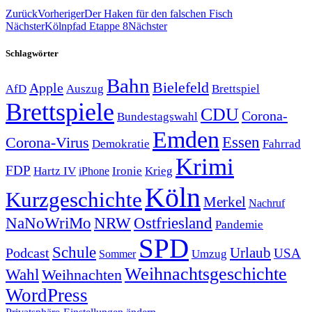
Zurück
Vorheriger
Der Haken für den falschen Fisch
Nächster
Kölnpfad Etappe 8
Nächster
Schlagwörter
Bahn
Bielefeld
Apple
Auszug
AfD
Brettspiel
Brettspiele
CDU
Corona-
Bundestagswahl
Emden
Corona-Virus
Essen
Demokratie
Fahrrad
Krimi
FDP
Hartz IV
Krieg
Ironie
iPhone
Köln
Kurzgeschichte
Merkel
Nachruf
NRW
Ostfriesland
NaNoWriMo
Pandemie
SPD
Schule
Urlaub
Podcast
USA
Sommer
Umzug
Weihnachtsgeschichte
Wahl
Weihnachten
WordPress