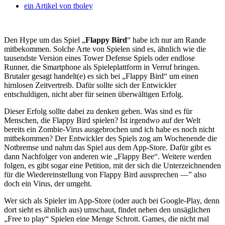
ein Artikel von
tboley
Den Hype um das Spiel „
Flappy Bird
“ habe ich nur am Rande
mitbekommen. Solche Arte von Spielen sind es, ähnlich wie die
tausendste Version eines Tower Defense Spiels oder endlose
Runner, die Smartphone als Spieleplattform in Verruf bringen.
Brutaler gesagt handelt(e) es sich bei „Flappy Bird“ um einen
hirnlosen Zeitvertreib. Dafür sollte sich der Entwickler
entschuldigen, nicht aber für seinen überwältigen Erfolg.
Dieser Erfolg sollte dabei zu denken geben. Was sind es für
Menschen, die Flappy Bird spielen? Ist irgendwo auf der Welt
bereits ein Zombie-Virus ausgebrochen und ich habe es noch nicht
mitbekommen? Der Entwickler des Spiels zog am Wochenende die
Notbremse und nahm das Spiel aus dem App-Store. Dafür gibt es
dann Nachfolger von anderen wie „Flappy Bee“. Weitere werden
folgen, es gibt sogar eine Petition, mit der sich die Unterzeichnenden
für die Wiedereinstellung von Flappy Bird aussprechen —” also
doch ein Virus, der umgeht.
Wer sich als Spieler im App-Store (oder auch bei Google-Play, denn
dort sieht es ähnlich aus) umschaut, findet neben den unsäglichen
„Free to play“ Spielen eine Menge Schrott. Games, die nicht mal