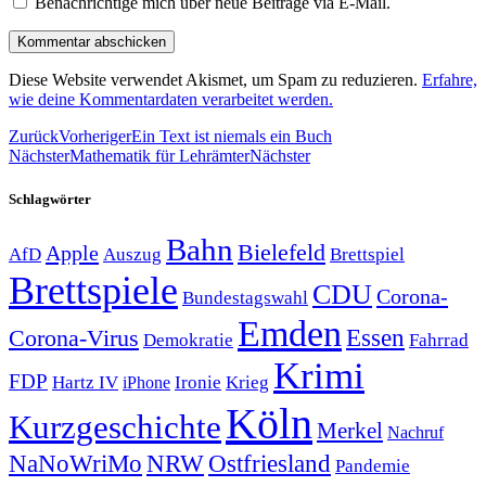
Benachrichtige mich über neue Beiträge via E-Mail.
Diese Website verwendet Akismet, um Spam zu reduzieren.
Erfahre,
wie deine Kommentardaten verarbeitet werden.
Zurück
Vorheriger
Ein Text ist niemals ein Buch
Nächster
Mathematik für Lehrämter
Nächster
Schlagwörter
Bahn
Bielefeld
Apple
Auszug
AfD
Brettspiel
Brettspiele
CDU
Corona-
Bundestagswahl
Emden
Corona-Virus
Essen
Demokratie
Fahrrad
Krimi
FDP
Hartz IV
Krieg
Ironie
iPhone
Köln
Kurzgeschichte
Merkel
Nachruf
NRW
Ostfriesland
NaNoWriMo
Pandemie