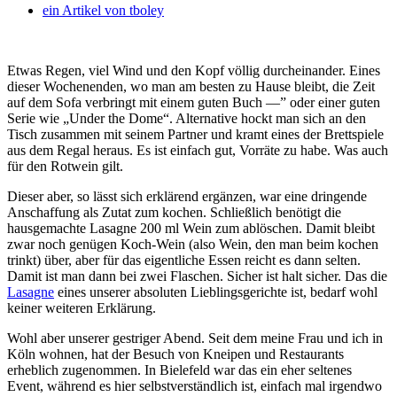
ein Artikel von
tboley
Etwas Regen, viel Wind und den Kopf völlig durcheinander. Eines
dieser Wochenenden, wo man am besten zu Hause bleibt, die Zeit
auf dem Sofa verbringt mit einem guten Buch —” oder einer guten
Serie wie „Under the Dome“.
Alternative hockt man sich an den
Tisch zusammen mit seinem Partner und kramt eines der Brettspiele
aus dem Regal heraus. Es ist einfach gut, Vorräte zu habe. Was auch
für den Rotwein gilt.
Dieser aber, so lässt sich erklärend ergänzen, war eine dringende
Anschaffung als Zutat zum kochen. Schließlich benötigt die
hausgemachte Lasagne 200 ml Wein zum ablöschen. Damit bleibt
zwar noch genügen Koch-Wein (also Wein, den man beim kochen
trinkt) über, aber für das eigentliche Essen reicht es dann selten.
Damit ist man dann bei zwei Flaschen. Sicher ist halt sicher. Das die
Lasagne
eines unserer absoluten Lieblingsgerichte ist, bedarf wohl
keiner weiteren Erklärung.
Wohl aber unserer gestriger Abend. Seit dem meine Frau und ich in
Köln wohnen, hat der Besuch von Kneipen und Restaurants
erheblich zugenommen. In Bielefeld war das ein eher seltenes
Event, während es hier selbstverständlich ist, einfach mal irgendwo