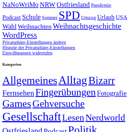
NRW
Ostfriesland
NaNoWriMo
Pandemie
SPD
Schule
Urlaub
Podcast
USA
Sommer
Umzug
Weihnachtsgeschichte
Wahl
Weihnachten
WordPress
Privatsphäre-Einstellungen ändern
Historie der Privatsphäre-Einstellungen
Einwilligungen widerrufen
Kategorien
Alltag
Allgemeines
Bizarr
Fingerübungen
Fernsehen
Fotografie
Games
Gehversuche
Gesellschaft
Lesen
Nerdworld
Politik
Ostfriesland
Podcast