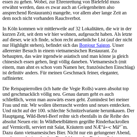
essen zu gehen. Wobei, zur Ehrenrettung von Bielefeld muss
erwähnt werden, dass es zwar auch an Gelegenheiten also
ansprechend Restaurants) mangelte, vor allem aber lange Zeit an
dem noch nicht vorhanden Rauchverbot.
In Köln kommen wir mittlerweile auf 32 Lokalitäten, die wir in der
kurzen Zeit, seit dem wir hier wohnen, aufgesucht haben. Als letzte
auf dieser, wie ich finde, schon recht ansehnliche List (auf der nicht
nur Highlight stehen), befindet sich das
Bonjour Saigon
. Unser
allererster Besuch in einem vietnamesischen Restaurant. Zu
behaupten, das wäre irgendwie asiatisch und man könne ja gleich
chinesisch essen gehen, liegt völlig daneben. Vietnamesisch (mit
einem, man ahnt es schon vom Namen her, französischen Einschlag)
ist definitiv anders. Für meinen Geschmack feiner, eleganter,
raffinierter.
Die Reispapierrollen (ich hatte die Vegie Rolls) waren absolut top
und geschmacklich völlig neu. Genau darum geht es auch
schließlich, wenn man auswärts essen geht. Zumindest bei meiner
Frau und mir. Wir wollen überrascht werden und neues entdecken.
Und nicht auf der 100. schlechte Schnitzelvariante herumkauen. Der
Hauptgang, Wild-Betel-Beef reihte sich ebenfalls in die Reihe des
absolut Neuen ein: In Wildbetelblättern gegrillte Rinderhackrollen
auf Vermicelli, serviert mit Salat, Kräutern und NÆ°á»›c Máº¯m.
Dazu dann vietnamesisches Bier. Nicht nur ein gelungener Abend,