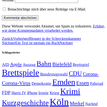
Website
Benachrichtige mich über neue Beiträge via E-Mail.
Diese Website verwendet Akismet, um Spam zu reduzieren.
Erfahre,
wie deine Kommentardaten verarbeitet werden.
Zurück
Vorheriger
Blogger in der Schreckenskammer
Nächster
Ein Text ist niemals ein Buch
Nächster
Schlagwörter
Bahn
Bielefeld
Apple
Auszug
AfD
Brettspiel
Brettspiele
CDU
Corona-
Bundestagswahl
Emden
Corona-Virus
Essen
Demokratie
Fahrrad
Krimi
FDP
Hartz IV
Krieg
Ironie
iPhone
Köln
Kurzgeschichte
Merkel
Nachruf