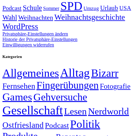
SPD
Schule
Urlaub
Podcast
USA
Sommer
Umzug
Weihnachtsgeschichte
Wahl
Weihnachten
WordPress
Privatsphäre-Einstellungen ändern
Historie der Privatsphäre-Einstellungen
Einwilligungen widerrufen
Kategorien
Alltag
Allgemeines
Bizarr
Fingerübungen
Fernsehen
Fotografie
Games
Gehversuche
Gesellschaft
Lesen
Nerdworld
Politik
Ostfriesland
Podcast