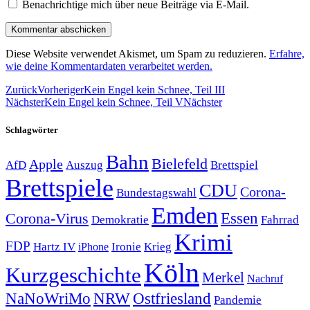
Benachrichtige mich über neue Beiträge via E-Mail.
Diese Website verwendet Akismet, um Spam zu reduzieren.
Erfahre,
wie deine Kommentardaten verarbeitet werden.
Zurück
Vorheriger
Kein Engel kein Schnee, Teil III
Nächster
Kein Engel kein Schnee, Teil V
Nächster
Schlagwörter
Bahn
Bielefeld
Apple
Auszug
AfD
Brettspiel
Brettspiele
CDU
Corona-
Bundestagswahl
Emden
Corona-Virus
Essen
Demokratie
Fahrrad
Krimi
FDP
Hartz IV
Krieg
Ironie
iPhone
Köln
Kurzgeschichte
Merkel
Nachruf
NRW
Ostfriesland
NaNoWriMo
Pandemie