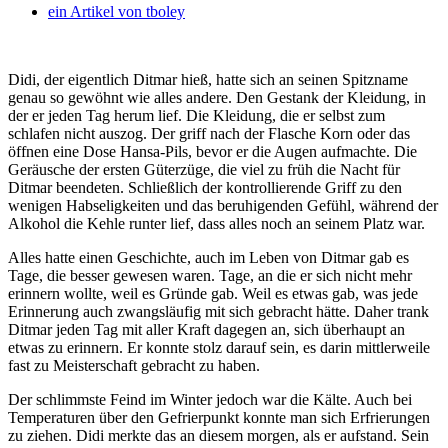
ein Artikel von
tboley
Didi, der eigentlich Ditmar hieß, hatte sich an seinen Spitzname
genau so gewöhnt wie alles andere. Den Gestank der Kleidung, in
der er jeden Tag herum lief. Die Kleidung, die er selbst zum
schlafen nicht auszog.
Der griff nach der Flasche Korn oder das
öffnen eine Dose Hansa-Pils, bevor er die Augen aufmachte. Die
Geräusche der ersten Güterzüge, die viel zu früh die Nacht für
Ditmar beendeten. Schließlich der kontrollierende Griff zu den
wenigen Habseligkeiten und das beruhigenden Gefühl, während der
Alkohol die Kehle runter lief, dass alles noch an seinem Platz war.
Alles hatte einen Geschichte, auch im Leben von Ditmar gab es
Tage, die besser gewesen waren. Tage, an die er sich nicht mehr
erinnern wollte, weil es Gründe gab. Weil es etwas gab, was jede
Erinnerung auch zwangsläufig mit sich gebracht hätte. Daher trank
Ditmar jeden Tag mit aller Kraft dagegen an, sich überhaupt an
etwas zu erinnern. Er konnte stolz darauf sein, es darin mittlerweile
fast zu Meisterschaft gebracht zu haben.
Der schlimmste Feind im Winter jedoch war die Kälte. Auch bei
Temperaturen über den Gefrierpunkt konnte man sich Erfrierungen
zu ziehen. Didi merkte das an diesem morgen, als er aufstand. Sein