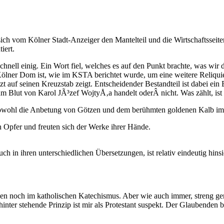
sich vom Kölner Stadt-Anzeiger den Mantelteil und die Wirtschaftssei
iert.
chnell einig. Ein Wort fiel, welches es auf den Punkt brachte, was wir
ölner Dom ist, wie im KSTA berichtet wurde, um eine weitere Reliqui
t auf seinen Kreuzstab zeigt. Entscheidender Bestandteil ist dabei ein
h um Blut von Karol JÃ³zef WojtyÅ‚a handelt oderÂ nicht. Was zählt, ist 
nt sowohl die Anbetung von Götzen und dem berühmten goldenen Kalb 
 Opfer und freuten sich der Werke ihrer Hände.
h in ihren unterschiedlichen Übersetzungen, ist relativ eindeutig hinsi
en noch im katholischen Katechismus. Aber wie auch immer, streng ge
hinter stehende Prinzip ist mir als Protestant suspekt. Der Glaubenden 