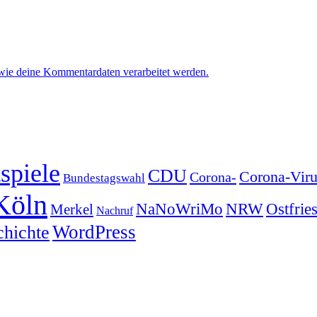
 wie deine Kommentardaten verarbeitet werden.
spiele
CDU
Corona-Viru
Corona-
Bundestagswahl
Köln
NRW
Ostfrie
NaNoWriMo
Merkel
Nachruf
WordPress
chichte