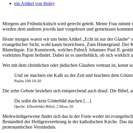
ein Artikel von
tboley
Morgens am Frühstückstisch wird gerecht geteilt. Meine Frau nimmt 
werden dem anderen jeweils laut vorgelesen und gemeinsam komment
Heute morgen waren wir uns beim Artikel „Echt ist nur der Glaube“ s
evangelischer Sicht, wohl kaum bezeichnen. Zum Hintergrund. Der K
Blutreliquie. Ein Kunstwerk, welches PabstÂ Johannes Paul II. gestütz
vorletzten Papsts befindet. Dabei ist es unerheblich, ob sich wirklic
Wer mit dem christlichen oder jüdischen Glauben vertraut ist, ken
Und sie machten ein Kalb zu der Zeit und brachten dem Götzen
Psalm 106.19-20
Die zehn Gebote beziehen sich entsprechend auch drauf. Die Bibel, auc
Du sollst dir kein Götterbild machen […]
Quelle: Elberfelder Bibel, 2.Mose 20
Merkwürdigerweise findet sich das in der Form weder im evangelisch
Bestandteil der Heiligenverehrung in der katholischen Kirche. Das da
protestantischen Verständnis.