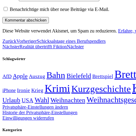
Benachrichtige mich über neue Beiträge via E-Mail.
Diese Website verwendet Akismet, um Spam zu reduzieren.
Erfahre,
Zurück
Vorheriger
Schicksalstage eines Berufspendlers
Nächster
Realität übertrifft Fiktion
Nächster
Schlagwörter
Brett
Bahn
Bielefeld
Apple
Auszug
AfD
Brettspiel
Krimi
Kurzgeschichte
Krieg
Ironie
iPhone
Weihnachtsges
Wahl
Weihnachten
Urlaub
USA
Privatsphäre-Einstellungen ändern
Historie der Privatsphäre-Einstellungen
Einwilligungen widerrufen
Kategorien