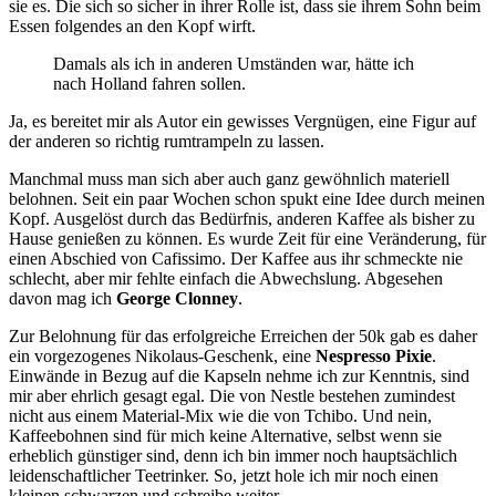
sie es. Die sich so sicher in ihrer Rolle ist, dass sie ihrem Sohn beim
Essen folgendes an den Kopf wirft.
Damals als ich in anderen Umständen war, hätte ich
nach Holland fahren sollen.
Ja, es bereitet mir als Autor ein gewisses Vergnügen, eine Figur auf
der anderen so richtig rumtrampeln zu lassen.
Manchmal muss man sich aber auch ganz gewöhnlich materiell
belohnen. Seit ein paar Wochen schon spukt eine Idee durch meinen
Kopf. Ausgelöst durch das Bedürfnis, anderen Kaffee als bisher zu
Hause genießen zu können. Es wurde Zeit für eine Veränderung, für
einen Abschied von Cafissimo. Der Kaffee aus ihr schmeckte nie
schlecht, aber mir fehlte einfach die Abwechslung. Abgesehen
davon mag ich
George Clonney
.
Zur Belohnung für das erfolgreiche Erreichen der 50k gab es daher
ein vorgezogenes Nikolaus-Geschenk, eine
Nespresso Pixie
.
Einwände in Bezug auf die Kapseln nehme ich zur Kenntnis, sind
mir aber ehrlich gesagt egal. Die von Nestle bestehen zumindest
nicht aus einem Material-Mix wie die von Tchibo. Und nein,
Kaffeebohnen sind für mich keine Alternative, selbst wenn sie
erheblich günstiger sind, denn ich bin immer noch hauptsächlich
leidenschaftlicher Teetrinker. So, jetzt hole ich mir noch einen
kleinen schwarzen und schreibe weiter.