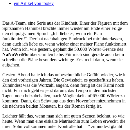
ein Artikel von
tboley
Das A-Team, eine Serie aus der Kindheit. Einer der Figuren mit dem
Spitznamen Hannibal brachte immer wieder am Ende einer Folge
den einprägsamen Spruch „Ich liebe es, wenn ein Plan
funktioniert!“.
Der hat nachhaltigen Eindruck bei mir hinterlassen,
denn auch ich liebe es, wenn wieder einer meiner Pläne funktioniert
hat. Wenn ich, wie gestern, geplant die 50.000 Wörter-Grenze des
NaNoWriMo
überschritten habe. Für mich sind gerade auch beim
schreiben die Pläne besonders wichtige. Erst recht dann, wenn sie
aufgehen.
Gestern Abend hatte ich das unbeschreibliche Gefühl wieder, wie in
den drei vorherigen Jahren. Die Gewissheit, es geschafft zu haben.
Zumindest was die Wortzahl angeht, denn fertig ist der Krimi noch
nicht. Für mich geht es jetzt darum, das Tempo in den nächsten
Tagen noch beizubehalten, nach Möglichkeit auf 65.000 Wörter zu
kommen. Dann, den Schwung aus dem November mitzunehmen in
die nächsten beiden Monaten, bis der Roman fertig ist.
Leichter fällt das, wenn man sich mit guten Szenen belohnt, so wie
heute. Wenn man eine eiskalte Matriarchin zum Leben erweckt, die
ihren Sohn vollkommen unter Kontrolle hat —” zumindest glaubt