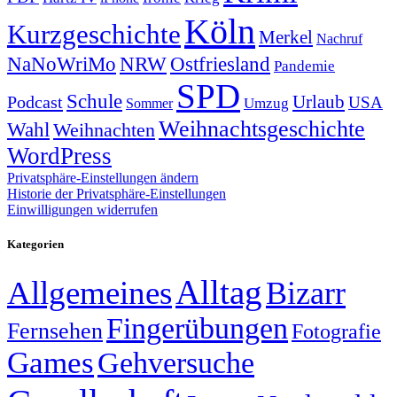
Köln
Kurzgeschichte
Merkel
Nachruf
NRW
Ostfriesland
NaNoWriMo
Pandemie
SPD
Schule
Urlaub
Podcast
USA
Sommer
Umzug
Weihnachtsgeschichte
Wahl
Weihnachten
WordPress
Privatsphäre-Einstellungen ändern
Historie der Privatsphäre-Einstellungen
Einwilligungen widerrufen
Kategorien
Alltag
Allgemeines
Bizarr
Fingerübungen
Fernsehen
Fotografie
Games
Gehversuche