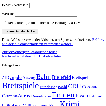
E-Mail-Adresse
*
Website
Benachrichtige mich über neue Beiträge via E-Mail.
Diese Website verwendet Akismet, um Spam zu reduzieren.
Erfahre,
wie deine Kommentardaten verarbeitet werden.
Zurück
Vorheriger
Gefährliche Stollen
Nächster
Bahnfahren für Diebe
Nächster
Schlagwörter
Bahn
Bielefeld
Apple
Auszug
AfD
Brettspiel
Brettspiele
CDU
Corona-
Bundestagswahl
Emden
Corona-Virus
Essen
Demokratie
Fahrrad
Krimi
FDP
Hartz IV
Krieg
Ironie
iPhone