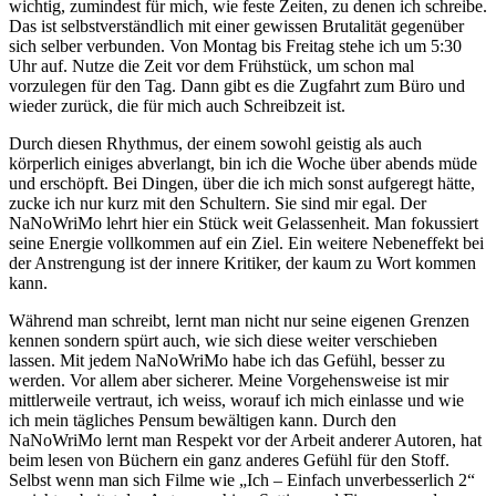
wichtig, zumindest für mich, wie feste Zeiten, zu denen ich schreibe.
Das ist selbstverständlich mit einer gewissen Brutalität gegenüber
sich selber verbunden. Von Montag bis Freitag stehe ich um 5:30
Uhr auf. Nutze die Zeit vor dem Frühstück, um schon mal
vorzulegen für den Tag. Dann gibt es die Zugfahrt zum Büro und
wieder zurück, die für mich auch Schreibzeit ist.
Durch diesen Rhythmus, der einem sowohl geistig als auch
körperlich einiges abverlangt, bin ich die Woche über abends müde
und erschöpft. Bei Dingen, über die ich mich sonst aufgeregt hätte,
zucke ich nur kurz mit den Schultern. Sie sind mir egal. Der
NaNoWriMo lehrt hier ein Stück weit Gelassenheit. Man fokussiert
seine Energie vollkommen auf ein Ziel. Ein weitere Nebeneffekt bei
der Anstrengung ist der innere Kritiker, der kaum zu Wort kommen
kann.
Während man schreibt, lernt man nicht nur seine eigenen Grenzen
kennen sondern spürt auch, wie sich diese weiter verschieben
lassen. Mit jedem NaNoWriMo habe ich das Gefühl, besser zu
werden. Vor allem aber sicherer. Meine Vorgehensweise ist mir
mittlerweile vertraut, ich weiss, worauf ich mich einlasse und wie
ich mein tägliches Pensum bewältigen kann. Durch den
NaNoWriMo lernt man Respekt vor der Arbeit anderer Autoren, hat
beim lesen von Büchern ein ganz anderes Gefühl für den Stoff.
Selbst wenn man sich Filme wie „Ich – Einfach unverbesserlich 2“