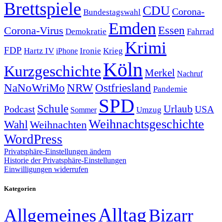
Brettspiele
CDU
Corona-
Bundestagswahl
Emden
Corona-Virus
Essen
Demokratie
Fahrrad
Krimi
FDP
Hartz IV
Krieg
Ironie
iPhone
Köln
Kurzgeschichte
Merkel
Nachruf
NRW
Ostfriesland
NaNoWriMo
Pandemie
SPD
Schule
Urlaub
Podcast
USA
Sommer
Umzug
Weihnachtsgeschichte
Wahl
Weihnachten
WordPress
Privatsphäre-Einstellungen ändern
Historie der Privatsphäre-Einstellungen
Einwilligungen widerrufen
Kategorien
Alltag
Allgemeines
Bizarr