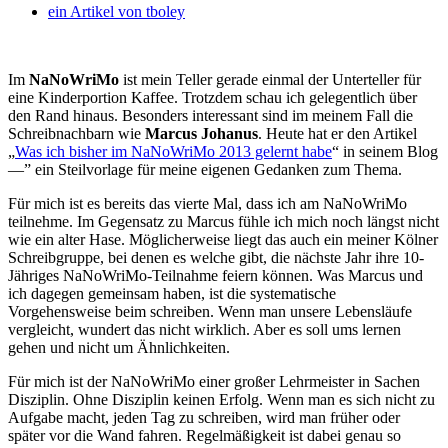
ein Artikel von
tboley
Im
NaNoWriMo
ist mein Teller gerade einmal der Unterteller für
eine Kinderportion Kaffee. Trotzdem schau ich gelegentlich über
den Rand hinaus. Besonders interessant sind im meinem Fall die
Schreibnachbarn wie
Marcus Johanus
.
Heute hat er den Artikel
„
Was ich bisher im NaNoWriMo 2013 gelernt habe
“ in seinem Blog
—” ein Steilvorlage für meine eigenen Gedanken zum Thema.
Für mich ist es bereits das vierte Mal, dass ich am NaNoWriMo
teilnehme. Im Gegensatz zu Marcus fühle ich mich noch längst nicht
wie ein alter Hase. Möglicherweise liegt das auch ein meiner Kölner
Schreibgruppe, bei denen es welche gibt, die nächste Jahr ihre 10-
Jähriges NaNoWriMo-Teilnahme feiern können. Was Marcus und
ich dagegen gemeinsam haben, ist die systematische
Vorgehensweise beim schreiben. Wenn man unsere Lebensläufe
vergleicht, wundert das nicht wirklich. Aber es soll ums lernen
gehen und nicht um Ähnlichkeiten.
Für mich ist der NaNoWriMo einer großer Lehrmeister in Sachen
Disziplin. Ohne Disziplin keinen Erfolg. Wenn man es sich nicht zu
Aufgabe macht, jeden Tag zu schreiben, wird man früher oder
später vor die Wand fahren. Regelmäßigkeit ist dabei genau so