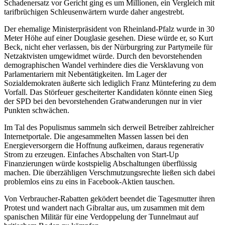
Schadenersatz vor Gericht ging es um Millionen, ein Vergleich mit
tarifbrüchigen Schleusenwärtern wurde daher angestrebt.
Der ehemalige Ministerpräsident von Rheinland-Pfalz wurde in 30
Meter Höhe auf einer Douglasie gesehen. Diese würde er, so Kurt
Beck, nicht eher verlassen, bis der Nürburgring zur Partymeile für
Netzaktvisten umgewidmet würde. Durch den bevorstehenden
demographischen Wandel verhindere dies die Versklavung von
Parlamentariern mit Nebentätigkeiten. Im Lager der
Sozialdemokraten äußerte sich lediglich Franz Müntefering zu dem
Vorfall. Das Störfeuer gescheiterter Kandidaten könnte einen Sieg
der SPD bei den bevorstehenden Gratwanderungen nur in vier
Punkten schwächen.
Im Tal des Populismus sammeln sich derweil Betreiber zahlreicher
Internetportale. Die angesammelten Massen lassen bei den
Energieversorgern die Hoffnung aufkeimen, daraus regenerativ
Strom zu erzeugen. Einfaches Abschalten von Start-Up
Finanzierungen würde kostspielig Abschaltungen überflüssig
machen. Die überzähligen Verschmutzungsrechte ließen sich dabei
problemlos eins zu eins in Facebook-Aktien tauschen.
Von Verbraucher-Rabatten geködert beendet die Tagesmutter ihren
Protest und wandert nach Gibraltar aus, um zusammen mit dem
spanischen Militär für eine Verdoppelung der Tunnelmaut auf