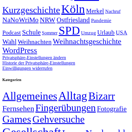
Köln
Kurzgeschichte
Merkel
Nachruf
NRW
Ostfriesland
NaNoWriMo
Pandemie
SPD
Schule
Urlaub
Podcast
USA
Sommer
Umzug
Weihnachtsgeschichte
Wahl
Weihnachten
WordPress
Privatsphäre-Einstellungen ändern
Historie der Privatsphäre-Einstellungen
Einwilligungen widerrufen
Kategorien
Alltag
Allgemeines
Bizarr
Fingerübungen
Fernsehen
Fotografie
Games
Gehversuche