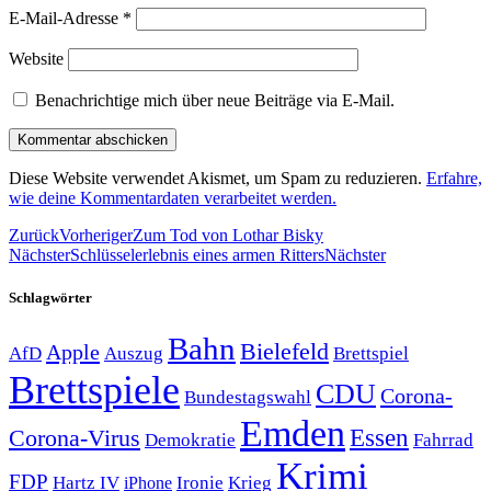
E-Mail-Adresse
*
Website
Benachrichtige mich über neue Beiträge via E-Mail.
Diese Website verwendet Akismet, um Spam zu reduzieren.
Erfahre,
wie deine Kommentardaten verarbeitet werden.
Zurück
Vorheriger
Zum Tod von Lothar Bisky
Nächster
Schlüsselerlebnis eines armen Ritters
Nächster
Schlagwörter
Bahn
Bielefeld
Apple
Auszug
AfD
Brettspiel
Brettspiele
CDU
Corona-
Bundestagswahl
Emden
Corona-Virus
Essen
Demokratie
Fahrrad
Krimi
FDP
Hartz IV
Krieg
Ironie
iPhone