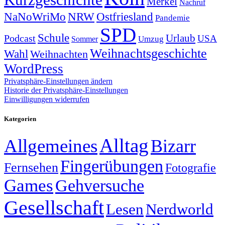
Merkel
Nachruf
NRW
Ostfriesland
NaNoWriMo
Pandemie
SPD
Schule
Urlaub
Podcast
USA
Sommer
Umzug
Weihnachtsgeschichte
Wahl
Weihnachten
WordPress
Privatsphäre-Einstellungen ändern
Historie der Privatsphäre-Einstellungen
Einwilligungen widerrufen
Kategorien
Alltag
Allgemeines
Bizarr
Fingerübungen
Fernsehen
Fotografie
Games
Gehversuche
Gesellschaft
Lesen
Nerdworld