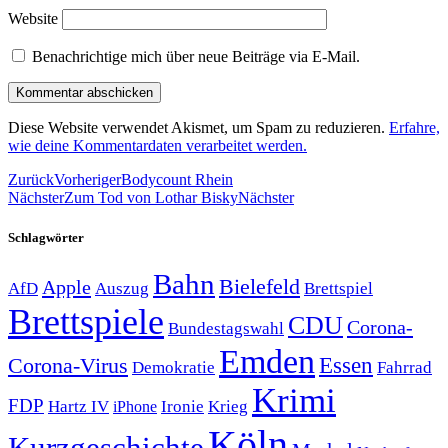
Website
Benachrichtige mich über neue Beiträge via E-Mail.
Diese Website verwendet Akismet, um Spam zu reduzieren.
Erfahre,
wie deine Kommentardaten verarbeitet werden.
Zurück
Vorheriger
Bodycount Rhein
Nächster
Zum Tod von Lothar Bisky
Nächster
Schlagwörter
Bahn
Bielefeld
Apple
Auszug
AfD
Brettspiel
Brettspiele
CDU
Corona-
Bundestagswahl
Emden
Corona-Virus
Essen
Demokratie
Fahrrad
Krimi
FDP
Hartz IV
Krieg
Ironie
iPhone
Köln
Kurzgeschichte