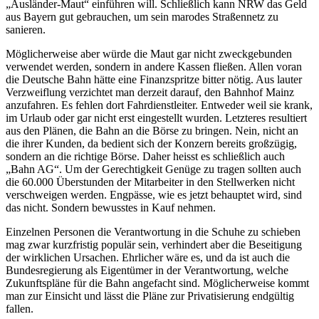
„Ausländer-Maut“ einführen will. Schließlich kann NRW das Geld
aus Bayern gut gebrauchen, um sein marodes Straßennetz zu
sanieren.
Möglicherweise aber würde die Maut gar nicht zweckgebunden
verwendet werden, sondern in andere Kassen fließen. Allen voran
die Deutsche Bahn hätte eine Finanzspritze bitter nötig. Aus lauter
Verzweiflung verzichtet man derzeit darauf, den Bahnhof Mainz
anzufahren. Es fehlen dort Fahrdienstleiter. Entweder weil sie krank,
im Urlaub oder gar nicht erst eingestellt wurden. Letzteres resultiert
aus den Plänen, die Bahn an die Börse zu bringen. Nein, nicht an
die ihrer Kunden, da bedient sich der Konzern bereits großzügig,
sondern an die richtige Börse. Daher heisst es schließlich auch
„Bahn AG“. Um der Gerechtigkeit Genüge zu tragen sollten auch
die 60.000 Überstunden der Mitarbeiter in den Stellwerken nicht
verschweigen werden. Engpässe, wie es jetzt behauptet wird, sind
das nicht. Sondern bewusstes in Kauf nehmen.
Einzelnen Personen die Verantwortung in die Schuhe zu schieben
mag zwar kurzfristig populär sein, verhindert aber die Beseitigung
der wirklichen Ursachen. Ehrlicher wäre es, und da ist auch die
Bundesregierung als Eigentümer in der Verantwortung, welche
Zukunftspläne für die Bahn angefacht sind. Möglicherweise kommt
man zur Einsicht und lässt die Pläne zur Privatisierung endgültig
fallen.