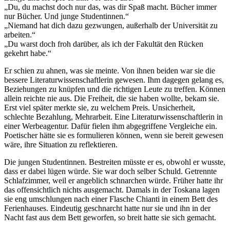
„Du, du machst doch nur das, was dir Spaß macht. Bücher immer
nur Bücher. Und junge Studentinnen.“
„Niemand hat dich dazu gezwungen, außerhalb der Universität zu
arbeiten.“
„Du warst doch froh darüber, als ich der Fakultät den Rücken
gekehrt habe.“
Er schien zu ahnen, was sie meinte. Von ihnen beiden war sie die
bessere Literaturwissenschaftlerin gewesen. Ihm dagegen gelang es,
Beziehungen zu knüpfen und die richtigen Leute zu treffen. Können
allein reichte nie aus. Die Freiheit, die sie haben wollte, bekam sie.
Erst viel später merkte sie, zu welchem Preis. Unsicherheit,
schlechte Bezahlung, Mehrarbeit. Eine Literaturwissenschaftlerin in
einer Werbeagentur. Dafür fielen ihm abgegriffene Vergleiche ein.
Poetischer hätte sie es formulieren können, wenn sie bereit gewesen
wäre, ihre Situation zu reflektieren.
Die jungen Studentinnen. Bestreiten müsste er es, obwohl er wusste,
dass er dabei lügen würde. Sie war doch selber Schuld. Getrennte
Schlafzimmer, weil er angeblich schnarchen würde. Früher hatte ihr
das offensichtlich nichts ausgemacht. Damals in der Toskana lagen
sie eng umschlungen nach einer Flasche Chianti in einem Bett des
Ferienhauses. Eindeutig geschnarcht hatte nur sie und ihn in der
Nacht fast aus dem Bett geworfen, so breit hatte sie sich gemacht.