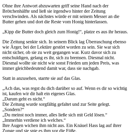
Ohne ihre Antwort abzuwarten griff seine Hand nach der
Brötchenhälfte und ließ sie irgendwo hinter der Zeitung
verschwinden. Als nächstes würde er mit seinem Messer an die
Butter gehen und dort die Reste vom Honig hinterlassen.
„Kipp die Butter doch gleich zum Honig!“, platze es aus ihr heraus.
Die Zeitung senkte sich. In seinem Blick lag Überraschung ebenso
wie Ärger, bei der Lektüre gestört worden zu sein. Sie war sich
nicht sicher, ob sie zu weit gegangen war. Kurz davor sich zu
entschuldigen, gelang es ihr, sich zu bremsen. Diesmal nicht.
Diesmal wollte sie nicht wie sonst Frieden um jeden Preis, was
immer gleichbedeutend damit war, dass sie nachgab.
Statt in anzusehen, starrte sie auf das Glas.
„Ach das, was regst du dich darüber so auf. Wenn es dir so wichtig
ist, kaufen wir dir halt ein eigenes Glas.
„Darum geht es nicht.“
Die Zeitung wurde sorgfältig gefaltet und zur Seite gelegt.
„Sondern?“
„Du meinst noch immer, alles ließe sich mit Geld lösen.“
„Immerhin verdiene ich welches.“
Ihre Augen wichen ihm nicht aus. Ein Knäuel Hass lag auf ihrer
Zunge und sie spie es ihm vor die Füße.