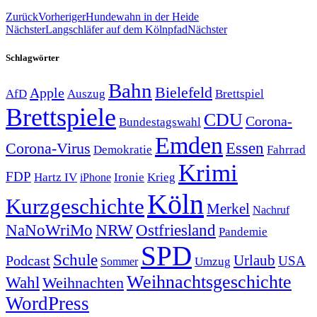
Zurück
Vorheriger
Hundewahn in der Heide
Nächster
Langschläfer auf dem Kölnpfad
Nächster
Schlagwörter
Bahn
Bielefeld
Apple
Auszug
AfD
Brettspiel
Brettspiele
CDU
Corona-
Bundestagswahl
Emden
Corona-Virus
Essen
Demokratie
Fahrrad
Krimi
FDP
Hartz IV
Krieg
Ironie
iPhone
Köln
Kurzgeschichte
Merkel
Nachruf
NRW
Ostfriesland
NaNoWriMo
Pandemie
SPD
Schule
Urlaub
Podcast
USA
Sommer
Umzug
Weihnachtsgeschichte
Wahl
Weihnachten
WordPress