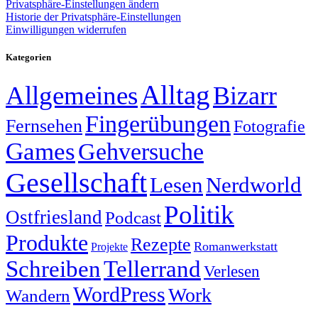
Privatsphäre-Einstellungen ändern
Historie der Privatsphäre-Einstellungen
Einwilligungen widerrufen
Kategorien
Alltag
Allgemeines
Bizarr
Fingerübungen
Fernsehen
Fotografie
Games
Gehversuche
Gesellschaft
Lesen
Nerdworld
Politik
Ostfriesland
Podcast
Produkte
Rezepte
Romanwerkstatt
Projekte
Schreiben
Tellerrand
Verlesen
WordPress
Work
Wandern