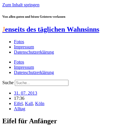
Zum Inhalt springen
Von allen guten und bösen Geistern verlassen
J
enseits des täglichen Wahnsinns
Fotos
Impressum
Datenschutzerklärung
Fotos
Impressum
Datenschutzerklärung
Suche
31. 07. 2013
17:36
Eifel
,
Kall
,
Köln
Alltag
Eifel für Anfänger