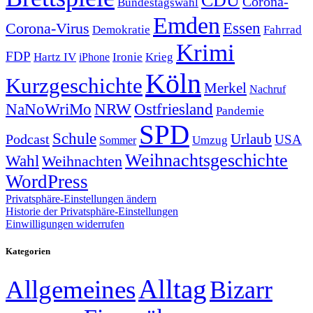
CDU
Corona-
Bundestagswahl
Emden
Corona-Virus
Essen
Demokratie
Fahrrad
Krimi
FDP
Hartz IV
Krieg
Ironie
iPhone
Köln
Kurzgeschichte
Merkel
Nachruf
NRW
Ostfriesland
NaNoWriMo
Pandemie
SPD
Schule
Urlaub
Podcast
USA
Sommer
Umzug
Weihnachtsgeschichte
Wahl
Weihnachten
WordPress
Privatsphäre-Einstellungen ändern
Historie der Privatsphäre-Einstellungen
Einwilligungen widerrufen
Kategorien
Alltag
Allgemeines
Bizarr