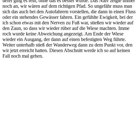
tiefer ging es rein, ohne das es besser wurde. Das Naiv zeigte immer
noch an, wir wären auf dem richtigen Pfad. So ungefähr muss man
sich das auch bei den Autofahrern vorstellen, die dann in einen Fluss
oder ein stehendes Gewässer fahren. Ein gefühlte Ewigkeit, bei der
ich schon etwas mit den Nerven zu Fuß war, stießen wir wieder auf
den Zaun, so dass wir wieder rüber auf die Wiese machten. Imme
roch wurde keine Abweichung angezeigt. Am Ende der Wiese
wieder ein Ausgang, der dann auf einen befestigten Weg führte.
Weiter unterhalb stieß der Wanderweg dann zu dem Punkt vor, den
wir jetzt erreicht hatten. Diesen Abschnitt werde ich so auf keinen
Fall noch mal gehen.