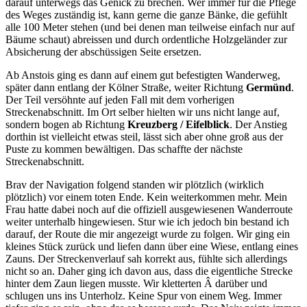
darauf unterwegs das Genick zu brechen. Wer immer für die Pflege
des Weges zuständig ist, kann gerne die ganze Bänke, die gefühlt
alle 100 Meter stehen (und bei denen man teilweise einfach nur auf
Bäume schaut) abreissen und durch ordentliche Holzgeländer zur
Absicherung der abschüssigen Seite ersetzen.
Ab Anstois ging es dann auf einem gut befestigten Wanderweg,
später dann entlang der Kölner Straße, weiter Richtung
Germünd
.
Der Teil versöhnte auf jeden Fall mit dem vorherigen
Streckenabschnitt. Im Ort selber hielten wir uns nicht lange auf,
sondern bogen ab Richtung
Kreuzberg / Eifelblick
. Der Anstieg
dorthin ist vielleicht etwas steil, lässt sich aber ohne groß aus der
Puste zu kommen bewältigen. Das schaffte der nächste
Streckenabschnitt.
Brav der Navigation folgend standen wir plötzlich (wirklich
plötzlich) vor einem toten Ende. Kein weiterkommen mehr. Mein
Frau hatte dabei noch auf die offiziell ausgewiesenen Wanderroute
weiter unterhalb hingewiesen. Stur wie ich jedoch bin bestand ich
darauf, der Route die mir angezeigt wurde zu folgen. Wir ging ein
kleines Stück zurück und liefen dann über eine Wiese, entlang eines
Zauns. Der Streckenverlauf sah korrekt aus, fühlte sich allerdings
nicht so an. Daher ging ich davon aus, dass die eigentliche Strecke
hinter dem Zaun liegen musste. Wir kletterten Â darüber und
schlugen uns ins Unterholz. Keine Spur von einem Weg. Immer