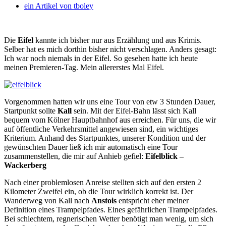
ein Artikel von
tboley
Die
Eifel
kannte ich bisher nur aus Erzählung und aus Krimis.
Selber hat es mich dorthin bisher nicht verschlagen. Anders gesagt:
Ich war noch niemals in der Eifel.
So gesehen hatte ich heute
meinen Premieren-Tag. Mein allererstes Mal Eifel.
Vorgenommen hatten wir uns eine Tour von etw 3 Stunden Dauer,
Startpunkt sollte
Kall
sein. Mit der Eifel-Bahn lässt sich Kall
bequem vom Kölner Hauptbahnhof aus erreichen. Für uns, die wir
auf öffentliche Verkehrsmittel angewiesen sind, ein wichtiges
Kriterium. Anhand des Startpunktes, unserer Kondition und der
gewünschten Dauer ließ ich mir automatisch eine Tour
zusammenstellen, die mir auf Anhieb gefiel:
Eifelblick –
Wackerberg
Nach einer problemlosen Anreise stellten sich auf den ersten 2
Kilometer Zweifel ein, ob die Tour wirklich korrekt ist. Der
Wanderweg von Kall nach
Anstois
entspricht eher meiner
Definition eines Trampelpfades. Eines gefährlichen Trampelpfades.
Bei schlechtem, regnerischen Wetter benötigt man wenig, um sich