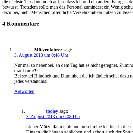
die nächste Tür dann noch auf, so dass ich und ein andere Fahrgast d
bewusst. Trotzdem sollte man das Personal zumindest ein Wenig schul
dazu bei, mehr Menschen öffentliche Verkehrsmitteln nutzen zu lasse
4 Kommentare
Mützenfahrer
sagt:
3. August 2013 um 0:46 Uhr
Nur mal so nebenbei, an dem Tag hat es nicht geregnet. Zuminde
drauf rum?!?!
Bei soviel Blindheit und Dummheit die ich täglich sehe, dazu n
jedes verständnis!
Antworten
tboley
sagt:
3. August 2013 um 6:08 Uhr
Lieber Mützenfahrer, ab und an schreibe ich hier in die
Dingen, die hängen geblieben sind gehört auch der Spru