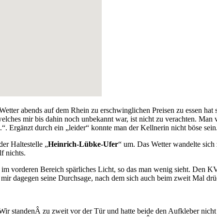
Wetter abends auf dem Rhein zu erschwinglichen Preisen zu essen hat 
, welches mir bis dahin noch unbekannt war, ist nicht zu verachten. Ma
.“. Ergänzt durch ein „leider“ konnte man der Kellnerin nicht böse sein
er Haltestelle „
Heinrich-Lübke-Ufer
“ um. Das Wetter wandelte sich 
f nichts.
im vorderen Bereich spärliches Licht, so das man wenig sieht. Den KV
t mir dagegen seine Durchsage, nach dem sich auch beim zweit Mal drüc
ir standenÂ zu zweit vor der Tür und hatte beide den Aufkleber nicht