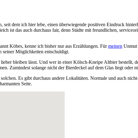
en, seit dem ich hier lebe, einen überwiegende positiven Eindruck hinte
ich ist das auch durchaus fair, denn Städte mit freundlichen, serviceo
nannt Köbes, kenne ich bisher nur aus Erzählungen. Für
meinen
Unmut i
 seiner Möglichkeiten entschuldigt.
eber bleiben lässt. Und wer in einer Kölsch-Kneipe Altbier bestellt, d
n. Zumindest solange nicht der Bierdeckel auf dem Glas liegt oder ma
 solchen. Es gibt durchaus andere Lokalitäten. Normale und auch nich
harmanten Seite.