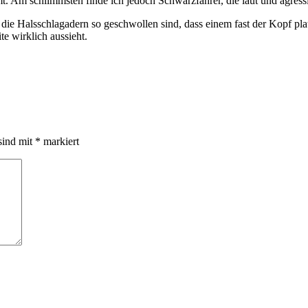
Am schlimmsten finde ich jedoch Schwarzfahrer, die laut und agressi
die Halsschlagadern so geschwollen sind, dass einem fast der Kopf pla
te wirklich aussieht.
sind mit
*
markiert