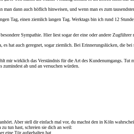
nn man dann auch höflich hinweisen, und wenn man es zum tausendsten
angen Tag, einen ziemlich langen Tag. Werktags bin ich rund 12 Stun
esondere Sympathie. Hier liest sogar der eine oder andere Zugführer mi
ja, es hat auch geregnet, sogar ziemlich. Bei Erinnerungslücken, die 
hlt mir wirklich das Verständnis für die Art des Kundenumgangs. Tut mi
as zumindest ab und an versuchen würden.
 anhört. Aber stell dir einfach mal vor, du machst den in Köln wahrsche
 tun hast, schreien sie dich an weil:
her eine Tür aufgehalten hat