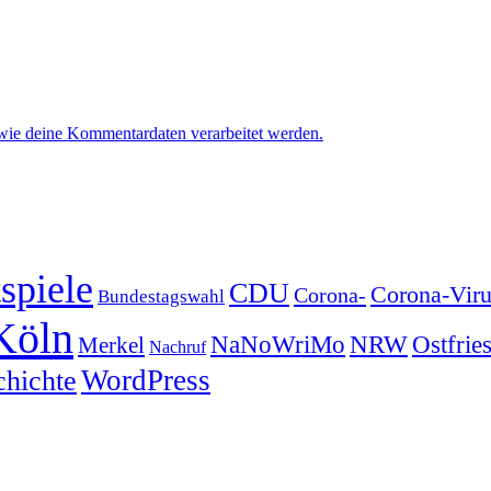
 wie deine Kommentardaten verarbeitet werden.
spiele
CDU
Corona-Viru
Corona-
Bundestagswahl
Köln
NRW
Ostfrie
NaNoWriMo
Merkel
Nachruf
WordPress
chichte