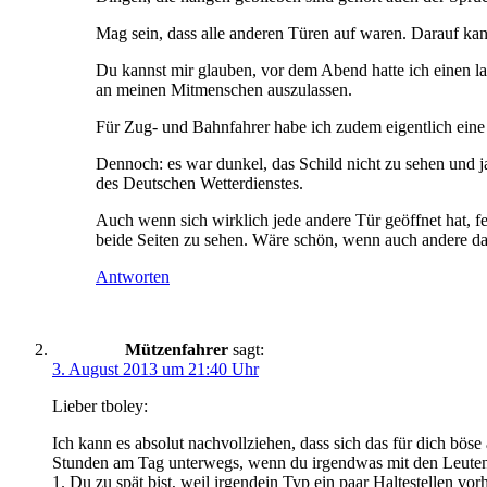
Mag sein, dass alle anderen Türen auf waren. Darauf ka
Du kannst mir glauben, vor dem Abend hatte ich einen l
an meinen Mitmenschen auszulassen.
Für Zug- und Bahnfahrer habe ich zudem eigentlich eine b
Dennoch: es war dunkel, das Schild nicht zu sehen und 
des Deutschen Wetterdienstes.
Auch wenn sich wirklich jede andere Tür geöffnet hat, fe
beide Seiten zu sehen. Wäre schön, wenn auch andere d
Antworten
Mützenfahrer
sagt:
3. August 2013 um 21:40 Uhr
Lieber tboley:
Ich kann es absolut nachvollziehen, dass sich das für dich böse
Stunden am Tag unterwegs, wenn du irgendwas mit den Leuten zu
1. Du zu spät bist, weil irgendein Typ ein paar Haltestellen vor