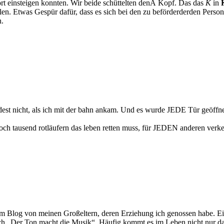
ort einsteigen konnten. Wir beide schüttelten denÂ Kopf. Das das
K
in
en. Etwas Gespür dafür, dass es sich bei den zu beförderderden Person
n.
st nicht, als ich mit der bahn ankam. Und es wurde JEDE Tür geöffnet u
och tausend rotläufern das leben retten muss, für JEDEN anderen verkeh
sem Blog von meinen Großeltern, deren Erziehung ich genossen habe. E
ch „Der Ton macht die Musik“. Häufig kommt es im Leben nicht nur da