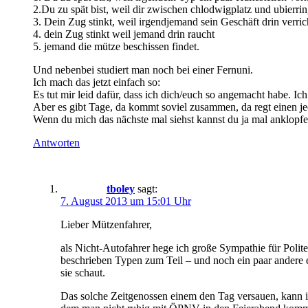
2.Du zu spät bist, weil dir zwischen chlodwigplatz und ubierri
3. Dein Zug stinkt, weil irgendjemand sein Geschäft drin verric
4. dein Zug stinkt weil jemand drin raucht
5. jemand die mütze beschissen findet.
Und nebenbei studiert man noch bei einer Fernuni.
Ich mach das jetzt einfach so:
Es tut mir leid dafür, dass ich dich/euch so angemacht habe. I
Aber es gibt Tage, da kommt soviel zusammen, da regt einen jed
Wenn du mich das nächste mal siehst kannst du ja mal anklopfen
Antworten
tboley
sagt:
7. August 2013 um 15:01 Uhr
Lieber Mützenfahrer,
als Nicht-Autofahrer hege ich große Sympathie für Polite
beschrieben Typen zum Teil – und noch ein paar andere e
sie schaut.
Das solche Zeitgenossen einem den Tag versauen, kann ich 