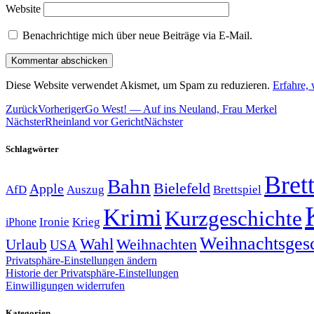
Website
Benachrichtige mich über neue Beiträge via E-Mail.
Diese Website verwendet Akismet, um Spam zu reduzieren.
Erfahre,
Zurück
Vorheriger
Go West! — Auf ins Neuland, Frau Merkel
Nächster
Rheinland vor Gericht
Nächster
Schlagwörter
Brett
Bahn
Bielefeld
Apple
Auszug
AfD
Brettspiel
Krimi
Kurzgeschichte
Krieg
Ironie
iPhone
Weihnachtsges
Wahl
Weihnachten
Urlaub
USA
Privatsphäre-Einstellungen ändern
Historie der Privatsphäre-Einstellungen
Einwilligungen widerrufen
Kategorien