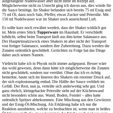
aufgefangene Nudelwasser aber nicht mehr im Rezept auf.
Möglicherweise nicht zu Unrecht ging ich davon aus, dies würde für
die Sauce benötigt. Im Shaker befanden sich bereits 75 ml Essig und
75 ml Öl, dazu noch Salz, Pfeffer, etwas Zucker und Petersilie. Mit
150 ml Nudelwasser war im Shaker noch ausreichend Luft.
Es sollte kurz noch erwähnt werden, dass der Shaker wirklich gut
ist. Mein erstes Stück
Tupperware
im Haushalt. Er verschließt
luftdicht, selbst beim Transport läuft aus ihm keine Salatsauce aus.
Der Haupteinsatzzweck eines Shakers ist aber nicht der Transport
von fertiger Salatsauce, sondern ihre Zubereitung. Dazu werden die
Zutaten ordentlich geschüttelt. Gerüchten zu Folge hat das Dinge
daher auch seinen Namen.
Vielleicht habe ich in Physik nicht immer aufgepasst. Besser wäre
das wohl gewesen, denn dann hätte ich möglicherweise die Zutaten
nicht geschüttelt, sondern nur verrührt. Ohne das ich es richtig
bemerkte, baute sich im Inneren des Shakers ein enormer Druck auf,
der sich explosionsartig entlud. Die Hälfte der Sauce verblieb im
Gefäß. Der Rest, nun ja, verteilte sich anderweitig sehr gut. Und
ganz ehrlich, kleingehackte Petersilie sieht auf der Küchenwand
nicht besonders schön aus. Wand, Boden, Fenster – alles hatte
ordentlich Spritzer abbekommen. Eine Mischung aus den Gewürzen
und der Essig-Öl-Mischung. Als Erklärung habe ich nur die
Reaktion anzubieten, welche zu beobachten ist, wenn man in heißes