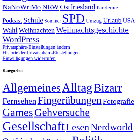
NRW
Ostfriesland
NaNoWriMo
Pandemie
SPD
Schule
Urlaub
Podcast
USA
Sommer
Umzug
Weihnachtsgeschichte
Wahl
Weihnachten
WordPress
Privatsphäre-Einstellungen ändern
Historie der Privatsphäre-Einstellungen
Einwilligungen widerrufen
Kategorien
Alltag
Allgemeines
Bizarr
Fingerübungen
Fernsehen
Fotografie
Games
Gehversuche
Gesellschaft
Lesen
Nerdworld