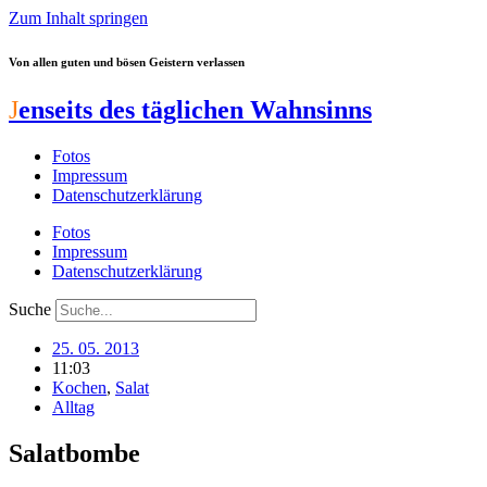
Zum Inhalt springen
Von allen guten und bösen Geistern verlassen
J
enseits des täglichen Wahnsinns
Fotos
Impressum
Datenschutzerklärung
Fotos
Impressum
Datenschutzerklärung
Suche
25. 05. 2013
11:03
Kochen
,
Salat
Alltag
Salatbombe