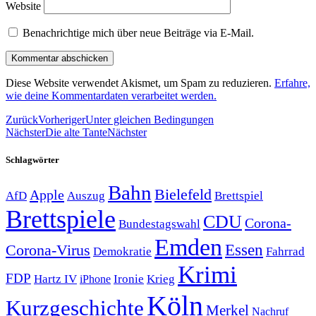
Website
Benachrichtige mich über neue Beiträge via E-Mail.
Diese Website verwendet Akismet, um Spam zu reduzieren.
Erfahre,
wie deine Kommentardaten verarbeitet werden.
Zurück
Vorheriger
Unter gleichen Bedingungen
Nächster
Die alte Tante
Nächster
Schlagwörter
Bahn
Bielefeld
Apple
Auszug
AfD
Brettspiel
Brettspiele
CDU
Corona-
Bundestagswahl
Emden
Corona-Virus
Essen
Demokratie
Fahrrad
Krimi
FDP
Hartz IV
Krieg
Ironie
iPhone
Köln
Kurzgeschichte
Merkel
Nachruf