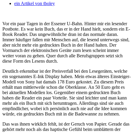
ein Artikel von
tboley
Vor ein paar Tagen in der Essener U-Bahn. Hinter mir ein lesender
Postbote. Es war kein Buch, das er in der Hand hielt, sondern ein E-
Book Reader. Das ungewöhnliche dran ist das normale daran.
Immer häufiger fallen mir Menschen auf, die lesend unterwegs sind,
aber nicht mehr ein gedrucktes Buch in der Hand halten. Der
Vormarsch der elektronischen Geräte zum lesen scheint immer
weiter voran zu gehen. Quer durch alle Berufsgruppen setzt sich
diese Form des Lesens durch.
Deutlich erkennbar ist der Preisverfall bei den Lesegeräten, welche
ein sogenanntes E-Ink Display haben. Mein etwas älteres Einsteiger-
Modell von Sony hat damals 178 Euro gekostet. Zu diesem Preis
erhält man mittlerweile schon die Oberklasse. An 50 Euro geht es
bei aktuellen Modellen los. Gegenüber einem gedruckten Buch
haben die Reader ein paar Vorteile. Sie sind leichter und man kann
mehr als ein Buch mit sich herumtragen. Allerdings sind sie auch
empfindlicher, wobei ich persönlich auch nie auf die Idee kommen
würde, ein gedrucktes Buch mit in die Badewanne zu nehmen.
Das was ihnen wirklich fehlt, ist der Geruch von Papier. Gerade das
gehört mehr noch als das haptische Gefühl beim umblättern der