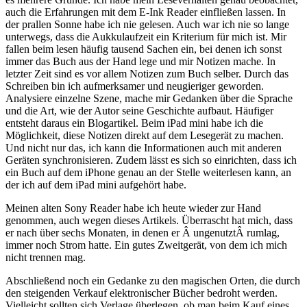
auch die Erfahrungen mit dem E-Ink Reader einfließen lassen. In
der prallen Sonne habe ich nie gelesen. Auch war ich nie so lange
unterwegs, dass die Aukkulaufzeit ein Kriterium für mich ist. Mir
fallen beim lesen häufig tausend Sachen ein, bei denen ich sonst
immer das Buch aus der Hand lege und mir Notizen mache. In
letzter Zeit sind es vor allem Notizen zum Buch selber. Durch das
Schreiben bin ich aufmerksamer und neugieriger geworden.
Analysiere einzelne Szene, mache mir Gedanken über die Sprache
und die Art, wie der Autor seine Geschichte aufbaut. Häufiger
entsteht daraus ein Blogartikel. Beim iPad mini habe ich die
Möglichkeit, diese Notizen direkt auf dem Lesegerät zu machen.
Und nicht nur das, ich kann die Informationen auch mit anderen
Geräten synchronisieren. Zudem lässt es sich so einrichten, dass ich
ein Buch auf dem iPhone genau an der Stelle weiterlesen kann, an
der ich auf dem iPad mini aufgehört habe.
Meinen alten Sony Reader habe ich heute wieder zur Hand
genommen, auch wegen dieses Artikels. Überrascht hat mich, dass
er nach über sechs Monaten, in denen er Â ungenutztÂ rumlag,
immer noch Strom hatte. Ein gutes Zweitgerät, von dem ich mich
nicht trennen mag.
Abschließend noch ein Gedanke zu den magischen Orten, die durch
den steigenden Verkauf elektronischer Bücher bedroht werden.
Vielleicht sollten sich Verlage überlegen, ob man beim Kauf eines