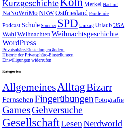
Köln
Kurzgeschichte
Merkel
Nachruf
NRW
Ostfriesland
NaNoWriMo
Pandemie
SPD
Schule
Urlaub
Podcast
USA
Sommer
Umzug
Weihnachtsgeschichte
Wahl
Weihnachten
WordPress
Privatsphäre-Einstellungen ändern
Historie der Privatsphäre-Einstellungen
Einwilligungen widerrufen
Kategorien
Alltag
Allgemeines
Bizarr
Fingerübungen
Fernsehen
Fotografie
Games
Gehversuche
Gesellschaft
Lesen
Nerdworld