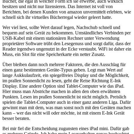
Bücher, die egal in welcher Form ich sie erwerbe, auch wirklich
besitzen und nicht nur lizensieren. Das Internet ist voll von
Berichten, bei denen Kunden von amazon unvermittelt erlebten, wie
schnell sich ihr virtuelles Bücherregal wieder geleert hatte.
Wer viel liest, sollte Wert darauf legen, Nachschub schnell und
bequem auf sein Gerät zu bekommen. Umständliches Verbinden per
USB-Kabel mit einem stationären Rechner unter Verwendung
proprietärer Software trübt den Lesegenuss und sorgt dafür, dass der
Reader irgendwo ungenutzt in der Ecke verstaubt. WiFi ist daher ein
Muss, ein Slot für eine Speicherkarte ein netter Zusatz.
Über bleiben dann noch mehrere Faktoren, die den Ausschlag für
einen ganz bestimmten Geräte-Typus geben. Legt man Wert auf
lange Aukkulaufzeit, ein spiegelfreies Display und die Möglichkeit,
im prallen Sonnenlicht zu lesen, geht die Reise Richtung E-Ink
Display. Eine andere Option sind Tablet-Computer wie das iPad.
Hier muss man Abstriche machen in allen den oben erwähnten
Punkten. Lesen im prallen Sonnenlicht ist nicht möglich. Preislich
spielen die Tablet-Computer auch in einer ganz anderen Liga. Dafür
gewinnt man mit dem, was man sonst noch mit den Geräten machen
kann – wer das nicht will oder möchte, ist mit einem E-Ink Gerät
besser beraten.
Bei mir fiel die Entscheidung zugunsten eines iPad mini. Dafür gab
es mehrere Gründe. Ich habe mein Leseverhalten genau beobachtet,