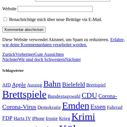
Website
Benachrichtige mich über neue Beiträge via E-Mail.
Diese Website verwendet Akismet, um Spam zu reduzieren.
Erfahre,
wie deine Kommentardaten verarbeitet werden.
Zurück
Vorheriger
Gute Aussichten
Nächster
Wir sind doch Schwestern
Nächster
Schlagwörter
Bahn
Bielefeld
Apple
Auszug
AfD
Brettspiel
Brettspiele
CDU
Corona-
Bundestagswahl
Emden
Corona-Virus
Essen
Demokratie
Fahrrad
Krimi
FDP
Hartz IV
Krieg
Ironie
iPhone