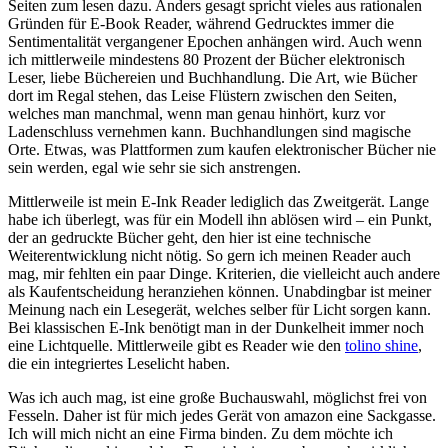
Seiten zum lesen dazu. Anders gesagt spricht vieles aus rationalen
Gründen für E-Book Reader, während Gedrucktes immer die
Sentimentalität vergangener Epochen anhängen wird. Auch wenn
ich mittlerweile mindestens 80 Prozent der Bücher elektronisch
Leser, liebe Büchereien und Buchhandlung. Die Art, wie Bücher
dort im Regal stehen, das Leise Flüstern zwischen den Seiten,
welches man manchmal, wenn man genau hinhört, kurz vor
Ladenschluss vernehmen kann. Buchhandlungen sind magische
Orte. Etwas, was Plattformen zum kaufen elektronischer Bücher nie
sein werden, egal wie sehr sie sich anstrengen.
Mittlerweile ist mein E-Ink Reader lediglich das Zweitgerät. Lange
habe ich überlegt, was für ein Modell ihn ablösen wird – ein Punkt,
der an gedruckte Bücher geht, den hier ist eine technische
Weiterentwicklung nicht nötig. So gern ich meinen Reader auch
mag, mir fehlten ein paar Dinge. Kriterien, die vielleicht auch andere
als Kaufentscheidung heranziehen können. Unabdingbar ist meiner
Meinung nach ein Lesegerät, welches selber für Licht sorgen kann.
Bei klassischen E-Ink benötigt man in der Dunkelheit immer noch
eine Lichtquelle. Mittlerweile gibt es Reader wie den
tolino shine
,
die ein integriertes Leselicht haben.
Was ich auch mag, ist eine große Buchauswahl, möglichst frei von
Fesseln. Daher ist für mich jedes Gerät von amazon eine Sackgasse.
Ich will mich nicht an eine Firma binden. Zu dem möchte ich