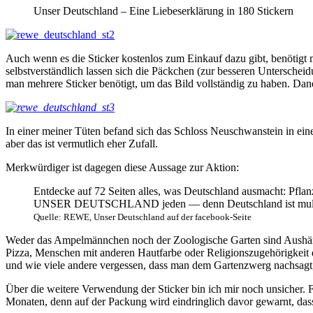
Unser Deutschland – Eine Liebeserklärung in 180 Stickern
Auch wenn es die Sticker kostenlos zum Einkauf dazu gibt, benötig
selbstverständlich lassen sich die Päckchen (zur besseren Unterschei
man mehrere Sticker benötigt, um das Bild vollständig zu haben. Dane
In einer meiner Tüten befand sich das Schloss Neuschwanstein in einer
aber das ist vermutlich eher Zufall.
Merkwürdiger ist dagegen diese Aussage zur Aktion:
Entdecke auf 72 Seiten alles, was Deutschland ausmacht: Pfl
UNSER DEUTSCHLAND jeden — denn Deutschland ist multik
Quelle: REWE, Unser Deutschland auf der facebook-Seite
Weder das Ampelmännchen noch der Zoologische Garten sind Aushängesc
Pizza, Menschen mit anderen Hautfarbe oder Religionszugehörigkeit da
und wie viele andere vergessen, dass man dem Gartenzwerg nachsagt
Über die weitere Verwendung der Sticker bin ich mir noch unsicher. F
Monaten, denn auf der Packung wird eindringlich davor gewarnt, dass 