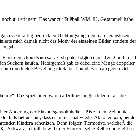
ich noch gut erinnern. Das war zur Fußball-WM ’82. Gesammelt habe
 gab es ein farbig bedruckten Dichtungsring, den man herauslösen
nierte mich damals nicht das Motiv der einzelnen Bilder, sondern der
ten gab.
Film, den ich im Kino sah. Erst später folgten dann Teil 2 und Teil 1
 den Stickern kaufen. Naturgemäß gab es dabei eine Menge doppelter
h dann durch eine Bestellung direkt bei Panini, wo man gegen viel
ering“. Die Spielkarten waren allerdings ungleich teurer als die
u einer Änderung der Einkaufsgewohnheiten. Bis zu dem Zeitpunkt
edenfalls fiel uns auf, dass es immer mal wieder Aktionen gab, bei der
wartenden Kindern schenkten. Dann folgten Tiermotive, welcheÂ die
aß
„. Schwarz, rot toll, bewirbt der Konzern seine Reihe und greift so