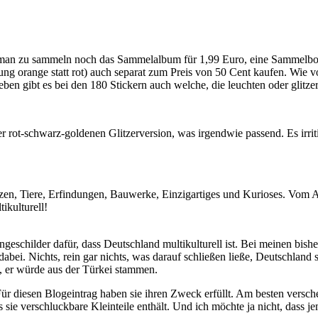
t man zu sammeln noch das Sammelalbum für 1,99 Euro, eine Sammelbo
dung orange statt rot) auch separat zum Preis von 50 Cent kaufen. Wie 
ben gibt es bei den 180 Stickern auch welche, die leuchten oder glitze
 rot-schwarz-goldenen Glitzerversion, was irgendwie passend. Es irritie
anzen, Tiere, Erfindungen, Bauwerke, Einzigartiges und Kurioses. Vom
ulturell!
hilder dafür, dass Deutschland multikulturell ist. Bei meinen bisher
bei. Nichts, rein gar nichts, was darauf schließen ließe, Deutschland 
, er würde aus der Türkei stammen.
ür diesen Blogeintrag haben sie ihren Zweck erfüllt. Am besten versch
sie verschluckbare Kleinteile enthält. Und ich möchte ja nicht, dass j