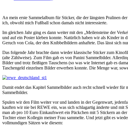
An mein erste Sammelalbum für Sticker, die der längsten Pralinen d
ich, obwohl mich Fußball schon damals nicht interessierte.
Im gleichen Jahr ging es dann weiter mit den „Meilensteine der Verk
und auf ein Poster kleben konnte. Natürlich haben wir als Kinder in 
Geruch von Cola, der den Knibbelbildern anhaftete. Das lässt sich nu
Das folgende Jahr brachte dann wieder klassische Sticker zum Kinofilm
(alte Zählweise). Zum Film gab es von Panini Sammelbilder. Allerdin
Bilder und trotz fleißigen Tauschens (so was wie Internet gab es dama
Taschengeld einzelnen Bilder erwerben konnte. Die Menge war, soweit 
Damit endet das Kapitel Sammelbilder auch recht schnell wieder für mi
Sammelbilder.
Spulen wir den Film weiter vor und landen in der Gegenwart, jedenf
kauften wir nie bei REWE ein, was sich schlagartig änderte und mit Si
man ab pro 10 Euro Einkaufswert ein Päckchen mit 5 Stickern an der 
Tochter einer Kollegin meiner Frau sammelte. Und jetzt gibt es wie
vollmundigen Sätzen wie diesem: