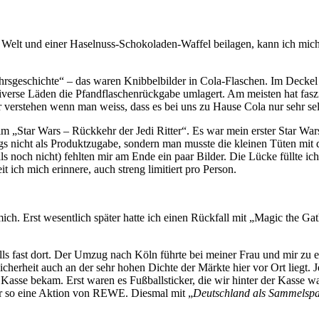
er Welt und einer Haselnuss-Schokoladen-Waffel beilagen, kann ich m
ehrsgeschichte“ – das waren Knibbelbilder in Cola-Flaschen. Im Deckel
diverse Läden die Pfandflaschenrückgabe umlagert. Am meisten hat faszi
r verstehen wenn man weiss, dass es bei uns zu Hause Cola nur sehr sel
 „Star Wars – Rückkehr der Jedi Ritter“. Es war mein erster Star Wars 
gs nicht als Produktzugabe, sondern man musste die kleinen Tüten mit
ls noch nicht) fehlten mir am Ende ein paar Bilder. Die Lücke füllte ic
ich mich erinnere, auch streng limitiert pro Person.
ch. Erst wesentlich später hatte ich einen Rückfall mit „Magic the Gath
alls fast dort. Der Umzug nach Köln führte bei meiner Frau und mir z
cherheit auch an der sehr hohen Dichte der Märkte hier vor Ort liegt. J
Kasse bekam. Erst waren es Fußballsticker, die wir hinter der Kasse 
der so eine Aktion von REWE. Diesmal mit „
Deutschland als Sammelsp