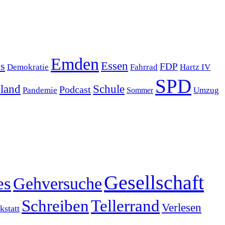
Emden
s
Essen
FDP
Demokratie
Hartz IV
Fahrrad
SPD
sland
Schule
Podcast
Pandemie
Sommer
Umzug
Gesellschaft
es
Gehversuche
Schreiben
Tellerrand
Verlesen
statt