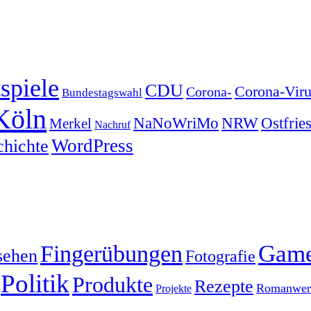
spiele
CDU
Corona-Viru
Corona-
Bundestagswahl
Köln
NRW
Ostfrie
NaNoWriMo
Merkel
Nachruf
WordPress
chichte
Gam
Fingerübungen
sehen
Fotografie
Politik
Produkte
Rezepte
Romanwerk
Projekte