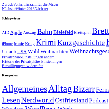
Zurück
Vorheriger
Zahl für die Mauer
Nächster
Winter 2013
Nächster
Schlagwörter
Brett
Bahn
Bielefeld
Apple
Auszug
AfD
Brettspiel
Krimi
Kurzgeschichte
Krieg
Ironie
iPhone
Weihnachtsges
Wahl
Weihnachten
Urlaub
USA
Privatsphäre-Einstellungen ändern
Historie der Privatsphäre-Einstellungen
Einwilligungen widerrufen
Kategorien
Alltag
Allgemeines
Bizarr
Fern
Lesen
Nerdworld
Ostfriesland
Podcast
WordPress
Work