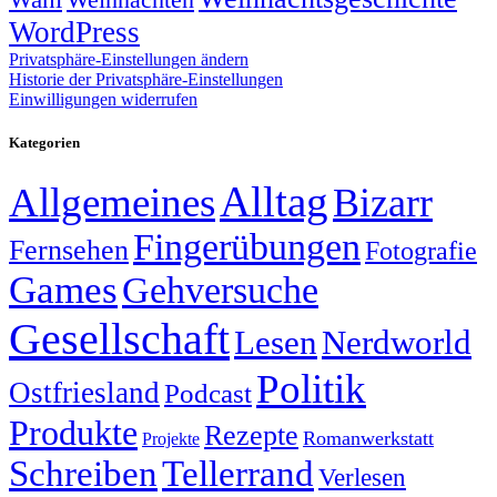
WordPress
Privatsphäre-Einstellungen ändern
Historie der Privatsphäre-Einstellungen
Einwilligungen widerrufen
Kategorien
Alltag
Allgemeines
Bizarr
Fingerübungen
Fernsehen
Fotografie
Games
Gehversuche
Gesellschaft
Lesen
Nerdworld
Politik
Ostfriesland
Podcast
Produkte
Rezepte
Romanwerkstatt
Projekte
Schreiben
Tellerrand
Verlesen