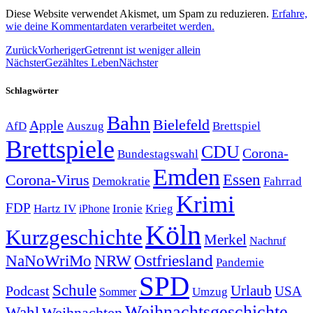
Diese Website verwendet Akismet, um Spam zu reduzieren.
Erfahre,
wie deine Kommentardaten verarbeitet werden.
Zurück
Vorheriger
Getrennt ist weniger allein
Nächster
Gezähltes Leben
Nächster
Schlagwörter
Bahn
Bielefeld
Apple
Auszug
AfD
Brettspiel
Brettspiele
CDU
Corona-
Bundestagswahl
Emden
Corona-Virus
Essen
Demokratie
Fahrrad
Krimi
FDP
Hartz IV
Krieg
Ironie
iPhone
Köln
Kurzgeschichte
Merkel
Nachruf
NRW
Ostfriesland
NaNoWriMo
Pandemie
SPD
Schule
Urlaub
Podcast
USA
Sommer
Umzug
Weihnachtsgeschichte
Wahl
Weihnachten