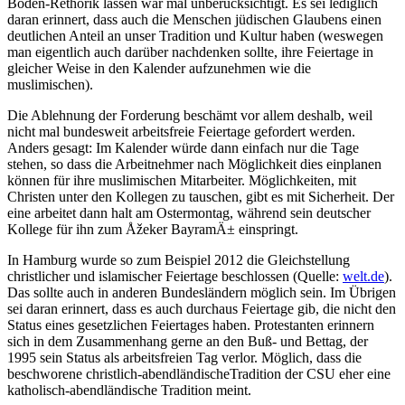
Boden-Rethorik lassen war mal unberücksichtigt. Es sei lediglich
daran erinnert, dass auch die Menschen jüdischen Glaubens einen
deutlichen Anteil an unser Tradition und Kultur haben (weswegen
man eigentlich auch darüber nachdenken sollte, ihre Feiertage in
gleicher Weise in den Kalender aufzunehmen wie die
muslimischen).
Die Ablehnung der Forderung beschämt vor allem deshalb, weil
nicht mal bundesweit arbeitsfreie Feiertage gefordert werden.
Anders gesagt: Im Kalender würde dann einfach nur die Tage
stehen, so dass die Arbeitnehmer nach Möglichkeit dies einplanen
können für ihre muslimischen Mitarbeiter. Möglichkeiten, mit
Christen unter den Kollegen zu tauschen, gibt es mit Sicherheit. Der
eine arbeitet dann halt am Ostermontag, während sein deutscher
Kollege für ihn zum Åžeker BayramÄ± einspringt.
In Hamburg wurde so zum Beispiel 2012 die Gleichstellung
christlicher und islamischer Feiertage beschlossen (Quelle:
welt.de
).
Das sollte auch in anderen Bundesländern möglich sein. Im Übrigen
sei daran erinnert, dass es auch durchaus Feiertage gib, die nicht den
Status eines gesetzlichen Feiertages haben. Protestanten erinnern
sich in dem Zusammenhang gerne an den Buß- und Bettag, der
1995 sein Status als arbeitsfreien Tag verlor. Möglich, dass die
beschworene christlich-abendländischeTradition der CSU eher eine
katholisch-abendländische Tradition meint.