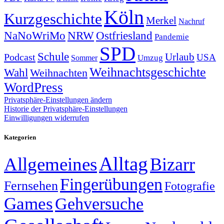
Köln
Kurzgeschichte
Merkel
Nachruf
NRW
Ostfriesland
NaNoWriMo
Pandemie
SPD
Schule
Urlaub
Podcast
USA
Sommer
Umzug
Weihnachtsgeschichte
Wahl
Weihnachten
WordPress
Privatsphäre-Einstellungen ändern
Historie der Privatsphäre-Einstellungen
Einwilligungen widerrufen
Kategorien
Alltag
Allgemeines
Bizarr
Fingerübungen
Fernsehen
Fotografie
Games
Gehversuche