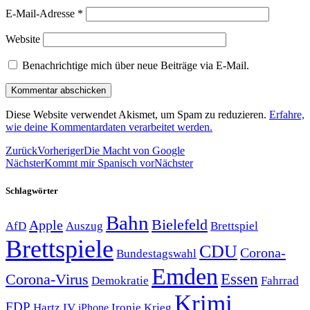
E-Mail-Adresse
*
Website
Benachrichtige mich über neue Beiträge via E-Mail.
Diese Website verwendet Akismet, um Spam zu reduzieren.
Erfahre,
wie deine Kommentardaten verarbeitet werden.
Zurück
Vorheriger
Die Macht von Google
Nächster
Kommt mir Spanisch vor
Nächster
Schlagwörter
Bahn
Bielefeld
Apple
Auszug
AfD
Brettspiel
Brettspiele
CDU
Corona-
Bundestagswahl
Emden
Corona-Virus
Essen
Demokratie
Fahrrad
Krimi
FDP
Hartz IV
Krieg
Ironie
iPhone