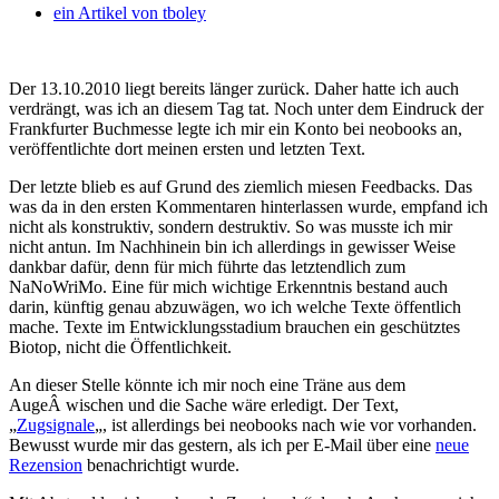
ein Artikel von
tboley
Der 13.10.2010 liegt bereits länger zurück. Daher hatte ich auch
verdrängt, was ich an diesem Tag tat. Noch unter dem Eindruck der
Frankfurter Buchmesse legte ich mir ein Konto bei neobooks an,
veröffentlichte dort meinen ersten und letzten Text.
Der letzte blieb es auf Grund des ziemlich miesen Feedbacks. Das
was da in den ersten Kommentaren hinterlassen wurde, empfand ich
nicht als konstruktiv, sondern destruktiv. So was musste ich mir
nicht antun. Im Nachhinein bin ich allerdings in gewisser Weise
dankbar dafür, denn für mich führte das letztendlich zum
NaNoWriMo. Eine für mich wichtige Erkenntnis bestand auch
darin, künftig genau abzuwägen, wo ich welche Texte öffentlich
mache. Texte im Entwicklungsstadium brauchen ein geschütztes
Biotop, nicht die Öffentlichkeit.
An dieser Stelle könnte ich mir noch eine Träne aus dem
AugeÂ wischen und die Sache wäre erledigt. Der Text,
„
Zugsignale
„, ist allerdings bei neobooks nach wie vor vorhanden.
Bewusst wurde mir das gestern, als ich per E-Mail über eine
neue
Rezension
benachrichtigt wurde.