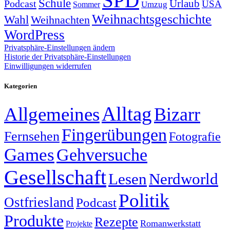
SPD
Schule
Urlaub
Podcast
USA
Sommer
Umzug
Weihnachtsgeschichte
Wahl
Weihnachten
WordPress
Privatsphäre-Einstellungen ändern
Historie der Privatsphäre-Einstellungen
Einwilligungen widerrufen
Kategorien
Alltag
Allgemeines
Bizarr
Fingerübungen
Fernsehen
Fotografie
Games
Gehversuche
Gesellschaft
Lesen
Nerdworld
Politik
Ostfriesland
Podcast
Produkte
Rezepte
Romanwerkstatt
Projekte