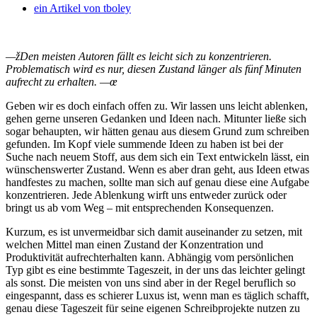
ein Artikel von
tboley
—žDen meisten Autoren fällt es leicht sich zu konzentrieren.
Problematisch wird es nur, diesen Zustand länger als fünf Minuten
aufrecht zu erhalten. —œ
Geben wir es doch einfach offen zu. Wir lassen uns leicht ablenken,
gehen gerne unseren Gedanken und Ideen nach. Mitunter ließe sich
sogar behaupten, wir hätten genau aus diesem Grund zum schreiben
gefunden.
Im Kopf viele summende Ideen zu haben ist bei der
Suche nach neuem Stoff, aus dem sich ein Text entwickeln lässt, ein
wünschenswerter Zustand. Wenn es aber dran geht, aus Ideen etwas
handfestes zu machen, sollte man sich auf genau diese eine Aufgabe
konzentrieren. Jede Ablenkung wirft uns entweder zurück oder
bringt us ab vom Weg – mit entsprechenden Konsequenzen.
Kurzum, es ist unvermeidbar sich damit auseinander zu setzen, mit
welchen Mittel man einen Zustand der Konzentration und
Produktivität aufrechterhalten kann. Abhängig vom persönlichen
Typ gibt es eine bestimmte Tageszeit, in der uns das leichter gelingt
als sonst. Die meisten von uns sind aber in der Regel beruflich so
eingespannt, dass es schierer Luxus ist, wenn man es täglich schafft,
genau diese Tageszeit für seine eigenen Schreibprojekte nutzen zu