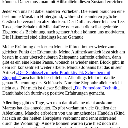
können. Daher muss man mit Hilfsmitteln diesen Zustand erreichen.
Jeder von uns hat dabei anderen Vorlieben. Die einen brauchen eine
bestimmte Musik im Hintergrund, während die anderen jegliche
Geräusche versuchen abzublocken. Der Duft aus einer frischen Tee-
Tasse, eine Schale mit Milchkaffee oder auch die selbst gedrehte
Zigarette als Belohnung nach getaner Arbeit können uns motivieren.
Die Hilfsmittel sind allerdings keine Garantie.
Meine Erfahrung der letzten Monate führen immer wieder zum
gleichen Punkt der Erkenntnis. Meine Aufmerksamkeit lässt sich am
besten in einer überschaubaren Zeitspanne aufrecht erhalten, dann
gibt es ein eine kleine Pause, wonach es wieder einen Block gibt, in
dem ich konzentriert weiter arbeite. Marcus Johanus hat das in sein
Artikel
„Der Schlüssel zu mehr Produktivität: Schreiben mit
Stoppuhr“
anschaulich beschrieben. Allerdings fehlt mir da die
genau Benennung des Schlüssels. Nur eine Stoppuhr alleine reicht
nicht aus. Für mich ist dieser Schlüssel „
Die Pomodoro Technik
„.
Damit habe ich durchweg positive Erfahrungen gemacht.
Allerdings gibt es Tage, wo man damit alleine nicht auskommt.
Marcus hat das angedeutet. Es gibt verdammt viele Quellen der
Ablenkung. Manche erfordern von uns umgehendes Handeln (Kind
hat sich an der heißen Herdplatte verbrannt und rennt schreiend
durch die Wohnung). Andere können warten (wie hieß noch mal