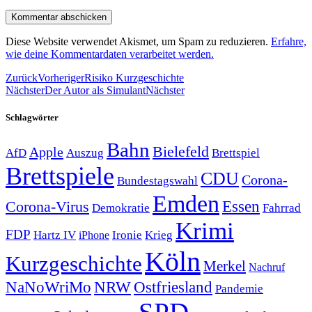
Diese Website verwendet Akismet, um Spam zu reduzieren.
Erfahre,
wie deine Kommentardaten verarbeitet werden.
Zurück
Vorheriger
Risiko Kurzgeschichte
Nächster
Der Autor als Simulant
Nächster
Schlagwörter
Bahn
Bielefeld
Apple
Auszug
AfD
Brettspiel
Brettspiele
CDU
Corona-
Bundestagswahl
Emden
Corona-Virus
Essen
Demokratie
Fahrrad
Krimi
FDP
Hartz IV
Krieg
Ironie
iPhone
Köln
Kurzgeschichte
Merkel
Nachruf
NRW
Ostfriesland
NaNoWriMo
Pandemie