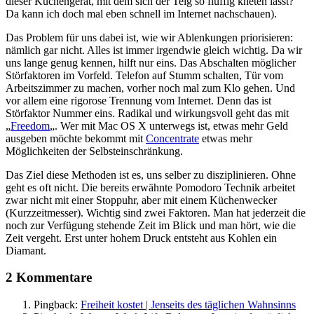
dieser Küchengerät, mit dem sich der Teig so fluffig kneten lässt?
Da kann ich doch mal eben schnell im Internet nachschauen).
Das Problem für uns dabei ist, wie wir Ablenkungen priorisieren:
nämlich gar nicht. Alles ist immer irgendwie gleich wichtig. Da wir
uns lange genug kennen, hilft nur eins. Das Abschalten möglicher
Störfaktoren im Vorfeld. Telefon auf Stumm schalten, Tür vom
Arbeitszimmer zu machen, vorher noch mal zum Klo gehen. Und
vor allem eine rigorose Trennung vom Internet. Denn das ist
Störfaktor Nummer eins. Radikal und wirkungsvoll geht das mit
„
Freedom
„. Wer mit Mac OS X unterwegs ist, etwas mehr Geld
ausgeben möchte bekommt mit
Concentrate
etwas mehr
Möglichkeiten der Selbsteinschränkung.
Das Ziel diese Methoden ist es, uns selber zu disziplinieren. Ohne
geht es oft nicht. Die bereits erwähnte Pomodoro Technik arbeitet
zwar nicht mit einer Stoppuhr, aber mit einem Küchenwecker
(Kurzzeitmesser). Wichtig sind zwei Faktoren. Man hat jederzeit die
noch zur Verfügung stehende Zeit im Blick und man hört, wie die
Zeit vergeht. Erst unter hohem Druck entsteht aus Kohlen ein
Diamant.
2 Kommentare
Pingback:
Freiheit kostet | Jenseits des täglichen Wahnsinns