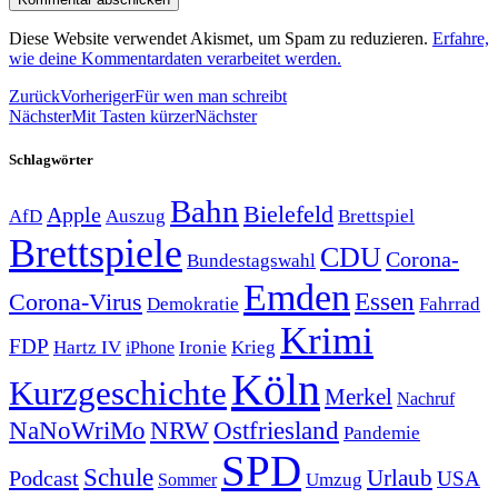
Diese Website verwendet Akismet, um Spam zu reduzieren.
Erfahre,
wie deine Kommentardaten verarbeitet werden.
Zurück
Vorheriger
Für wen man schreibt
Nächster
Mit Tasten kürzer
Nächster
Schlagwörter
Bahn
Bielefeld
Apple
Auszug
AfD
Brettspiel
Brettspiele
CDU
Corona-
Bundestagswahl
Emden
Corona-Virus
Essen
Demokratie
Fahrrad
Krimi
FDP
Hartz IV
Krieg
Ironie
iPhone
Köln
Kurzgeschichte
Merkel
Nachruf
NRW
Ostfriesland
NaNoWriMo
Pandemie
SPD
Schule
Urlaub
Podcast
USA
Sommer
Umzug