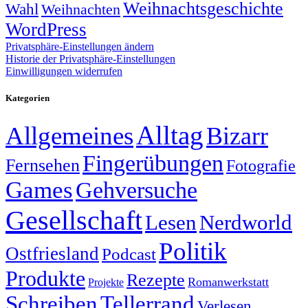
Weihnachtsgeschichte
Wahl
Weihnachten
WordPress
Privatsphäre-Einstellungen ändern
Historie der Privatsphäre-Einstellungen
Einwilligungen widerrufen
Kategorien
Alltag
Allgemeines
Bizarr
Fingerübungen
Fernsehen
Fotografie
Games
Gehversuche
Gesellschaft
Lesen
Nerdworld
Politik
Ostfriesland
Podcast
Produkte
Rezepte
Romanwerkstatt
Projekte
Schreiben
Tellerrand
Verlesen