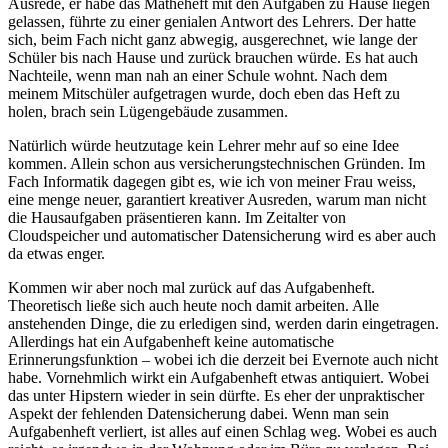
Ausrede, er habe das Matheheft mit den Aufgaben zu Hause liegen
gelassen, führte zu einer genialen Antwort des Lehrers. Der hatte
sich, beim Fach nicht ganz abwegig, ausgerechnet, wie lange der
Schüler bis nach Hause und zurück brauchen würde. Es hat auch
Nachteile, wenn man nah an einer Schule wohnt. Nach dem
meinem Mitschüler aufgetragen wurde, doch eben das Heft zu
holen, brach sein Lügengebäude zusammen.
Natürlich würde heutzutage kein Lehrer mehr auf so eine Idee
kommen. Allein schon aus versicherungstechnischen Gründen. Im
Fach Informatik dagegen gibt es, wie ich von meiner Frau weiss,
eine menge neuer, garantiert kreativer Ausreden, warum man nicht
die Hausaufgaben präsentieren kann. Im Zeitalter von
Cloudspeicher und automatischer Datensicherung wird es aber auch
da etwas enger.
Kommen wir aber noch mal zurück auf das Aufgabenheft.
Theoretisch ließe sich auch heute noch damit arbeiten. Alle
anstehenden Dinge, die zu erledigen sind, werden darin eingetragen.
Allerdings hat ein Aufgabenheft keine automatische
Erinnerungsfunktion – wobei ich die derzeit bei Evernote auch nicht
habe. Vornehmlich wirkt ein Aufgabenheft etwas antiquiert. Wobei
das unter Hipstern wieder in sein dürfte. Es eher der unpraktischer
Aspekt der fehlenden Datensicherung dabei. Wenn man sein
Aufgabenheft verliert, ist alles auf einen Schlag weg. Wobei es auch