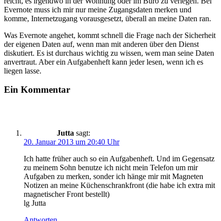
reicht, es irgendwo in der Wohnung oder im Büro zu verlegen. Bei
Evernote muss ich mir nur meine Zugangsdaten merken und
komme, Internetzugang vorausgesetzt, überall an meine Daten ran.
Was Evernote angehet, kommt schnell die Frage nach der Sicherheit
der eigenen Daten auf, wenn man mit anderen über den Dienst
diskutiert. Es ist durchaus wichtig zu wissen, wem man seine Daten
anvertraut. Aber ein Aufgabenheft kann jeder lesen, wenn ich es
liegen lasse.
Ein Kommentar
Jutta
sagt:
20. Januar 2013 um 20:40 Uhr
Ich hatte früher auch so ein Aufgabenheft. Und im Gegensatz
zu meinem Sohn benutze ich nicht mein Telefon um mir
Aufgaben zu merken, sonder ich hänge mir mit Magneten
Notizen an meine Küchenschrankfront (die habe ich extra mit
magnetischer Front bestellt)
lg Jutta
Antworten