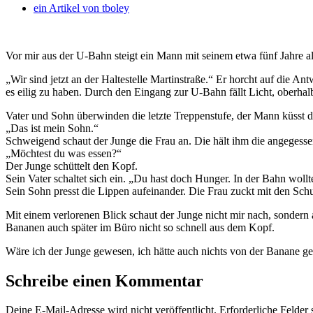
ein Artikel von
tboley
Vor mir aus der U-Bahn steigt ein Mann mit seinem etwa fünf Jahre 
„Wir sind jetzt an der Haltestelle Martinstraße.“ Er horcht auf die A
es eilig zu haben. Durch den Eingang zur U-Bahn fällt Licht, oberhal
Vater und Sohn überwinden die letzte Treppenstufe, der Mann küsst d
„Das ist mein Sohn.“
Schweigend schaut der Junge die Frau an. Die hält ihm die angegess
„Möchtest du was essen?“
Der Junge schüttelt den Kopf.
Sein Vater schaltet sich ein. „Du hast doch Hunger. In der Bahn woll
Sein Sohn presst die Lippen aufeinander. Die Frau zuckt mit den Schu
Mit einem verlorenen Blick schaut der Junge nicht mir nach, sondern 
Bananen auch später im Büro nicht so schnell aus dem Kopf.
Wäre ich der Junge gewesen, ich hätte auch nichts von der Banane ge
Schreibe einen Kommentar
Deine E-Mail-Adresse wird nicht veröffentlicht.
Erforderliche Felder 