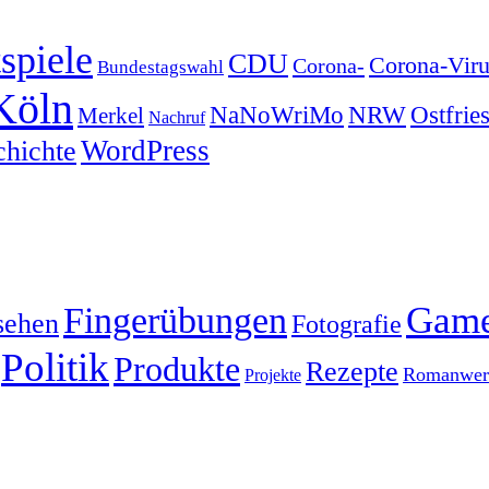
spiele
CDU
Corona-Viru
Corona-
Bundestagswahl
Köln
NRW
Ostfrie
NaNoWriMo
Merkel
Nachruf
WordPress
chichte
Gam
Fingerübungen
sehen
Fotografie
Politik
Produkte
Rezepte
Romanwerk
Projekte