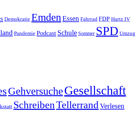
Emden
s
Essen
FDP
Demokratie
Hartz IV
Fahrrad
SPD
sland
Schule
Podcast
Pandemie
Sommer
Umzug
Gesellschaft
es
Gehversuche
Schreiben
Tellerrand
Verlesen
statt