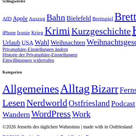
Schlagwörter
Brett
Bahn
Bielefeld
Apple
Auszug
AfD
Brettspiel
Krimi
Kurzgeschichte
Krieg
Ironie
iPhone
Weihnachtsges
Wahl
Weihnachten
Urlaub
USA
Privatsphäre-Einstellungen ändern
Historie der Privatsphäre-Einstellungen
Einwilligungen widerrufen
Kategorien
Alltag
Allgemeines
Bizarr
Fern
Lesen
Nerdworld
Ostfriesland
Podcast
WordPress
Work
Wandern
©2026 Jenseits des täglichen Wahnsinns | made with
in Ostfriesland