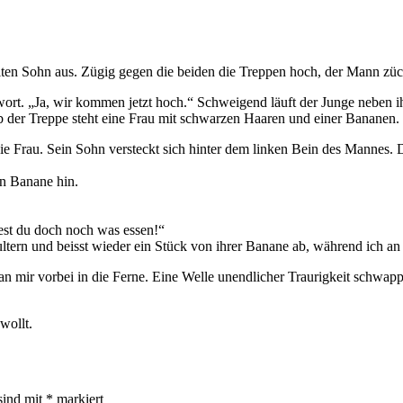
alten Sohn aus. Zügig gegen die beiden die Treppen hoch, der Mann züc
ntwort. „Ja, wir kommen jetzt hoch.“ Schweigend läuft der Junge neben 
b der Treppe steht eine Frau mit schwarzen Haaren und einer Bananen. 
ie Frau. Sein Sohn versteckt sich hinter dem linken Bein des Mannes. D
en Banane hin.
test du doch noch was essen!“
ltern und beisst wieder ein Stück von ihrer Banane ab, während ich an
an mir vorbei in die Ferne. Eine Welle unendlicher Traurigkeit schwapp
wollt.
sind mit
*
markiert