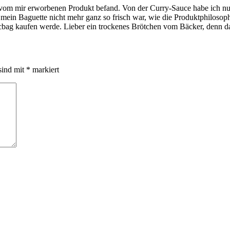
m vom mir erworbenen Produkt befand. Von der Curry-Sauce habe ich nur
ss mein Baguette nicht mehr ganz so frisch war, wie die Produktphiloso
ocbag kaufen werde. Lieber ein trockenes Brötchen vom Bäcker, denn das 
sind mit
*
markiert