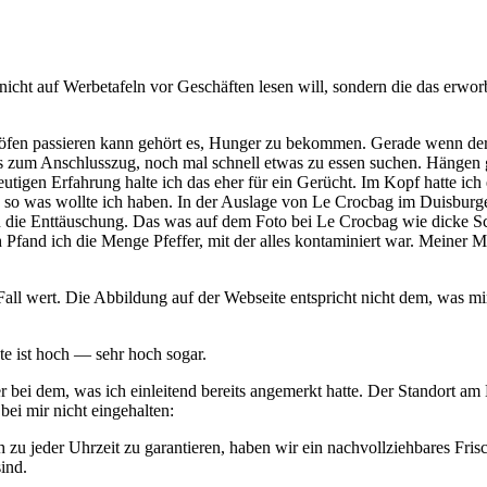
nicht auf Werbetafeln vor Geschäften lesen will, sondern die das erwo
n passieren kann gehört es, Hunger zu bekommen. Gerade wenn der zei
bis zum Anschlusszug, noch mal schnell etwas zu essen suchen. Hängen 
eutigen Erfahrung halte ich das eher für ein Gerücht. Im Kopf hatte ic
u so was wollte ich haben. In der Auslage von Le Crocbag im Duisburg
die Enttäuschung. Das was auf dem Foto bei Le Crocbag wie dicke Schei
h Pfand ich die Menge Pfeffer, mit der alles kontaminiert war. Meiner 
 Fall wert. Die Abbildung auf der Webseite entspricht nicht dem, was 
te ist hoch — sehr hoch sogar.
 bei dem, was ich einleitend bereits angemerkt hatte. Der Standort am 
i mir nicht eingehalten:
 jeder Uhrzeit zu garantieren, haben wir ein nachvollziehbares Frisch
ind.