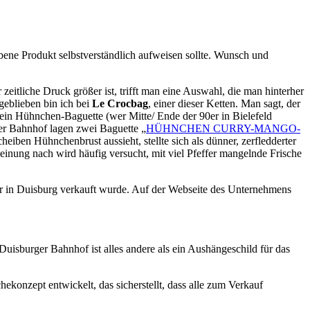
rbene Produkt selbstverständlich aufweisen sollte. Wunsch und
tliche Druck größer ist, trifft man eine Auswahl, die man hinterher
geblieben bin ich bei
Le Crocbag
, einer dieser Ketten. Man sagt, der
h ein Hühnchen-Baguette (wer Mitte/ Ende der 90er in Bielefeld
er Bahnhof lagen zwei Baguette „
HÜHNCHEN CURRY-MANGO-
ben Hühnchenbrust aussieht, stellte sich als dünner, zerfledderter
Meinung nach wird häufig versucht, mit viel Pfeffer mangelnde Frische
mir in Duisburg verkauft wurde. Auf der Webseite des Unternehmens
Duisburger Bahnhof ist alles andere als ein Aushängeschild für das
ekonzept entwickelt, das sicherstellt, dass alle zum Verkauf