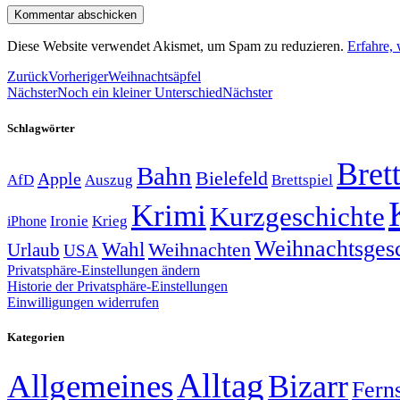
Diese Website verwendet Akismet, um Spam zu reduzieren.
Erfahre,
Zurück
Vorheriger
Weihnachtsäpfel
Nächster
Noch ein kleiner Unterschied
Nächster
Schlagwörter
Brett
Bahn
Bielefeld
Apple
Auszug
AfD
Brettspiel
Krimi
Kurzgeschichte
Krieg
Ironie
iPhone
Weihnachtsges
Wahl
Weihnachten
Urlaub
USA
Privatsphäre-Einstellungen ändern
Historie der Privatsphäre-Einstellungen
Einwilligungen widerrufen
Kategorien
Alltag
Allgemeines
Bizarr
Fern