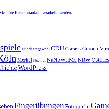
 wie deine Kommentardaten verarbeitet werden.
spiele
CDU
Corona-Viru
Corona-
Bundestagswahl
Köln
NRW
Ostfrie
NaNoWriMo
Merkel
Nachruf
WordPress
chichte
Gam
Fingerübungen
sehen
Fotografie