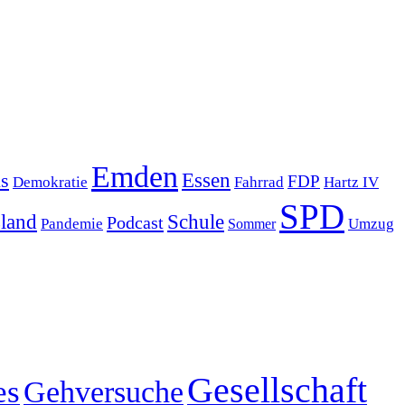
Emden
s
Essen
FDP
Demokratie
Hartz IV
Fahrrad
SPD
sland
Schule
Podcast
Pandemie
Sommer
Umzug
Gesellschaft
es
Gehversuche