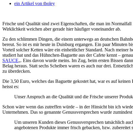
ein Artikel von
tboley
Frische und Qualität sind zwei Eigenschaften, die man im Normalfall 
Wirklichkeit weichen aber gerade hier häufiger voneinander ab.
Zu den schlimmen Dingen, die einem unterwegs an deutschen Bahnhöfe
bereut. So ist es mir heute in Duisburg ergangen. Ein paar Minuten 
Vorteil solcher Ketten wäre ein einheitlicher Standard. Nach meiner h
studiert hat und das Hühnchen-Baguette aus der Cafete kennt – gena
SAUCE
„. Eins davon wurde meins. Im Zug, beim ersten Bissen dann 
Belag heraus. Statt sechs Scheiben waren es auch nur drei. Entsetzlic
zu überdecken.
Die 3,50 Euro, welches das Baguette gekostet hat, war es auf keinen
heisst es:
Unser Anspruch an die Qualität und die Frische unserer Produk
Schon wäre wenn das zutreffen würde – in der Hinsicht bin ich wieder
Unternehmen. Das so genannte Genussversprechen wurde zumindest be
Um unseren Kunden dieses Genussversprechen tatsächlich auch zu
angebotenen Produkte immer frisch gebacken, bzw. zubereitet s