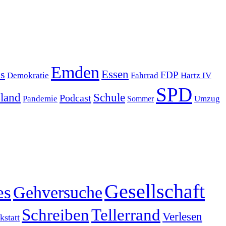
Emden
s
Essen
FDP
Demokratie
Hartz IV
Fahrrad
SPD
sland
Schule
Podcast
Pandemie
Sommer
Umzug
Gesellschaft
es
Gehversuche
Schreiben
Tellerrand
Verlesen
statt