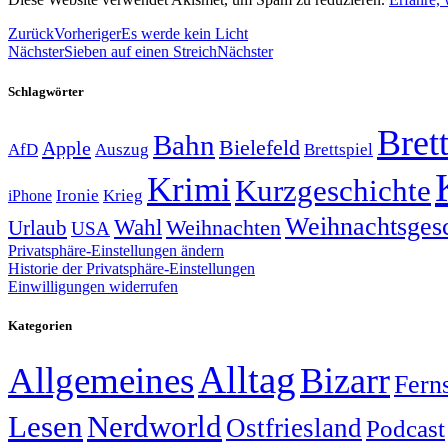
Zurück
Vorheriger
Es werde kein Licht
Nächster
Sieben auf einen Streich
Nächster
Schlagwörter
Brett
Bahn
Bielefeld
Apple
Auszug
AfD
Brettspiel
Krimi
Kurzgeschichte
Krieg
Ironie
iPhone
Weihnachtsges
Wahl
Weihnachten
Urlaub
USA
Privatsphäre-Einstellungen ändern
Historie der Privatsphäre-Einstellungen
Einwilligungen widerrufen
Kategorien
Alltag
Allgemeines
Bizarr
Fern
Lesen
Nerdworld
Ostfriesland
Podcast