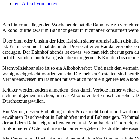
ein Artikel von
tboley
Am hinter uns liegenden Wochenende hat die Bahn, wie zu vernehmen 
Alkohol durfte zwar im Bahnhof gekauft, nicht aber konsumiert werd
Über Sinn oder Unsinn der Idee läst sich sicher grundsätzlich disku
ist. Es müssen nicht mal die in der Presse zitierten Randalierer ode
erzeugen. Der Bahnhof abends ist etwas, wo man sich eher ungern aufh
betrifft, sondern auch Fahrgäste, die man gerne als Kunden bezeich
Nachvollziehbar also ist so ein Alkoholverbot. Und nach den vermeint
wenig nachgedacht worden zu sein. Die meisten Gestalten sind bereits
Verhaltensweisen im Bahnhof müsste auch nicht ein generelles Alkoho
Kritiker werden zudem anmerken, dass durch Verbote immer weiter d
sich nicht gemein machen, um das Alkoholverbot kritisch zu sehen. D
Durchsetzungswillen.
Ein Verbot, dessen Einhaltung in der Praxis nicht kontrolliert wird od
erwähnten Rauchverbot in Bahnhöfen und auf Bahnsteigen. Nichtmal 
der auf dem Bahnsteig rauchenden genutzt. Man hat den Eindruck, ric
funktionieren? Oder will man da härter vorgehen? Es dürfte interess
Ein Verbot ohne Duchsetzungswillen und ohne Sanktionen ist kein Ve