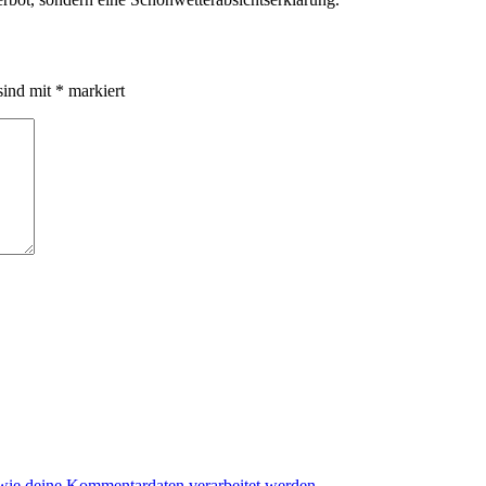
sind mit
*
markiert
 wie deine Kommentardaten verarbeitet werden.