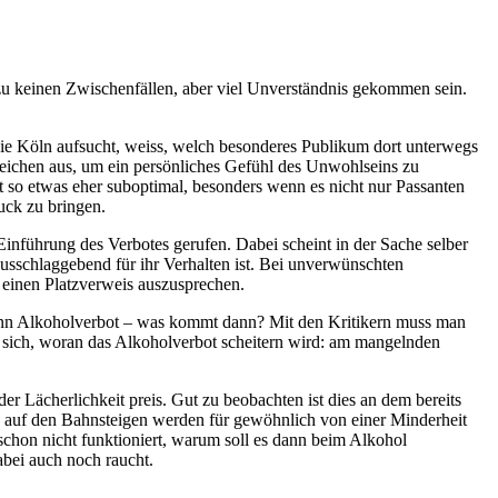
zu keinen Zwischenfällen, aber viel Unverständnis gekommen sein.
 wie Köln aufsucht, weiss, welch besonderes Publikum dort unterwegs
 reichen aus, um ein persönliches Gefühl des Unwohlseins zu
t so etwas eher suboptimal, besonders wenn es nicht nur Passanten
uck zu bringen.
Einführung des Verbotes gerufen. Dabei scheint in der Sache selber
ausschlaggebend für ihr Verhalten ist. Bei unverwünschten
 einen Platzverweis auszusprechen.
dann Alkoholverbot – was kommt dann? Mit den Kritikern muss man
t sich, woran das Alkoholverbot scheitern wird: am mangelnden
der Lächerlichkeit preis. Gut zu beobachten ist dies an dem bereits
 auf den Bahnsteigen werden für gewöhnlich von einer Minderheit
schon nicht funktioniert, warum soll es dann beim Alkohol
abei auch noch raucht.