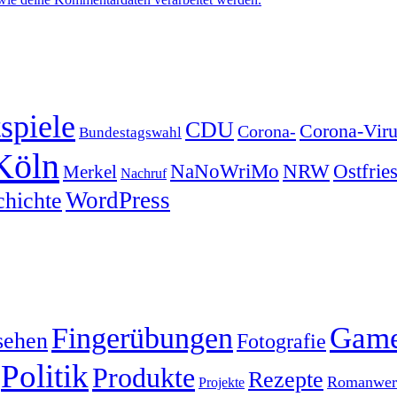
spiele
CDU
Corona-Viru
Corona-
Bundestagswahl
Köln
NRW
Ostfrie
NaNoWriMo
Merkel
Nachruf
WordPress
chichte
Gam
Fingerübungen
sehen
Fotografie
Politik
Produkte
Rezepte
Romanwerk
Projekte