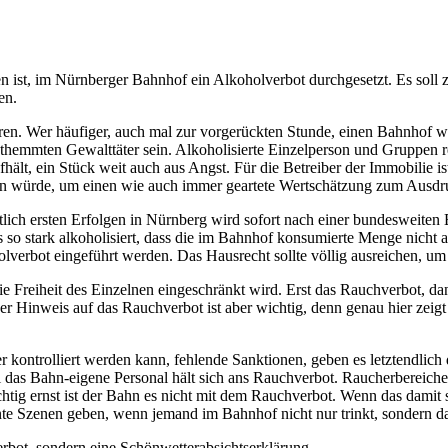
ist, im Nürnberger Bahnhof ein Alkoholverbot durchgesetzt. Es soll 
en.
tieren. Wer häufiger, auch mal zur vorgerückten Stunde, einen Bahnhof
r enthemmten Gewalttäter sein. Alkoholisierte Einzelperson und Gruppen
ält, ein Stück weit auch aus Angst. Für die Betreiber der Immobilie is
nen würde, um einen wie auch immer geartete Wertschätzung zum Ausdr
lich ersten Erfolgen in Nürnberg wird sofort nach einer bundesweiten 
 so stark alkoholisiert, dass die im Bahnhof konsumierte Menge nicht 
lverbot eingeführt werden. Das Hausrecht sollte völlig ausreichen, um
ie Freiheit des Einzelnen eingeschränkt wird. Erst das Rauchverbot, 
er Hinweis auf das Rauchverbot ist aber wichtig, denn genau hier zeig
er kontrolliert werden kann, fehlende Sanktionen, geben es letztendlich 
das Bahn-eigene Personal hält sich ans Rauchverbot. Raucherbereiche
htig ernst ist der Bahn es nicht mit dem Rauchverbot. Wenn das damit 
ante Szenen geben, wenn jemand im Bahnhof nicht nur trinkt, sondern d
rbot, sondern eine Schönwetterabsichtserklärung.